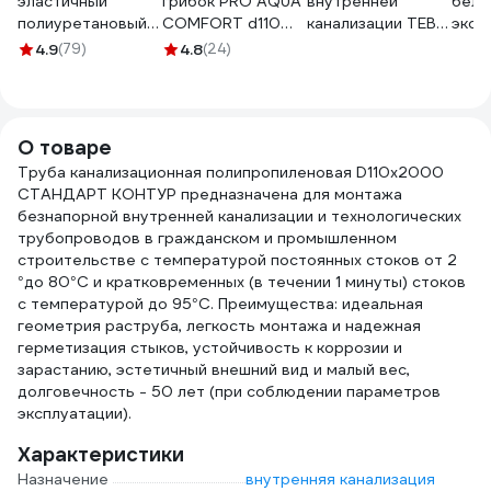
эластичный
грибок PRO AQUA
внутренней
белы
полиуретановый
COMFORT d110
канализации TEBO
эксц
герметик SIKA
940110
ПП, 110х110х110 мм,
упло
4.9
(79)
4.8
(24)
Flex-719 Universal
87.5 гр
1032
PU серый 600мл.
013020550
732365
О товаре
Труба канализационная полипропиленовая D110х2000
СТАНДАРТ КОНТУР предназначена для монтажа
безнапорной внутренней канализации и технологических
трубопроводов в гражданском и промышленном
строительстве с температурой постоянных стоков от 2
°до 80°С и кратковременных (в течении 1 минуты) стоков
с температурой до 95°С. Преимущества: идеальная
геометрия раструба, легкость монтажа и надежная
герметизация стыков, устойчивость к коррозии и
зарастанию, эстетичный внешний вид и малый вес,
долговечность - 50 лет (при соблюдении параметров
эксплуатации).
Характеристики
Назначение
внутренняя канализация