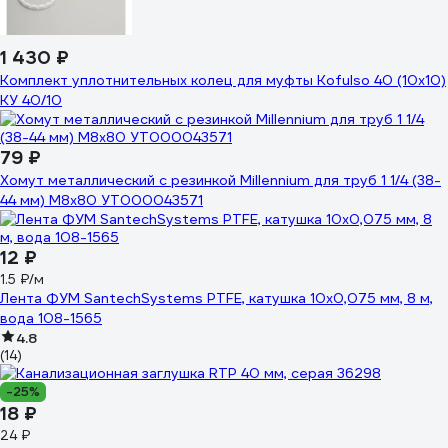
1 430 ₽
Комплект уплотнительных колец для муфты Kofulso 40 (10x10)
КУ 40/10
79 ₽
Хомут металлический с резинкой Millennium для труб 1 1/4 (38-
44 мм) М8х80 УТ000043571
12 ₽
1.5 ₽/м
Лента ФУМ SantechSystems PTFE, катушка 10х0,075 мм, 8 м,
вода 108-1565
4.8
(14)
-25%
18 ₽
24 ₽