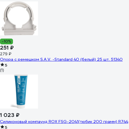
-10%
251 ₽
279 ₽
Опора с ремешком S.A.V. -Standard 40 (белый) 25 шт. 51340
5
(1)
1 023 ₽
Силиконовый компаунд ROX FSG-2041(тюбик 200 грамм) R744
5