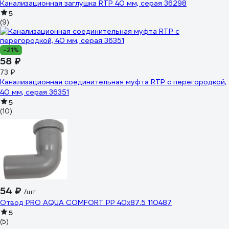
Канализационная заглушка RTP 40 мм, серая 36298
5
(9)
-21%
58 ₽
73 ₽
Канализационная соединительная муфта RTP с перегородкой,
40 мм, серая 36351
5
(10)
54 ₽
/шт
Отвод PRO AQUA COMFORT PP 40x87.5 110487
5
(5)