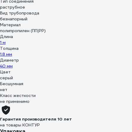
Тип соединения
раструбное
Вид трубопровода
безнапорный
Материал
полипропилен (ПП|PP)
Длина
1 м
Толщина
1.8 мм
Диаметр
40 мм
Цвет
серый
Бесшумная
нет
Класс жесткости
не применимо
Гарантия производителя 10 лет
на товары КОНТУР
Упаковка