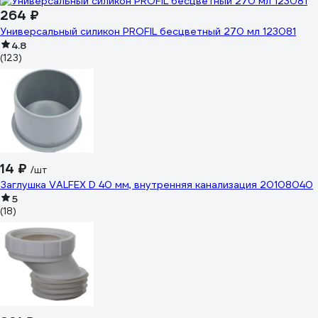
264 ₽
Универсальный силикон PROFIL бесцветный 270 мл 123081
4.8
(123)
14 ₽
/шт
Заглушка VALFEX D 40 мм, внутренняя канализация 20108040
5
(18)