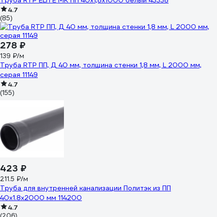
Труба RTP ELITE МК ПП 40x1,8х1000 белый 43338
4.7
(85)
278 ₽
139 ₽/м
Труба RTP ПП, Д 40 мм, толщина стенки 1,8 мм, L 2000 мм,
серая 11149
4.7
(155)
423 ₽
211.5 ₽/м
Труба для внутренней канализации Политэк из ПП
40х1.8х2000 мм 114200
4.7
(206)