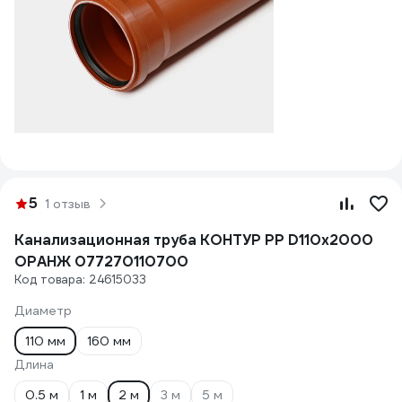
5
1 отзыв
Канализационная труба КОНТУР РР D110x2000
ОРАНЖ 077270110700
Код товара: 24615033
Диаметр
110 мм
160 мм
Длина
0.5 м
1 м
2 м
3 м
5 м