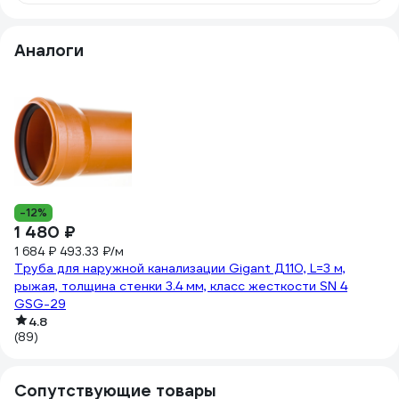
Аналоги
-12%
-
1 480 ₽
1
1 684 ₽
493.33 ₽/м
1 
Труба для наружной канализации Gigant Д110, L=3 м,
Тр
рыжая, толщина стенки 3.4 мм, класс жесткости SN 4
ры
GSG-29
G
4.8
(89)
(8
Сопутствующие товары