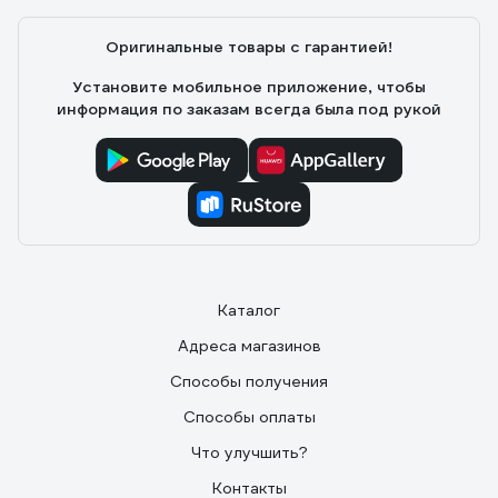
1. Оптимальное соотношение технических
параметров, цены, качества и комплектации (HS6601J
Оригинальные товары с гарантией!
с систейнером Makpac) 2. лёгкая и достаточно
мощная пила 3. отсутствие расклинивающего ножа 4.
Установите мобильное приложение, чтобы
металлическая нижняя половина кожуха 5. жесткое
информация по заказам всегда была под рукой
стабильное основание 6. возможность точной
регулировки параллельности и перпендикулярности
диска относительно подошвы пилы 7. продуманная до
мелочей конструкция пилы. 8. подробная, грамотная
инструкция.
Каталог
Адреса магазинов
Способы получения
Способы оплаты
Что улучшить?
Контакты