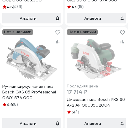
GCE 0.601.668.900
GKS 85 G 0.601.57A.900
4.6
(476)
4.9
(15)
Аналоги
Аналоги
Нет в наличии
Нет в наличии
Ручная циркулярная пила
Последняя цена
17 714 ₽
Bosch GKS 85 Professional
0.601.57A.000
Дисковая пила Bosch PKS 66
4.9
(8)
A-2 AF 0603502004
5
(2)
Аналоги
Аналоги