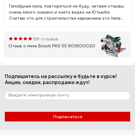
Гипойдная пила, повторяться не буду, читаем отзывы,
очень много сказано и снято видео на Ютьюбе.
Считаю что для строительства каркасника это пила
номер 1. На дачи в деревне должна быть.Наличие не
дорогих запчастей и хорошего сервиса.
199 отзывов
Отзыв о пиле Bosch PKS 55 603500020
Александр
21.08.2020
Подпишитесь
на рассылку
и будьте в курсе!
Компактная, хорошее качество сборки.
Акции, скидки, распродажи ждут!
211 отзывов
Отзыв о пиле Makita HS6601
Подписаться
Стифеев Сергей Анатольевич
09.06.2020