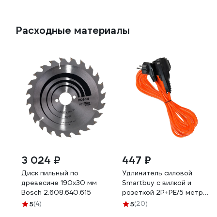
Расходные материалы
3 024 ₽
447 ₽
Диск пильный по
Удлинитель силовой
древесине 190х30 мм
Smartbuy с вилкой и
Bosch 2.608.640.615
розеткой 2P+PE/5 метров
3x1,0мм2 10А/2,2кВт IP44
5
(4)
5
(20)
SBE-16-1-30-F