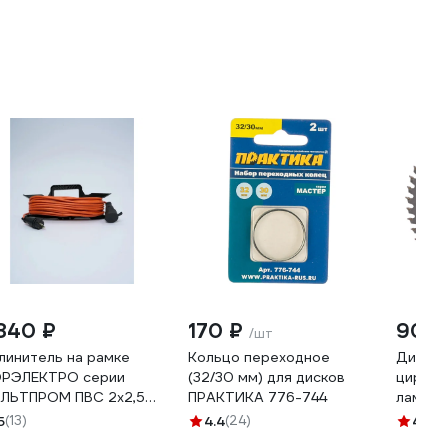
 840 ₽
170 ₽
900 
/шт
линитель на рамке
Кольцо переходное
Диск п
РЭЛЕКТРО серии
(32/30 мм) для дисков
циркул
ЛЬТПРОМ ПВС 2х2,5
ПРАКТИКА 776-744
ламина
м (б/з) IP20. ВП200
зубьев;
5
(13)
4.4
(24)
4.7
(1
20/16 