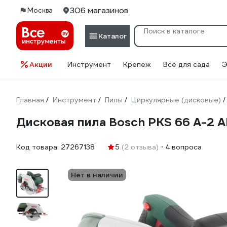
306 магазинов
Москва
Каталог
Акции
Инструмент
Крепеж
Всё для сада
Э
Главная
Инструмент
Пилы
Циркулярные (дисковые)
/
/
/
/
Дисковая пила Bosch PKS 66 A-2
Код товара:
27267138
5
(2 отзыва)
4 вопроса
Нет в наличии