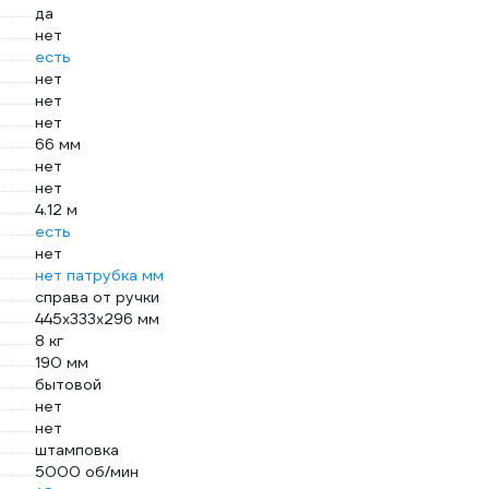
да
нет
есть
нет
нет
нет
66 мм
нет
нет
4.12 м
есть
нет
нет патрубка мм
справа от ручки
445х333х296 мм
8 кг
190 мм
бытовой
нет
нет
штамповка
5000 об/мин