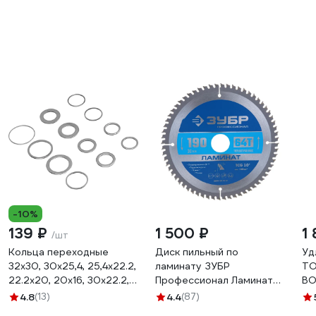
-10%
139 ₽
1 500 ₽
1
/шт
Кольца переходные
Диск пильный по
Уд
32x30, 30x25,4, 25,4x22.2,
ламинату ЗУБР
ТО
22.2x20, 20x16, 30x22.2,
Профессионал Ламинат
ВО
25.4x16, 22.2x16 мм.
190х30 мм, 64Т 36930-
20
4.8
(13)
4.4
(87)
Denzel 73399
190-30-64