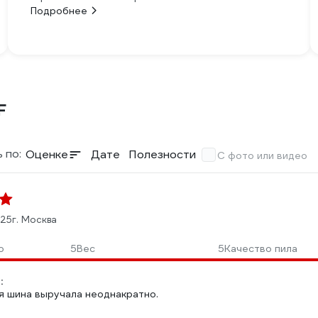
Подробнее
F
 по:
Оценке
Дате
Полезности
С фото или видео
025
г. Москва
о
5
Вес
5
Качество пила
:
 шина выручала неоднакратно.