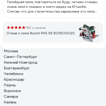
Гипойдная пила, повторяться не буду, читаем отзывы,
очень много сказано и снято видео на Ютьюбе.
Считаю что для строительства каркасника это пила
номер 1. На дачи в деревне должна быть.Наличие не
дорогих запчастей и хорошего сервиса.
199 отзывов
Отзыв о пиле Bosch PKS 55 603500020
Москва
Александр
21.08.2020
Санкт-Петербург
Компактная, хорошее качество сборки.
Нижний Новгород
Екатеринбург
Челябинск
211 отзывов
Краснодар
Отзыв о пиле Makita HS6601
Пермь
Воронеж
Самара
Стифеев Сергей Анатольевич
09.06.2020
Казань
1. Оптимальное соотношение технических