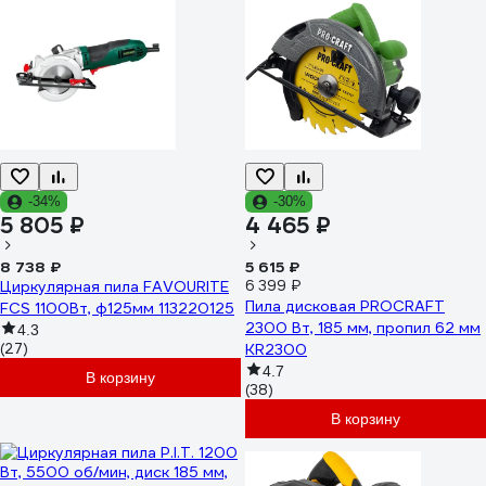
-34%
-30%
5 805 ₽
4 465 ₽
8 738 ₽
5 615 ₽
Циркулярная пила FAVOURITE
6 399 ₽
Пила дисковая PROCRAFT
FCS 1100Вт, ф125мм 113220125
2300 Вт, 185 мм, пропил 62 мм
4.3
(27)
KR2300
4.7
В корзину
(38)
В корзину