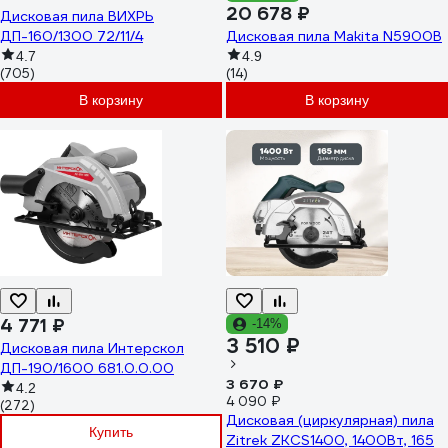
20 678 ₽
Дисковая пила ВИХРЬ
ДП-160/1300 72/11/4
Дисковая пила Makita N5900B
4.7
4.9
(705)
(14)
В корзину
В корзину
4 771 ₽
-14%
3 510 ₽
Дисковая пила Интерскол
ДП-190/1600 681.0.0.00
3 670 ₽
4.2
4 090 ₽
(272)
Дисковая (циркулярная) пила
Купить
Zitrek ZKCS1400, 1400Вт, 165