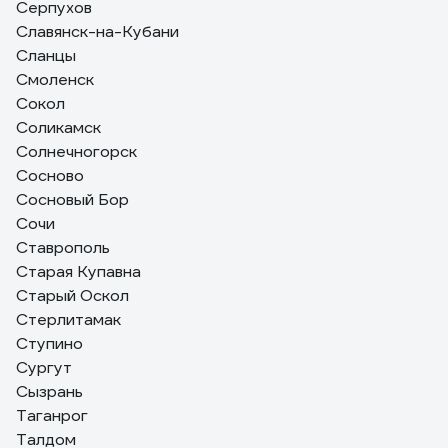
Серпухов
Славянск-на-Кубани
Сланцы
Смоленск
Сокол
Соликамск
Солнечногорск
Сосново
Сосновый Бор
Сочи
Ставрополь
Старая Купавна
Старый Оскол
Стерлитамак
Ступино
Сургут
Сызрань
Таганрог
Талдом