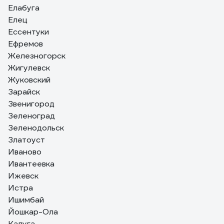
Елабуга
Елец
Ессентуки
Ефремов
Железногорск
Жигулевск
Жуковский
Зарайск
Звенигород
Зеленоград
Зеленодольск
Златоуст
Иваново
Ивантеевка
Ижевск
Истра
Ишимбай
Йошкар-Ола
Калуга