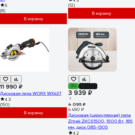
4.9
(12)
5
(8)
В корзину
В корзину
11 990 ₽
-9%
-12%
3 939 ₽
Дисковая пила WORX WX437
4.3
4 095 ₽
(150)
4 490 ₽
В корзину
Дисковая (циркулярная) пила
Zitrek ZKCS1500, 1500 Вт, 185
мм, диск 085-1305
4.2