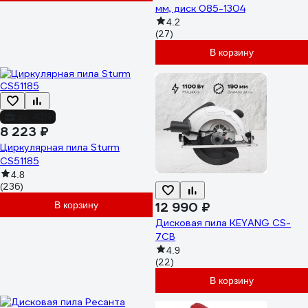
мм, диск 085-1304
4.2
(27)
В корзину
до -43%
8 223 ₽
Циркулярная пила Sturm
CS51185
4.8
(236)
В корзину
12 990 ₽
Дисковая пила KEYANG CS-
7CB
4.9
(22)
В корзину