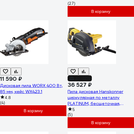
(27)
В корзину
11 590 ₽
до -22%
36 527 ₽
Дисковая пила WORX 400 Вт,
85 мм, кейс WX423.1
Пила дисковая Hanskonner
циркулярная по металлу
4.8
(4)
PLATINUM, бесщеточная,
1800Вт, ТПД 185х20мм,
5
В корзину
(5)
HCS50185TP
В корзину