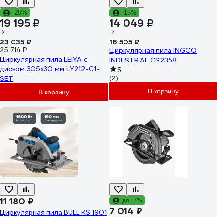
-25%
-15%
19 195 ₽
14 049 ₽
23 035 ₽
16 505 ₽
25 714 ₽
Циркулярная пила INGCO
Циркулярная пила LEIYA с
INDUSTRIAL CS2358
диском 305х30 мм LY212-01-
5
SET
(2)
В корзину
В корзину
11 180 ₽
до -7%
7 014 ₽
Циркулярная пила BULL KS 1901