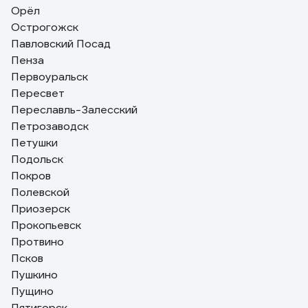
Орёл
Острогожск
Павловский Посад
Пенза
Первоуральск
Пересвет
Переславль-Залесский
Петрозаводск
Петушки
Подольск
Покров
Полевской
Приозерск
Прокопьевск
Протвино
Псков
Пушкино
Пущино
Пятигорск