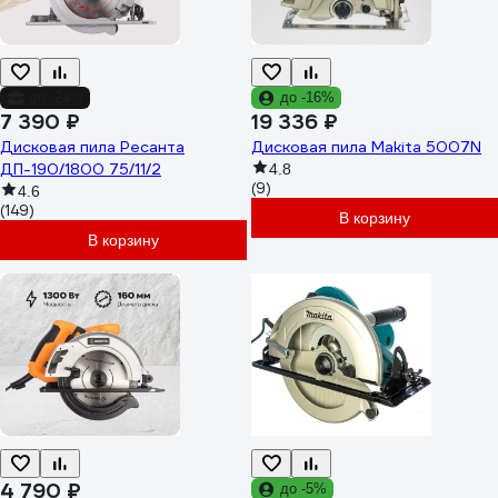
до -24%
до -16%
7 390 ₽
19 336 ₽
Дисковая пила Ресанта
Дисковая пила Makita 5007N
ДП-190/1800 75/11/2
4.8
(9)
4.6
(149)
В корзину
В корзину
4 790 ₽
до -5%