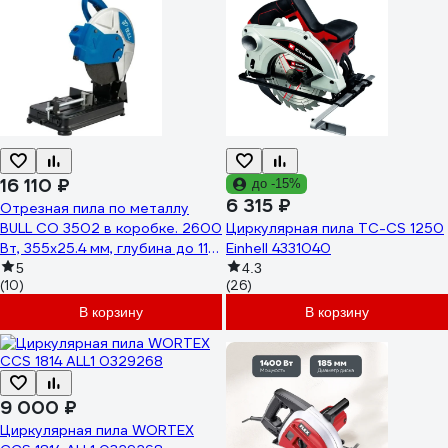
16 110 ₽
до -15%
6 315 ₽
Отрезная пила по металлу
BULL CO 3502 в коробке. 2600
Циркулярная пила TС-CS 1250
Вт, 355x25.4 мм, глубина до 110
Einhell 4331040
мм 0325265
5
4.3
(10)
(26)
В корзину
В корзину
9 000 ₽
Циркулярная пила WORTEX