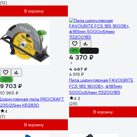
(12)
В корзину
-9%
-11%
4 370 ₽
4 467 ₽
4 919 ₽
-12%
Пила циркулярная FAVOURITE
9 703 ₽
FCS 185 1600Вт, ф185мм
5000об/мин 113200185
10 965 ₽
4.3
Циркулярная пила PROCRAFT
(28)
235/25мм KR2830
4
В корзину
(7)
В корзину