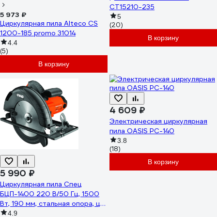
CT15210-235
5 973 ₽
5
Циркулярная пила Alteco CS
(20)
1200-185 promo 31014
В корзину
4.4
(5)
В корзину
4 609 ₽
Электрическая циркулярная
пила OASIS PC-140
3.8
(18)
В корзину
5 990 ₽
Циркулярная пила Спец
БЦП-1400 220 В/50 Гц, 1500
Вт, 190 мм, стальная опора, цв.
коробка СПЕЦ-4056
4.9