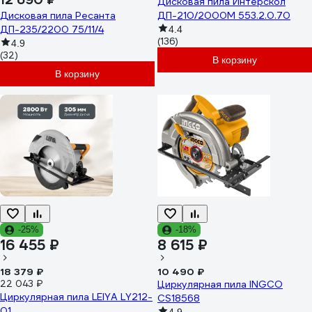
Дисковая пила Интерскол
Дисковая пила Ресанта
ДП-210/2000М 553.2.0.70
ДП-235/2200 75/11/4
4.4
(136)
4.9
(32)
В корзину
В корзину
-25%
-18%
16 455 ₽
8 615 ₽
18 379 ₽
10 490 ₽
22 043 ₽
Циркулярная пила INGCO
Циркулярная пила LEIYA LY212-
CS18568
01