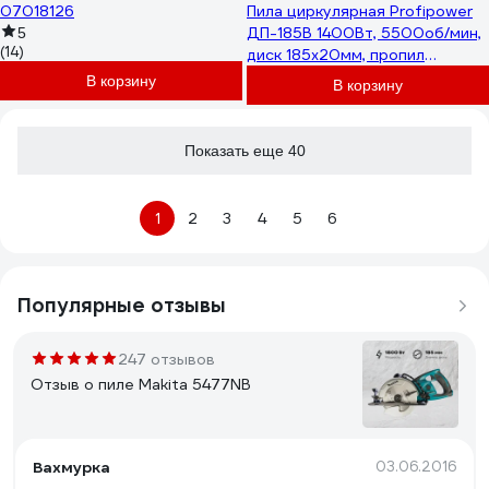
07018126
Пила циркулярная Profipower
ДП-185B 1400Вт, 5500об/мин,
5
(14)
диск 185x20мм, пропил
42/60мм, 45 E0266
В корзину
В корзину
Показать еще 40
1
2
3
4
5
6
Популярные отзывы
247 отзывов
Отзыв о пиле Makita 5477NB
Вахмурка
03.06.2016