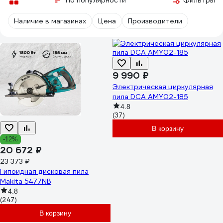
По популярности
Фильтры
Наличие в магазинах
Цена
Производители
9 990 ₽
Электрическая циркулярная
пила DCA AMY02-185
4.8
(37)
В корзину
-12%
20 672 ₽
23 373 ₽
Гипоидная дисковая пила
Makita 5477NB
4.8
(247)
В корзину