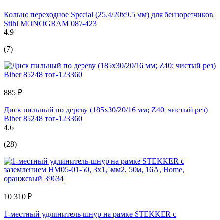
Кольцо переходное Special (25.4/20х9.5 мм) для бензорезчиков
Stihl MONOGRAM 087-423
4.9
(7)
885 ₽
Диск пильный по дереву (185х30/20/16 мм; Z40; чистый рез)
Biber 85248 тов-123360
4.6
(28)
10 310 ₽
1-местный удлинитель-шнур на рамке STEKKER с