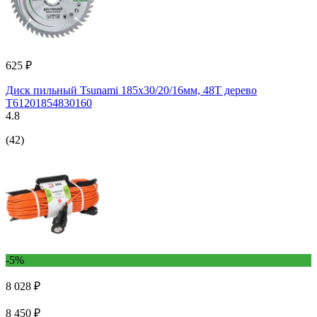
625 ₽
Диск пильный Tsunami 185х30/20/16мм, 48T дерево
T61201854830160
4.8
(42)
-5%
8 028 ₽
8 450 ₽