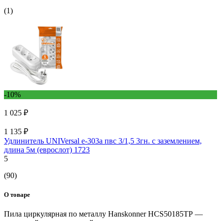
(1)
-10%
1 025 ₽
1 135 ₽
Удлинитель UNIVersal е-303а пвс 3/1,5 3гн. с заземлением,
длина 5м (еврослот) 1723
5
(90)
О товаре
Пила циркулярная по металлу Hanskonner HCS50185ТР —