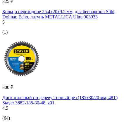
325 ₽
Кольцо переходное 25.4х20х9.5 мм, для бензорезов Stihl,
Dolmar, Echo, латунь METALLICA Ultra 903933
5
(1)
800 ₽
Диск пильный по дереву Точный рез (185x30/20 мм; 48T)
Stayer 3682-185-30-48_z01
4.5
(64)