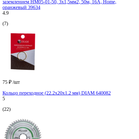
заземлением HM05-01-50, 3х1,5мм2, 50м, 16А, Home,
оранжевый 39634
4.9
(7)
75 ₽
/шт
Кольцо переходное (22.2х20х1.2 мм) DIAM 640082
5
(22)