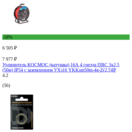
-18%
6 505 ₽
7 977 ₽
Удлинитель КОСМОС (катушка) 16А 4 гнезда ПВС 3х2,5
(50м) IP54 с заземлением УХз16 YKKsm50m-4g-Z(2,5)IP
4.2
(56)