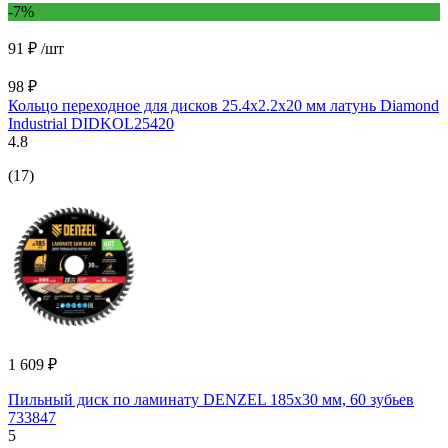
-7%
91 ₽
/шт
98 ₽
Кольцо переходное для дисков 25.4х2.2х20 мм латунь Diamond
Industrial DIDKOL25420
4.8
(17)
1 609 ₽
Пильный диск по ламинату DENZEL 185x30 мм, 60 зубьев
733847
5