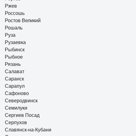
Ржев
Россошь
Ростов Великий
Рошаль
Руза
Рузаевка
Рыбинск
Рыбное
Рязань
Салават
Саранск
Сарапул
Сафоново
Северодвинск
Семилуки
Сергиев Посад
Серпухов
Славянск-на-Кубани