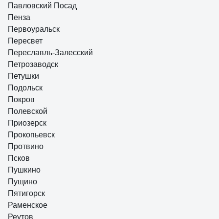
Павловский Посад
Пенза
Первоуральск
Пересвет
Переславль-Залесский
Петрозаводск
Петушки
Подольск
Покров
Полевской
Приозерск
Прокопьевск
Протвино
Псков
Пушкино
Пущино
Пятигорск
Раменское
Реутов