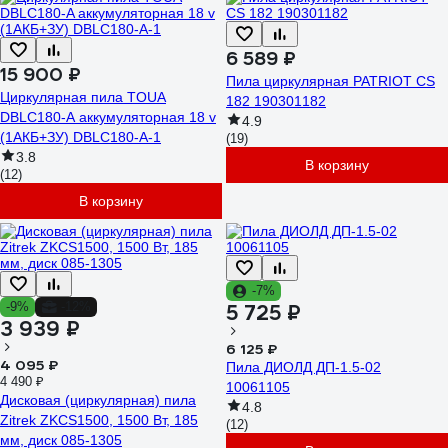
6 589 ₽
15 900 ₽
Пила циркулярная PATRIOT CS
Циркулярная пила TOUA
182 190301182
DBLC180-A аккумуляторная 18 v
4.9
(1АКБ+ЗУ) DBLС180-A-1
(19)
3.8
В корзину
(12)
В корзину
-7%
-9%
-12%
5 725 ₽
3 939 ₽
6 125 ₽
4 095 ₽
Пила ДИОЛД ДП-1.5-02
4 490 ₽
10061105
Дисковая (циркулярная) пила
4.8
Zitrek ZKCS1500, 1500 Вт, 185
(12)
мм, диск 085-1305