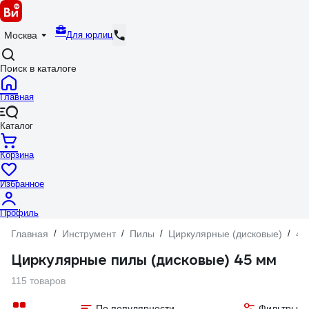
Для юрлиц
Москва
Поиск в каталоге
Главная
Каталог
Корзина
Избранное
Профиль
Главная
/
Инструмент
/
Пилы
/
Циркулярные (дисковые)
/
45
Циркулярные пилы (дисковые) 45 мм
115 товаров
По популярности
Фильтры