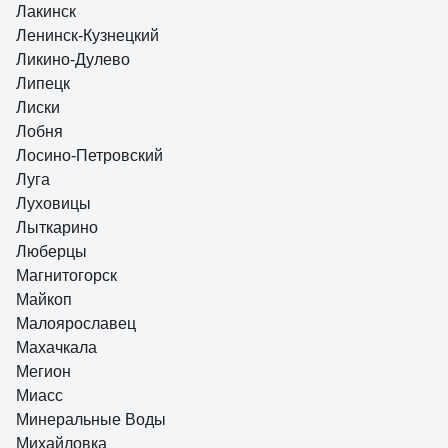
Лакинск
Ленинск-Кузнецкий
Ликино-Дулево
Липецк
Лиски
Лобня
Лосино-Петровский
Луга
Луховицы
Лыткарино
Люберцы
Магнитогорск
Майкоп
Малоярославец
Махачкала
Мегион
Миасс
Минеральные Воды
Михайловка