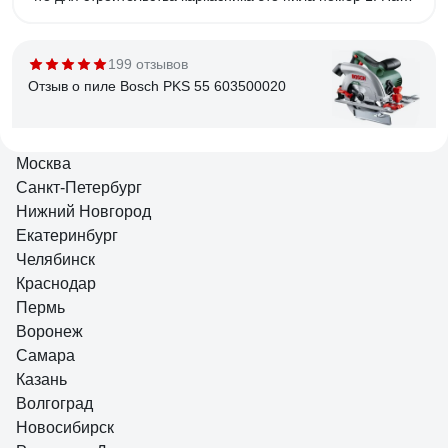
дачи в деревне должна быть.Наличие не дорогих
запчастей и хорошего сервиса.
199 отзывов
Отзыв о пиле Bosch PKS 55 603500020
Москва
Александр
21.08.2020
Санкт-Петербург
Компактная, хорошее качество сборки.
Нижний Новгород
Екатеринбург
Челябинск
211 отзывов
Отзыв о пиле Makita HS6601
Краснодар
Пермь
Воронеж
Самара
Стифеев Сергей Анатольевич
09.06.2020
Казань
1. Оптимальное соотношение технических параметров,
Волгоград
цены, качества и комплектации (HS6601J с систейнером
Новосибирск
Makpac) 2. лёгкая и достаточно мощная пила 3.