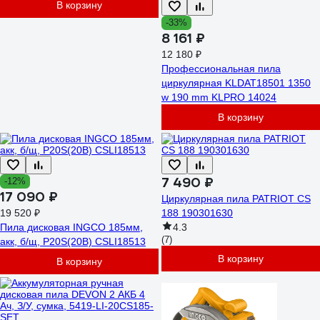
В корзину
-33%
8 161 ₽
12 180 ₽
Профессиональная пила
циркулярная KLDAT18501 1350
w 190 mm KLPRO 14024
В корзину
7 490 ₽
-12%
17 090 ₽
Циркулярная пила PATRIOT CS
19 520 ₽
188 190301630
Пила дисковая INGCO 185мм,
4.3
(7)
акк, б/щ, P20S(20В) CSLI18513
В корзину
В корзину