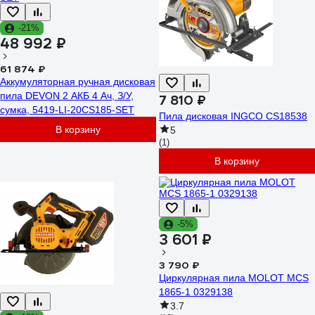
-21%
48 992 ₽
61 874 ₽
Аккумуляторная ручная дисковая
пила DEVON 2 АКБ 4 Ач, З/У,
7 810 ₽
сумка, 5419-LI-20CS185-SET
Пила дисковая INGCO CS18538
В корзину
5
(1)
В корзину
-5%
3 601 ₽
3 790 ₽
Циркулярная пила MOLOT MCS
1865-1 0329138
3.7