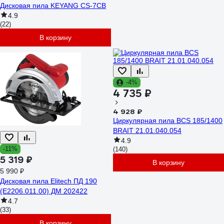
Дисковая пила KEYANG CS-7CB
4.9
(22)
В корзину
-4%
4 735 ₽
4 928 ₽
Циркулярная пила BCS 185/1400
BRAIT 21.01.040.054
4.9
-11%
(140)
5 319 ₽
В корзину
5 990 ₽
Дисковая пила Elitech ПД 190
(E2206.011.00) ДМ 202422
4.7
(33)
В корзину