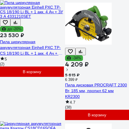
до -20%
23 530 ₽
Пила циркулярная
аккумуляторная Einhell PXC TP-
CS 18/190 Li BL + 1 акк. 4 Ач + ЗУ
-34%
3 А 4331210SET
5
4 209 ₽
(2)
В корзину
5 615 ₽
6 399 ₽
Пила дисковая PROCRAFT 2300
Вт, 185 мм, пропил 62 мм
KR2300
4.7
(38)
В корзину