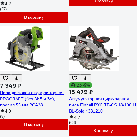
В корзину
4.2
(27)
В корзину
7 349 ₽
до -9%
18 479 ₽
Пила дисковая аккумуляторная
PROCRAFT (без АКБ и ЗУ),
Аккумуляторная циркулярная
пропил 55 мм PCA28
пила Einhell PXC TE-CS 18/190 Li
4.9
BL-Solo 4331210
(9)
4.7
(63)
В корзину
В корзину