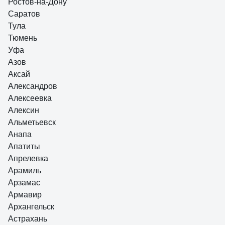
отсутствие расклинивающего ножа 4. металлическая
Ростов-на-Дону
нижняя половина кожуха 5. жесткое стабильное
Саратов
основание 6. возможность точной регулировки
Тула
параллельности и перпендикулярности диска
Тюмень
относительно подошвы пилы 7. продуманная до мелочей
Уфа
конструкция пилы. 8. подробная, грамотная инструкция.
Азов
Аксай
Александров
Алексеевка
Алексин
Альметьевск
Анапа
Апатиты
Апрелевка
Арамиль
Арзамас
Армавир
Архангельск
Астрахань