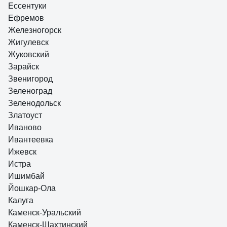
Ессентуки
Ефремов
Железногорск
Жигулевск
Жуковский
Зарайск
Звенигород
Зеленоград
Зеленодольск
Златоуст
Иваново
Ивантеевка
Ижевск
Истра
Ишимбай
Йошкар-Ола
Калуга
Каменск-Уральский
Каменск-Шахтинский