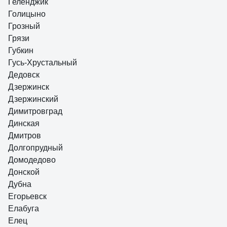
Геленджик
Голицыно
Грозный
Грязи
Губкин
Гусь-Хрустальный
Дедовск
Дзержинск
Дзержинский
Димитровград
Динская
Дмитров
Долгопрудный
Домодедово
Донской
Дубна
Егорьевск
Елабуга
Елец