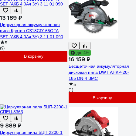
13 189 ₽
Циркулярная аккумуляторная
пила Кратон CS18CD165OFA
SET (АКБ 4.0Ач ЗУ) 3 11 01 090
5
(9)
до -4%
В корзину
16 159 ₽
Бесщеточная аккумуляторная
дисковая пила DWT AHKP-20-
185 DN-4 BMC
5
(1)
В корзину
9 889 ₽
Циркулярная пила БЦП-2200-1