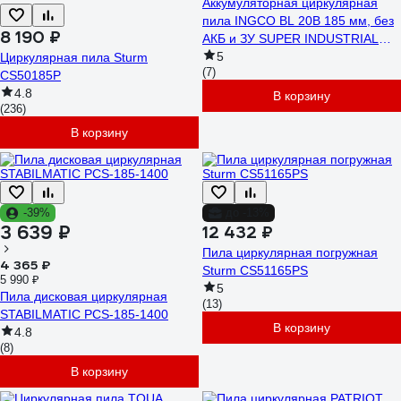
Аккумуляторная циркулярная
пила INGCO BL 20В 185 мм, без
8 190 ₽
АКБ и ЗУ SUPER INDUSTRIAL
CSLI1851
5
Циркулярная пила Sturm
(7)
CS50185P
4.8
В корзину
(236)
В корзину
-39%
до -13%
3 639 ₽
12 432 ₽
Пила циркулярная погружная
4 365 ₽
Sturm CS51165PS
5 990 ₽
5
Пила дисковая циркулярная
(13)
STABILMATIC PCS-185-1400
В корзину
4.8
(8)
В корзину