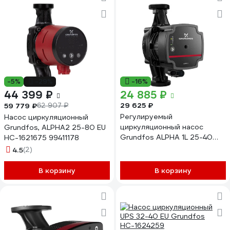
-5%
-29%
-16%
44 399 ₽
24 885 ₽
29 625 ₽
59 779 ₽
62 907 ₽
Регулируемый
Насос циркуляционный
циркуляционный насос
Grundfos, ALPHA2 25-80 EU
Grundfos ALPHA 1L 25-40
НС-1621675 99411178
180мм 99160579
4.5
(2)
В корзину
В корзину