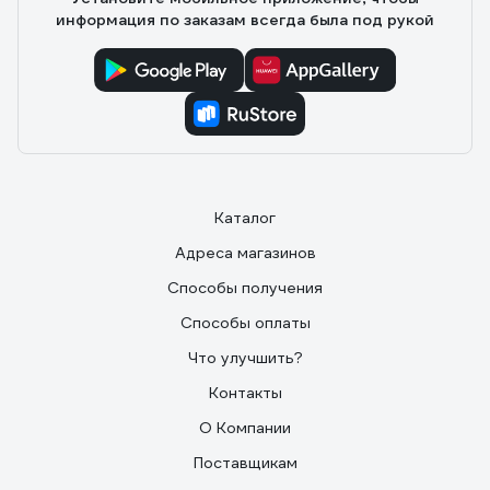
Автоматика работает исправно. Открыл кран - насос
работе.
информация по заказам всегда была под рукой
включился, закрыл - выключился.
Каталог
Адреса магазинов
Способы получения
Способы оплаты
Что улучшить?
Контакты
О Компании
Поставщикам