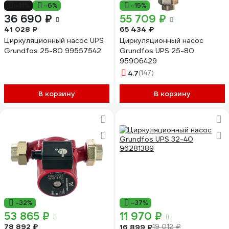
-11%
-6%
-15%
36 690 ₽
55 709 ₽
41 028 ₽
65 434 ₽
Циркуляционный насос UPS
Циркуляционный насос
Grundfos 25-80 99557542
Grundfos UPS 25-80
95906429
4.7
(147)
В корзину
В корзину
-32%
-37%
53 865 ₽
11 970 ₽
78 892 ₽
16 899 ₽
19 012 ₽