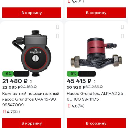
Регулируемый БЕЗ ГАЕК
4.4
(19)
99411175
В корзину
В корзину
-6%
-11%
-6%
-25%
21 480 ₽
45 415 ₽
22 695 ₽
56 929 ₽
24 169 ₽
60 266 ₽
Компактный повысительный
Насос Grundfos, ALPHA2 25-
насос Grundfos UPA 15-90
60 180 99411175
99547009
4.6
(34)
4.7
(33)
В корзину
В корзину