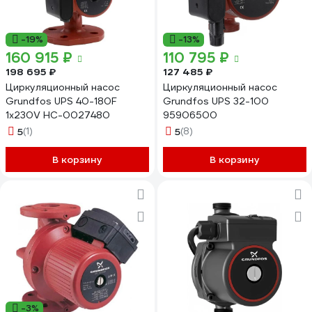
-19%
-13%
160 915 ₽
110 795 ₽
198 695 ₽
127 485 ₽
Циркуляционный насос
Циркуляционный насос
Grundfos UPS 40-180F
Grundfos UPS 32-100
1x230V НС-0027480
95906500
5
(1)
5
(8)
В корзину
В корзину
-3%