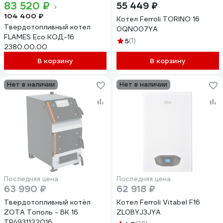
83 520 ₽
55 449 ₽
104 400 ₽
Котел Ferroli TORINO 16
Твердотопливный котел
0QN007YA
FLAMES Eco КОД-16
5
(1)
2380.00.00
В корзину
В корзину
Нет в наличии
Нет в наличии
Последняя цена
Последняя цена
63 990 ₽
62 918 ₽
Твердотопливный котёл
Котел Ferroli Vitabel F16
ZOTA Тополь - ВК 16
ZL0BYJ3JYA
TP4931122016