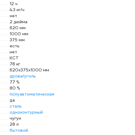
12 ч
4.3 кг/ч
нет
2 дюйма
620 мм
1000 мм
375 мм
есть
нет
КСТ
78 кг
620х375х1000 мм
дрова/уголь
77 %
80 %
полуавтоматическая
да
сталь
одноконтурный
чугун
28 л
бытовой