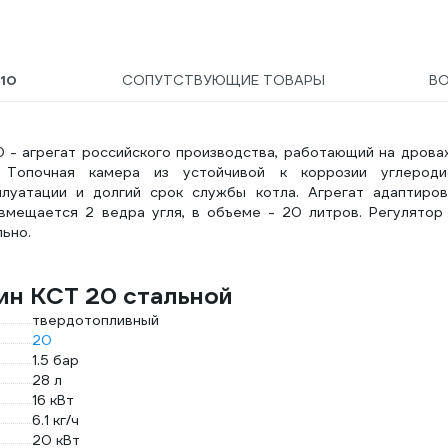
Ы
10
СОПУТСТВУЮЩИЕ ТОВАРЫ
В
- агрегат российского производства, работающий на дровах
. Топочная камера из устойчивой к коррозии углероди
луатации и долгий срок службы котла. Агрегат адаптиров
вмещается 2 ведра угля, в объеме - 20 литров. Регулятор 
льно.
ин КСТ 20 стальной
твердотопливный
20
1.5 бар
28 л
16 кВт
6.1 кг/ч
20 кВт