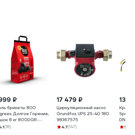
 999 ₽
17 479 ₽
13 0
оль брикеты 800
Циркуляционный насос
Кран с
grees Долгое Горение,
Grundfos UPS 25-40 180
Sputni
шок 8 кг 800DGR-
98367575
DN20 K
H08
4.1
(18)
4.7
(147)
5
(2)