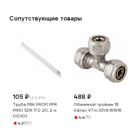
Сопутствующие товары
105 ₽
488 ₽
52.5 ₽/м
Труба РВК PROFI PPR
Обжимной тройник 16
PN10 SDR 11 D 20, 2 м
Valtec VTm.331.N.161616
010101
4.4
(15)
4.3
(60)