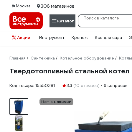
306 магазинов
Москва
Каталог
Акции
Инструмент
Крепеж
Всё для сада
Э
Главная
Сантехника
Котельное оборудование
Котлы
/
/
/
Твердотопливный стальной котел
Код товара:
15550281
3.3
(10 отзывов)
6 вопросов
Нет в наличии