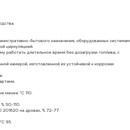
одства.
министративно-бытового назначения, оборудованных системам
ой циркуляцией.
му работать длительное время без дозагрузки топлива, с
ной камерой, изготовленной из устойчивой к коррозии
е.
артами.
е менее °С 110.
 % 50-110.
 201620 на дровах, % 72-77.
°С 95.