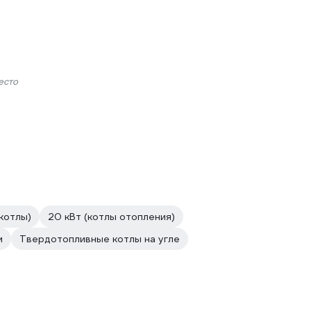
есто
котлы)
20 кВт (котлы отопления)
м
Твердотопливные котлы на угле