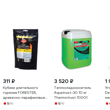
311 ₽
3 520 ₽
1
Кубики длительного
Теплохладоноситель
Уг
горения FORESTER,
Aquatrust-30 10 кг
De
древесно-парафиновые,
Thermotrust 10001
ме
24 шт. 12 BC-933
EL
5
(4)
5
(4)