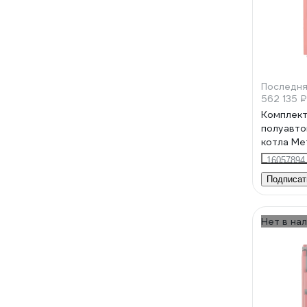
Последня
562 135 ₽
Комплек
полуавто
котла Me
кВт 7003
16057894
Подписат
Нет в на