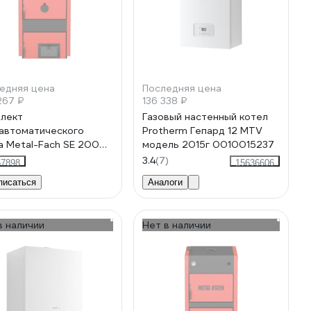
едняя цена
Последняя цена
267 ₽
136 338 ₽
лект
Газовый настенный котел
автоматического
Protherm Гепард 12 MTV
а Metal-Fach SE 200
модель 2015г 0010015237
70036
3.4
(7)
57898
15636606
писаться
Аналоги
в наличии
Нет в наличии