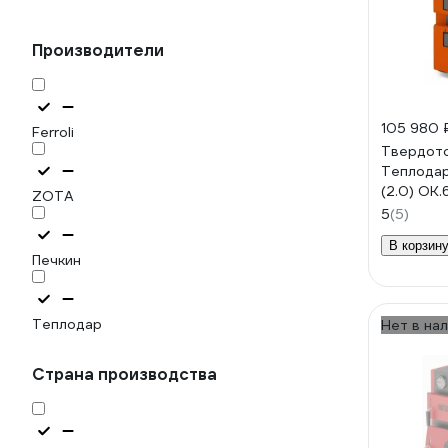
Производители
105 980 
Ferroli
Твердото
Теплода
(2.0) ОК
ZOTA
5
(5)
В корзин
Печкин
Теплодар
Нет в на
Страна производства