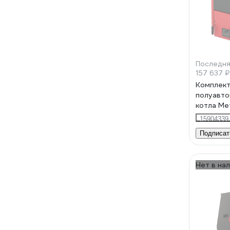
Последня
157 637 ₽
Комплек
полуавто
котла Me
OPTIMA 3
15904339
Подписат
Нет в на