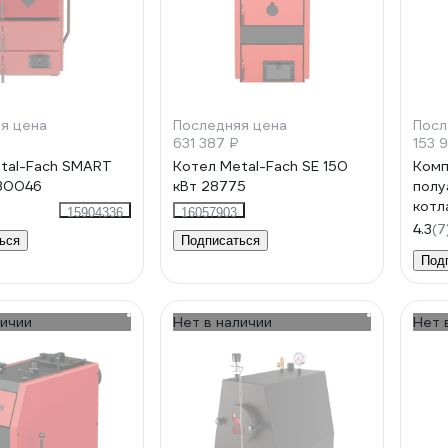
я цена
Последняя цена
Посл
631 387 ₽
153 
tal-Fach SMART
Котел Metal-Fach SE 150
Комп
 30046
кВт 28775
полу
котл
15904336
16057903
MAXI
4.3
(7
ься
Подписаться
Под
личии
Нет в наличии
Нет 