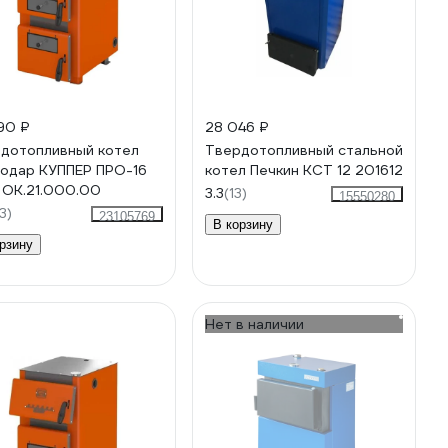
90 ₽
28 046 ₽
дотопливный котел
Твердотопливный стальной
одар КУППЕР ПРО-16
котел Печкин КСТ 12 201612
) ОК.21.000.00
3.3
(13)
15550280
3)
23105769
В корзину
рзину
Нет в наличии