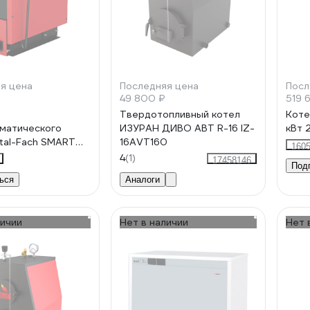
я цена
Последняя цена
Посл
49 800 ₽
519 
т
Твердотопливный котел
Коте
матического
ИЗУРАН ДИВО АВТ R-16 IZ-
кВт 
tal-Fach SMART
16AVT160
160
2 кВт 70025
4
(1)
17458146
Под
ься
Аналоги
личии
Нет в наличии
Нет 