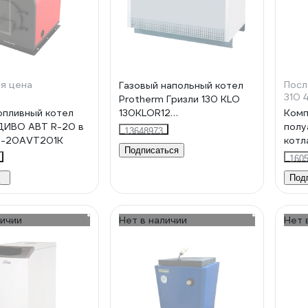
я цена
Посл
Газовый напольный котел
310 
Protherm Гризли 130 KLO
пливный котел
130KLOR12
Комп
ДИВО АВТ R-20 в
RAN30H2FLH5T1T
полу
13648973
Z-20AVT201K
котл
Подписаться
кВт 
160
Под
личии
Нет в наличии
Нет 