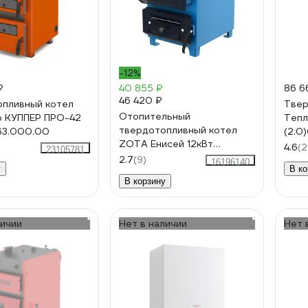
-12%
₽
40 855 ₽
86 6
46 420 ₽
пливный котел
Твер
Отопительный
р КУППЕР ПРО-42
Тепл
твердотопливный котел
.63.000.00
(2.0
ZOTA Енисей 12кВт
4.6
(2
23105781
EN4588140012
2.7
(9)
16196140
у
В ко
В корзину
личии
Нет в наличии
Нет 