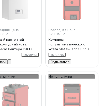
едняя цена
Последняя цена
036 ₽
673 843 ₽
вый настенный
Комплект
контурный котел
полуавтоматического
herm Пантера 12КТО
котла Metal-Fach SE 150
0015240
кВт 70035
29790434
16057896
08P1728KH8E
логи
Подписаться
в наличии
Нет в наличии