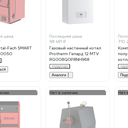
я цена
Последняя цена
Посл
₽
98 491 ₽
710 
tal-Fach SMART
Газовый настенный котел
Комп
 30050
Protherm Гепард 12 MTV
полу
RG008Q0P8NH968
котл
кВт 
15560160
160
ься
Аналоги
Под
личии
Нет в наличии
Нет 