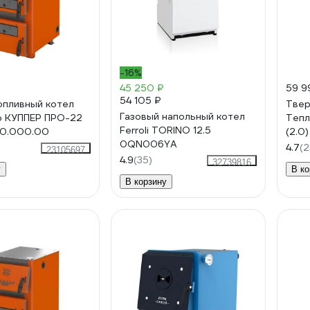
-16%
45 250 ₽
59 9
54 105 ₽
пливный котел
Твер
Газовый напольный котел
р КУППЕР ПРО-22
Тепл
Ferroli TORINO 12.5
60.000.00
(2.0
0QN006YA
4.7
(2
23105697
4.9
(35)
32739816
у
В ко
В корзину