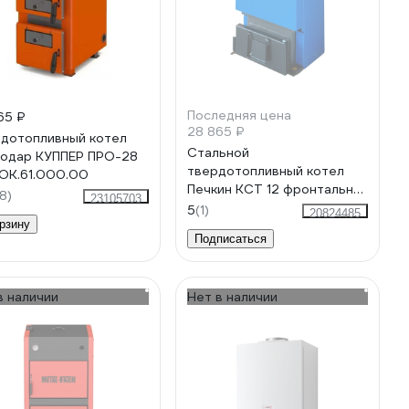
Последняя цена
65 ₽
28 865 ₽
дотопливный котел
Стальной
одар КУППЕР ПРО-28
твердотопливный котел
)ОК.61.000.00
Печкин КСТ 12 фронтальная
8)
23105703
загрузка 201612
5
(1)
20824485
рзину
Подписаться
в наличии
Нет в наличии