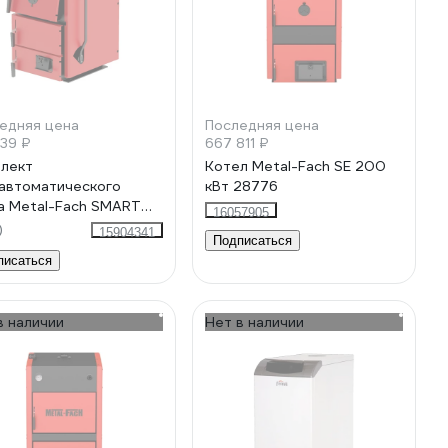
едняя цена
Последняя цена
939 ₽
667 811 ₽
лект
Котел Metal-Fach SE 200
автоматического
кВт 28776
а Metal-Fach SMART
16057905
 20 кВт 70022
)
15904341
Подписаться
писаться
в наличии
Нет в наличии