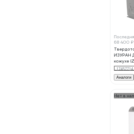
Последня
68 400 ₽
Твердото
ИЗУРАН 
кожухе I
17457714
Аналоги
Нет в на