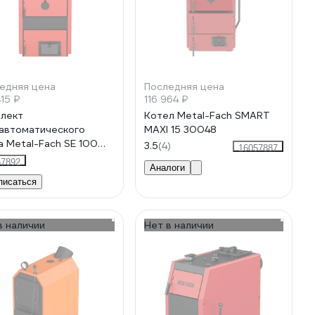
едняя цена
Последняя цена
415 ₽
116 964 ₽
лект
Котел Metal-Fach SMART
автоматического
MAXI 15 30048
а Metal-Fach SE 100
3.5
(4)
16057887
70033
57892
Аналоги
писаться
в наличии
Нет в наличии