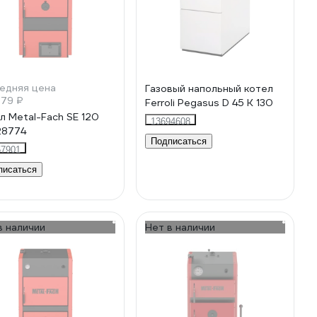
едняя цена
Газовый напольный котел
679 ₽
Ferroli Pegasus D 45 K 130
л Metal-Fach SE 120
13694608
28774
Подписаться
57901
писаться
в наличии
Нет в наличии