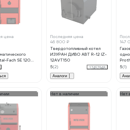
я цена
Последняя цена
Посл
46 800 ₽
147 
т
Твердотопливный котел
Газо
матического
ИЗУРАН ДИВО АВТ R-12 IZ-
одно
tal-Fach SE 120
12AVT150
Prot
4
001
5
(2)
5
(1)
17457948
RG0
ься
Аналоги
Ана
личии
Нет в наличии
Нет 