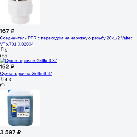
167 ₽
Соединитель PPR с переходом на наружную резьбу 20х1/2 Valtec
VTp.701.0.02004
5
(70)
152 ₽
Сухое горючее Grillkoff 37
4.3
(9)
3 597 ₽