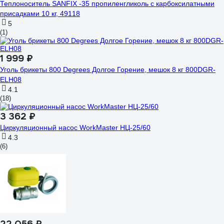
Теплоноситель SANFIX -35 пропиленгликоль с карбоксилатными
присадками 10 кг, 49118
5
(1)
1 999 ₽
Уголь брикеты 800 Degrees Долгое Горение, мешок 8 кг 800DGR-
ELH08
4.1
(18)
3 362 ₽
Циркуляционный насос WorkMaster НЦ-25/60
4.3
(6)
22 056 ₽