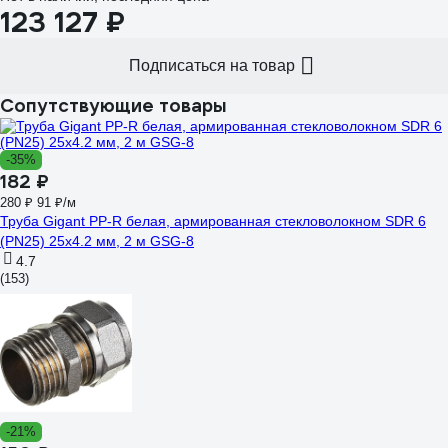
123 127 ₽
Подписаться на товар
Сопутствующие товары
-35%
182 ₽
280 ₽
91 ₽/м
Труба Gigant PP-R белая, армированная стекловолокном SDR 6
(PN25) 25x4.2 мм, 2 м GSG-8
4.7
(153)
-21%