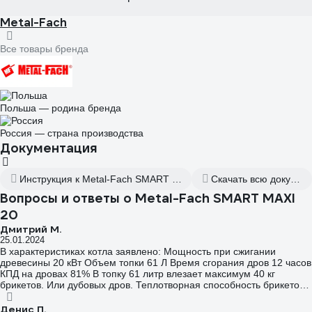
Metal-Fach
Все товары бренда
Польша — родина бренда
Россия — страна производства
Документация
Инструкция к Metal-Fach SMART MAXI 20 30046
Скачать всю документацию
Вопросы и ответы о Metal-Fach SMART MAXI
20
Дмитрий М.
25.01.2024
В характеристиках котла заявлено: Мощность при сжигании
древесины 20 кВт Объем топки 61 Л Время сгорания дров 12 часов
КПД на дровах 81% В топку 61 литр влезает максимум 40 кг
брикетов. Или дубовых дров. Теплотворная способность брикетов/
сухих дубовых дров 4кВт на 1 кг. Таким образом общее количество
тепла, выделяемых дровами 160 кВт/ч умножаем на КПД
Денис П.