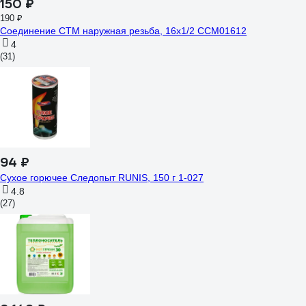
150 ₽
190 ₽
Соединение СТМ наружная резьба, 16х1/2 CCM01612
4
(31)
94 ₽
Сухое горючее Следопыт RUNIS, 150 г 1-027
4.8
(27)