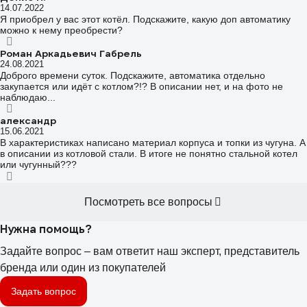
разделяем на 12 часов горения, получаем 10 кВт мощности
14.07.2022
Скажите пожалуйста, что тогда такое "Мощность при сжигании
Я приобрел у вас этот котëл. Подскажите, какую доп автоматику
древесины 20 кВт"?! И какая реальная мощность котла?
можно к нему преобрести?
Роман Аркадьевич Габрель
24.08.2021
Доброго времени суток. Подскажите, автоматика отдельно
закупается или идёт с котлом?!? В описании нет, и на фото не
наблюдаю...
александр
15.06.2021
В характеристиках написано материал корпуса и топки из чугуна. А
в описании из котловой стали. В итоге не понятно стальной котел
или чугунный???
Посмотреть все вопросы
Нужна помощь?
Задайте вопрос – вам ответит наш эксперт, представитель
бренда или один из покупателей
Задать вопрос