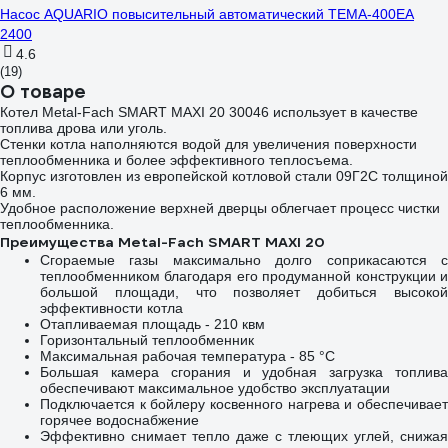
Насос AQUARIO повысительный автоматический TEMA-400EA
2400
4.6
(19)
О товаре
Котел Metal-Fach SMART MAXI 20 30046 использует в качестве
топлива дрова или уголь.
Стенки котла наполняются водой для увеличения поверхности
теплообменника и более эффективного теплосъема.
Корпус изготовлен из европейской котловой стали 09Г2С толщиной
6 мм.
Удобное расположение верхней дверцы облегчает процесс чистки
теплообменника.
Преимущества Metal-Fach SMART MAXI 20
Сгораемые газы максимально долго соприкасаются с
теплообменником благодаря его продуманной конструкции и
большой площади, что позволяет добиться высокой
эффективности котла
Отапливаемая площадь - 210 квм
Горизонтальный теплообменник
Максимальная рабочая температура - 85 °С
Большая камера сгорания и удобная загрузка топлива
обеспечивают максимальное удобство эксплуатации
Подключается к бойлеру косвенного нагрева и обеспечивает
горячее водоснабжение
Эффективно снимает тепло даже с тлеющих углей, снижая