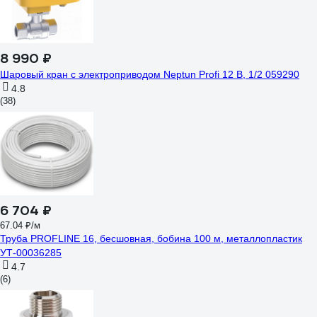
8 990 ₽
Шаровый кран с электроприводом Neptun Profi 12 В, 1/2 059290
4.8
(38)
6 704 ₽
67.04 ₽/м
Труба PROFLINE 16, бесшовная, бобина 100 м, металлопластик
УТ-00036285
4.7
(6)