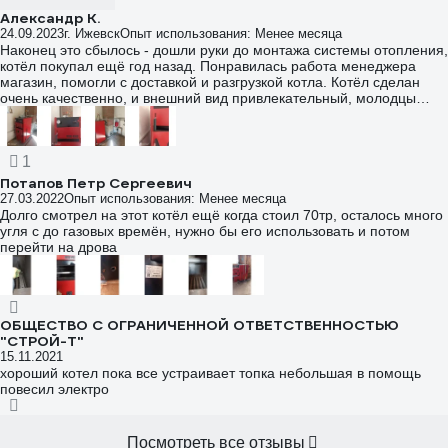
Александр К.
24.09.2023
г. Ижевск
Опыт использования: Менее месяца
Наконец это сбылось - дошли руки до монтажа системы отопления,
котёл покупал ещё год назад. Понравилась работа менеджера
магазин, помогли с доставкой и разгрузкой котла. Котёл сделан
очень качественно, и внешний вид привлекательный, молодцы
производители. Систему отопления собрал, заполнил водой, на
днях проверил работу котла. Так как ещё тепло, сильно котёл не
топил, просто хотел проверить теплоотдачу, работу насоса и
1
термостатического клапана. Двух ведер сухих щепок хватило,
чтобы вывести котёл на рабочий режим в 70 градусов, на то чтобы
Потапов Петр Сергеевич
прогреть 100 литров теплоносителя с 15 до 70 градусов
27.03.2022
Опыт использования: Менее месяца
потребовалось всего 20 минут. Таким образом мощность и КПД
Долго смотрел на этот котёл ещё когда стоил 70тр, осталось много
котла соответсвуют паспорту. Мало того, после выхода на рабочую
угля с до газовых времён, нужно бы его использовать и потом
температуру котёл ещё почти час грел дом, и это с двух вёдер
перейти на дрова
разных деревянных отходов после стройки. Осталось ждать зимы).
Единственный минус, который заметил, неровно приварен проём
для прочистки котла, из-за этого рукоятка дверцы прочистки
задевает дверцу топки во время открывания, это заметно на фото.
В остальном котёл своих денег стоит, берите - жалеть не будете.
ОБЩЕСТВО С ОГРАНИЧЕННОЙ ОТВЕТСТВЕННОСТЬЮ
"СТРОЙ-Т"
15.11.2021
хороший котел пока все устраивает топка небольшая в помощь
повесил электро
Посмотреть все отзывы