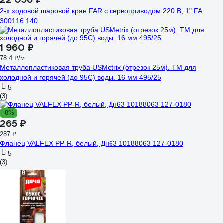
2-х ходовой шаровой кран FAR с сервоприводом 220 В, 1" FA
300116 140
1 960 ₽
78.4 ₽/м
Металлопластиковая труба USMetrix (отрезок 25м). ТМ для
холодной и горячей (до 95С) воды. 16 мм 495/25
5
(3)
-8%
265 ₽
287 ₽
Фланец VALFEX PP-R, белый, Дн63 10188063 127-0180
5
(3)