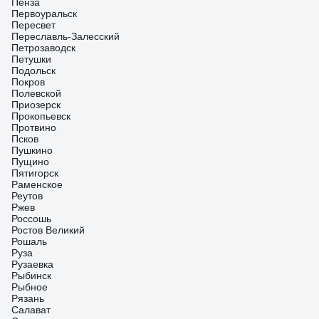
Пенза
Первоуральск
Пересвет
Переславль-Залесский
Петрозаводск
Петушки
Подольск
Покров
Полевской
Приозерск
Прокопьевск
Протвино
Псков
Пушкино
Пущино
Пятигорск
Раменское
Реутов
Ржев
Россошь
Ростов Великий
Рошаль
Руза
Рузаевка
Рыбинск
Рыбное
Рязань
Салават