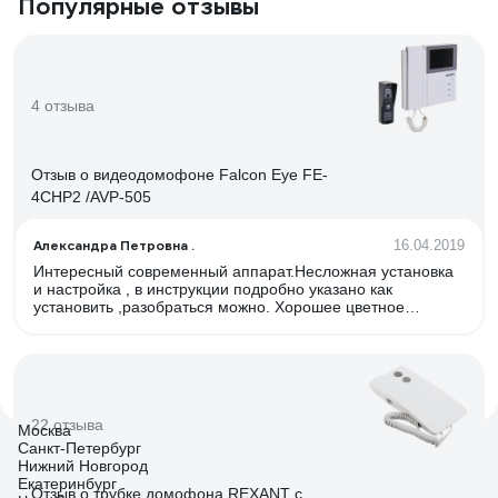
Популярные отзывы
4 отзыва
Отзыв о видеодомофоне Falcon Eye FE-
4CHP2 /AVP-505
Александра Петровна .
16.04.2019
Интересный современный аппарат.Несложная установка
и настройка , в инструкции подробно указано как
установить ,разобраться можно. Хорошее цветное
качество изображения ,резкое . Звонок громкий .
Вызывную панель установили на лестнице -слышен на
весь подъезд и звонок и разговор .
22 отзыва
Москва
Санкт-Петербург
Нижний Новгород
Екатеринбург
Отзыв о трубке домофона REXANT с