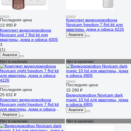
Последняя цена
Комплект видеодомофона
Novicam freedom 7 fhd kit для
13 990 ₽
квартиры, дома и офиса 4225
Комплект видеодомофона
Novicam unit 7 fhd kit для
Аналоги
квартиры, дома и офиса 4005
3
(1)
Аналоги
Нет в наличии
Нет в наличии
Последняя цена
Последняя цена
15 290 ₽
25 632 ₽
Видеодомофон Novicam dark
Комплект видеодомофона
magic 10 hd для квартиры, дома
Novicam night freedom 7 fhd kit
и офиса 4805
для квартиры, дома и офиса
Аналоги
4226
Аналоги
Нет в наличии
Нет в наличии