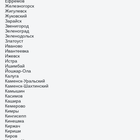
Ефремов
Железногорск
Жигулевск
Жуковский
Зарайск
Звенигород
Зеленоград
Зеленодольск
Златоуст
Иваново
Ивантеевка
Ижевск
Истра
Ишимбай
Йошкар-Ола
Калуга
Каменск-Уральский
Каменск-Шахтинский
Камышин
Касимов
Кашира
Кемерово
Кимры
Кингисепп
Кинешма
Киржач
Кириши
Киров