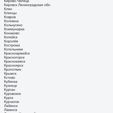
Кирово-Чепецк
Кировск Ленинградская обл.
Клин
Клинцы
Ковров
Коломна
Кольчугино
Коммунарка
Конаково
Копейск
Королёв
Кострома
Котельники
Красноармейск
Красногорск
Краснокамск
Красноярск
Кропоткин
Крымск
Кстово
Кубинка
Кузнецк
Курган
Куровское
Курск
Курчатов
Лабинск
Лакинск