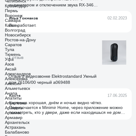
Челябинск
индикатором и отключением звука RX-346
Краснодар
Пермь
Premium 45-0346
Воронеж
Илья Токмаков
02.02.2023
Самара
Казань
Все работает.
Волгоград
Новосибирск
Ростов-на-Дону
Саратов
Тула
Тюмень
1 отзыв
Уфа
Азов
Аксай
Александров
Отзыв о видеозвонке Elektrostandard Умный
Алексеевка
дом 76106/00 черный a069488
Алексин
Альметьевск
Анапа
Костя
17.06.2025
Апатиты
Картинка хорошая, днём и ночью видно чётко.
Апрелевка
Подключается к Minimir Home, через приложение можно
Арамиль
посмотреть, кто у двери, даже если находишься не дома.
Арзамас
Есть датчик движения - пишет, если кто-то просто прошёл
Армавир
мимо, удобно для контроля. Монтаж простой, внешний
Архангельск
вид стильный - чёрный корпус смотрится аккуратно. В
Астрахань
целом, надёжный вариант за свои деньги.
Балабаново