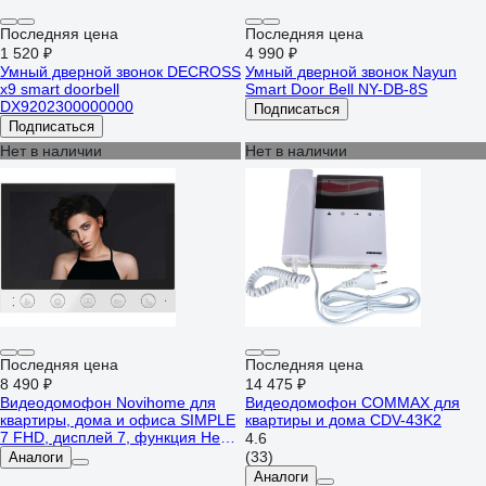
Последняя цена
Последняя цена
1 520 ₽
4 990 ₽
Умный дверной звонок DECROSS
Умный дверной звонок Nayun
x9 smart doorbell
Smart Door Bell NY-DB-8S
DX9202300000000
Подписаться
Подписаться
Нет в наличии
Нет в наличии
Последняя цена
Последняя цена
8 490 ₽
14 475 ₽
Видеодомофон Novihome для
Видеодомофон COMMAX для
квартиры, дома и офиса SIMPLE
квартиры и дома CDV-43K2
7 FHD, дисплей 7, функция Не
4.6
беспокоить, совместим с
(33)
Аналоги
подъездным домофоном через
Аналоги