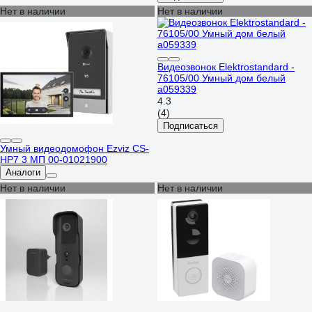
сопряжения с поддержкой HOOK
Нет в наличии
Нет в наличии
4851
Видеозвонок Elektrostandard -
76105/00 Умный дом белый
a059339
4.3
(4)
Подписаться
Умный видеодомофон Ezviz CS-
HP7 3 MП 00-01021900
Аналоги
Нет в наличии
Нет в наличии