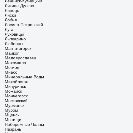
Ленинск-Кузнецкий
Ликино-Дулево
Липецк
Лиски
Лобня
Лосино-Петровский
Луга
Луховицы
Лыткарино
Люберцы
Магнитогорск
Майкоп
Малоярославец
Махачкала
Мегион
Миасс
Минеральные Воды
Михайловка
Мичуринск
Можайск
Мончегорск
Московский
Мурманск
Муром
Мценск
Мытищи
Набережные Челны
Назрань