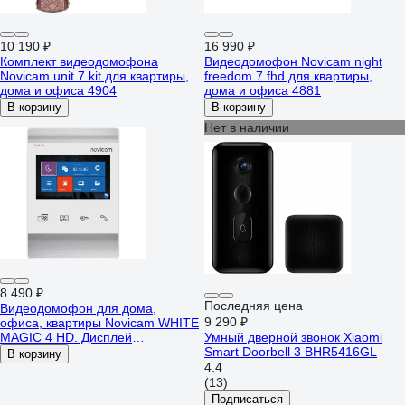
10 190 ₽
16 990 ₽
Комплект видеодомофона
Видеодомофон Novicam night
Novicam unit 7 kit для квартиры,
freedom 7 fhd для квартиры,
дома и офиса 4904
дома и офиса 4881
В корзину
В корзину
Нет в наличии
8 490 ₽
Последняя цена
Видеодомофон для дома,
9 290 ₽
офиса, квартиры Novicam WHITE
MAGIC 4 HD. Дисплей
Умный дверной звонок Xiaomi
4.3.Функция Не
Smart Doorbell 3 BHR5416GL
В корзину
беспокоить.Запись фото/
4.4
видео.Совместим с подъездным
(13)
домофоном через модуль
Подписаться