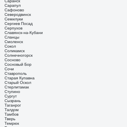
Саранск
Сарапул
Сафоново
Северодвинск
Семилуки
Сергиев Посад
Серпухов
Славянск-на-Кубани
Сланцы
Смоленск
Сокол
Соликамск
Солнечногорск
Сосново
Сосновый Бор
Сочи
Ставрополь
Старая Купавна
Старый Оскол
Стерлитамак
Ступино
Сургут
Сызрань
Таганрог
Талдом
Тамбов
Тверь
Темрюк