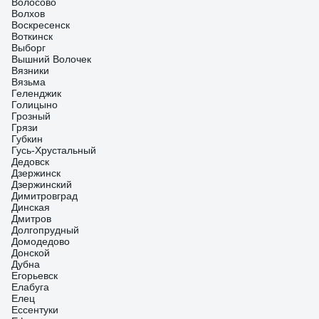
Волосово
Волхов
Воскресенск
Воткинск
Выборг
Вышний Волочек
Вязники
Вязьма
Геленджик
Голицыно
Грозный
Грязи
Губкин
Гусь-Хрустальный
Дедовск
Дзержинск
Дзержинский
Димитровград
Динская
Дмитров
Долгопрудный
Домодедово
Донской
Дубна
Егорьевск
Елабуга
Елец
Ессентуки