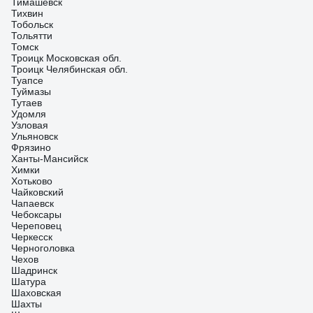
Тимашевск
Тихвин
Тобольск
Тольятти
Томск
Троицк Московская обл.
Троицк Челябинская обл.
Туапсе
Туймазы
Тутаев
Удомля
Узловая
Ульяновск
Фрязино
Ханты-Мансийск
Химки
Хотьково
Чайковский
Чапаевск
Чебоксары
Череповец
Черкесск
Черноголовка
Чехов
Шадринск
Шатура
Шаховская
Шахты