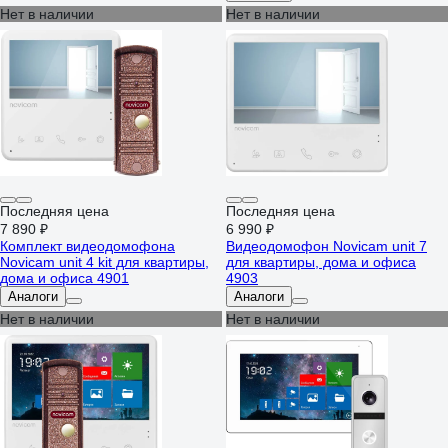
модуль сопряжения 4389
Нет в наличии
Нет в наличии
Последняя цена
Последняя цена
7 890 ₽
6 990 ₽
Комплект видеодомофона
Видеодомофон Novicam unit 7
Novicam unit 4 kit для квартиры,
для квартиры, дома и офиса
дома и офиса 4901
4903
Аналоги
Аналоги
Нет в наличии
Нет в наличии