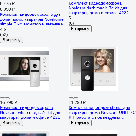
Комплект видеодомофона
8 475 ₽
Novicam dark magic 7c kit для
8 990 ₽
квартиры, дома и офиса 4222
Комплект видеодомофона для
5
дома, дачи, квартиры Novihome
(6)
simple 7 kit: монитор и вызывная
панель 4378
В корзину
4.6
(52)
В корзину
16 790 ₽
11 290 ₽
Комплект видеодомофона
Комплект видеодомофона для
Novicam white magic 7c kit для
квартиры, дома Novicam UNIT 7C
квартиры, дома и офиса 4221
KIT работа с подъездным
домофоном Vizit, Cyfral, Eltis без
В корзину
В корзину
дополнительного оборудования,
поддержка сигнала HOOK 4905