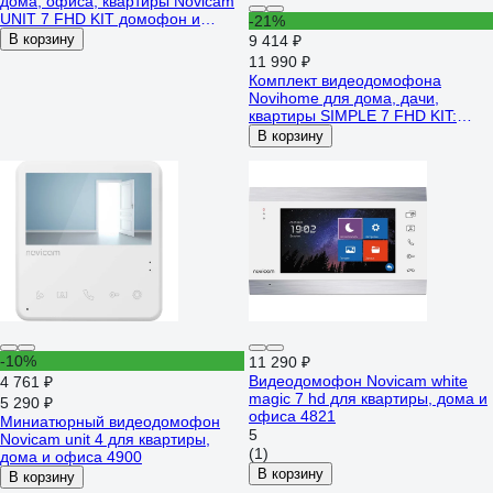
дома, офиса, квартиры Novicam
UNIT 7 FHD KIT домофон и
-21%
вызывная панель, запись фото/
В корзину
9 414 ₽
видео, работа с подъездным
11 990 ₽
домофоном через мск/мсц c
Комплект видеодомофона
поддержкой HOOK 4111
Novihome для дома, дачи,
квартиры SIMPLE 7 FHD KIT:
монитор и вызывная панель
В корзину
FHD, функция Не беспокоить,
совместим с подъездным
домофоном через модуль
сопряжения 4390
-10%
11 290 ₽
Видеодомофон Novicam white
4 761 ₽
magic 7 hd для квартиры, дома и
5 290 ₽
офиса 4821
Миниатюрный видеодомофон
5
Novicam unit 4 для квартиры,
(1)
дома и офиса 4900
В корзину
В корзину