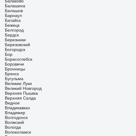
Балаково
Балашиха
Балашов
Барнаул
Батайск
Бежецк
Белгород
Бердск
Березники
Березовский
Богородск
Бор
Борисоглебск
Боровичи
Бронницы
Брянск
Бугульма
Великие Луки
Великий Новгород
Верхняя Пышма
Верхняя Салда
Видное
Владикавказ
Владимир
Волгодонск
Волжский
Вологда
Волоколамск