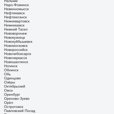
Нальчик
Наро-Фоминск
Невинномысск
Нефтекамск
Нефтеюганск
Нижневартовск
Нижнекамск
Нижний Тагил
Нововоронеж
Новокузнецк
Новокуйбышевск
Новомосковск
Новороссийск
Новочебоксарск
Новочеркасск
Новошахтинск
Ногинск
Обнинск
Обь
Одинцово
Озёры
Октябрьский
Омск
Оренбург
Орехово-Зуево
Орёл
Острогожск
Павловский Посад