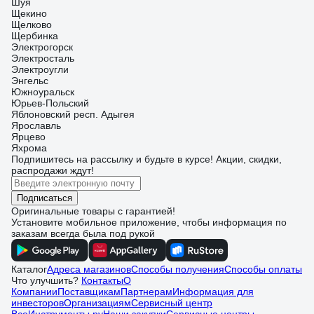
Шуя
Щекино
Щелково
Щербинка
Электрогорск
Электросталь
Электроугли
Энгельс
Южноуральск
Юрьев-Польский
Яблоновский респ. Адыгея
Ярославль
Ярцево
Яхрома
Подпишитесь
на рассылку
и будьте в курсе! Акции, скидки,
распродажи ждут!
Подписаться
Оригинальные товары с гарантией!
Установите мобильное приложение, чтобы информация по
заказам всегда была под рукой
Каталог
Адреса магазинов
Способы получения
Способы оплаты
Что улучшить?
Контакты
О
Компании
Поставщикам
Партнерам
Информация для
инвесторов
Организациям
Сервисный центр