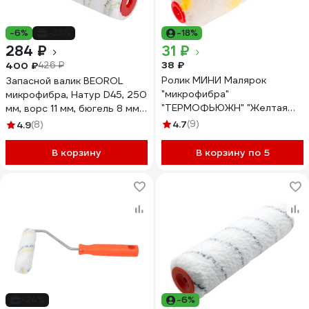
-6%
-33%
-18%
284 ₽
31 ₽
38 ₽
400 ₽
426 ₽
Ролик МИНИ Малярок
Запасной валик BEOROL
"микрофибра"
микрофибра, Натур D45, 250
"ТЕРМОФЬЮЖН" "Желтая
мм, ворс 11 мм, бюгель 8 мм
Борода" 100 мм D 16 мм,
40629
4.7
(9)
4.9
(8)
ворс 10 мм, плот. 680 гр/м2,
под ручку 6 мм "" 750-2100
В корзину
В корзину по 5
-24%
-6%