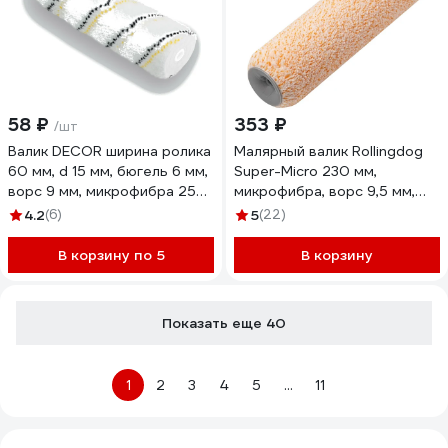
58 ₽
353 ₽
/шт
Валик DECOR ширина ролика
Малярный валик Rollingdog
60 мм, d 15 мм, бюгель 6 мм,
Super-Micro 230 мм,
ворс 9 мм, микрофибра 250-
микрофибра, ворс 9,5 мм,
0050
под бюгель 8 мм, 00242
4.2
(6)
5
(22)
В корзину по 5
В корзину
Показать еще 40
1
2
3
4
5
...
11