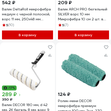
542 ₽
209 ₽
Валик DeltaRoll микрофибра
Валик ARCH PRO бюгельный
медиум с черной полоской,
SILVER ворс 10 мм
ворс 11 мм, 250x48 мм
Микрофибра 10 см 2 шт. в
RH14250
упаковке 281210
5
(10)
5
(7)
В корзину
В корзину
-17%
289 ₽
124 ₽
350 ₽
Ролик-мини DECOR
Валик DECOR 180 мм, d 42
микрофибра премиум
мм, 2К бюгель 8 мм, ворс 9
ширина 100 мм, 2шт. 270-