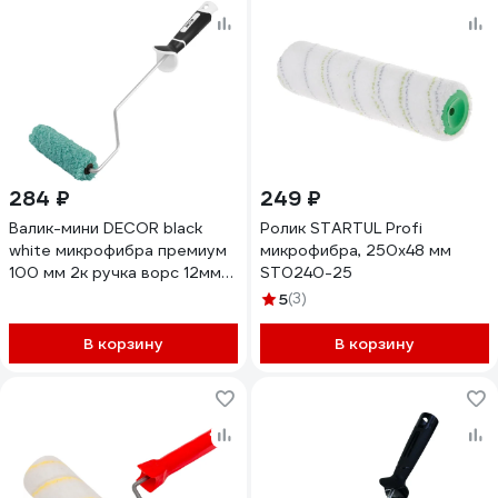
284 ₽
249 ₽
Валик-мини DECOR black
Ролик STARTUL Profi
white микрофибра премиум
микрофибра, 250x48 мм
100 мм 2к ручка ворс 12мм
ST0240-25
909-7110 11613182
5
(3)
В корзину
В корзину