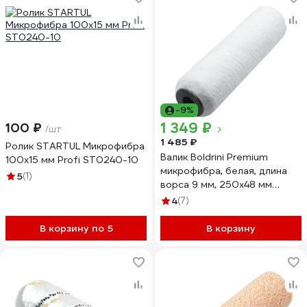
-9%
1 349 ₽
100 ₽
/шт
1 485 ₽
Ролик STARTUL Микрофибра
Валик Boldrini Premium
100x15 мм Profi ST0240-10
микрофибра, белая, длина
5
(1)
ворса 9 мм, 250x48 мм
75928
4
(7)
В корзину по 5
В корзину