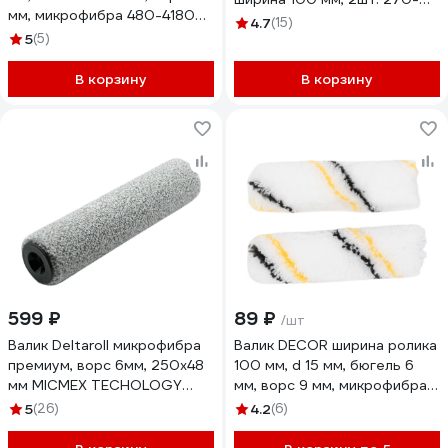
мм, микрофибра 480-4180
0100 11613248
4.7
(15)
11607169
5
(5)
В корзину
В корзину
599 ₽
89 ₽
/шт
Валик Deltaroll микрофибра
Валик DECOR ширина ролика
премиум, ворс 6мм, 250x48
100 мм, d 15 мм, бюгель 6
мм MICMEX TECHOLOGY
мм, ворс 9 мм, микрофибра
R60250
250-0100
5
(26)
4.2
(6)