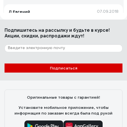
Л Евгений
07.09.2018
Качество!
Подпишитесь
на рассылку
и будьте в курсе!
Акции, скидки, распродажи ждут!
90 отзывов
Отзыв о HARDY 0111-994825
Игорь
02.10.2023
Подписаться
Удобно, главный плюс - это возможность нанести
приличный слой шпаклёвки за раз и уменьшается
вероятность протиров в процессе зачистки.
Скорость работы не особо увеличивает, зато
Оригинальные товары с гарантией!
сохраняет запястья от растяжения на больших
объемах. При определенном навыке можно
Установите мобильное приложение, чтобы
подготовить стену под покраску за 2 слоя (шитрока)
информация по заказам всегда была под рукой