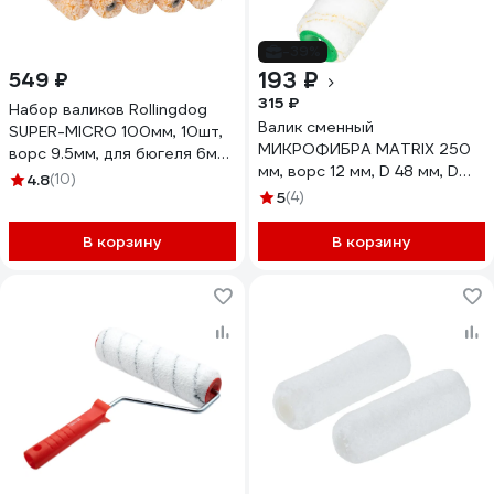
-39%
193 ₽
549 ₽
315 ₽
Набор валиков Rollingdog
Валик сменный
SUPER-MICRO 100мм, 10шт,
МИКРОФИБРА MATRIX 250
ворс 9.5мм, для бюгеля 6мм,
мм, ворс 12 мм, D 48 мм, D
микрофибра, 00278
4.8
(10)
ручки 8 мм 80776
5
(4)
В корзину
В корзину