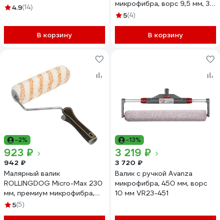
микрофибра, ворс 9,5 мм, 3
микрофибра арт. 00395
4.9
(14)
шт., 00247
5
(4)
В корзину
В корзину
-2%
-13%
923 ₽
3 219 ₽
942 ₽
3 720 ₽
Малярный валик
Валик с ручкой Avanza
ROLLINGDOG Micro-Max 230
микрофибра, 450 мм, ворс
мм, премиум микрофибра,
10 мм VR23-451
ворс 12,7 мм, бюгель 8 мм
5
(5)
60206