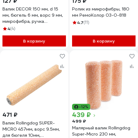
127 ₽
175 ₽
Валик DECOR 150 мм, d 15
Ролик из микрофибры, 180
мм, бюгель 6 мм, ворс 9 мм,
мм РемоКолор 03-0-818
микрофибра, ручка
4.7
(11)
удлиненная стандарт mini
4
(4)
В корзину
В корзину
-12%
439 ₽
471 ₽
499 ₽
Валик Rollingdog SUPER-
Малярный валик Rollingdog
MICRO 457мм, ворс 9.5мм,
Super-Micro 230 мм,
для бюгеля 10мм,