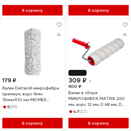
В корзину
В корзину
-38%
309 ₽
179 ₽
500 ₽
Валик Deltaroll микрофибра
Валик в сборе
премиум, ворс 6мм,
МИКРОФИБРА MATRIX 250
15ммх100 мм MICMEX
мм, ворс 12 мм, D 48 мм, D
TECHOLOGY R60100
5
(26)
ручки 8 мм 80773
4.7
(22)
В корзину
В корзину