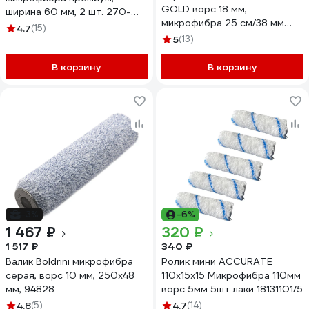
GOLD ворс 18 мм,
ширина 60 мм, 2 шт. 270-
микрофибра 25 см/38 мм
0060 11613249
4.7
(15)
275125
5
(13)
В корзину
В корзину
-3%
-6%
1 467 ₽
320 ₽
1 517 ₽
340 ₽
Валик Boldrini микрофибра
Ролик мини ACCURATE
серая, ворс 10 мм, 250х48
110х15х15 Микрофибра 110мм
мм, 94828
ворс 5мм 5шт лаки 18131101/5
4.8
(5)
4.7
(14)