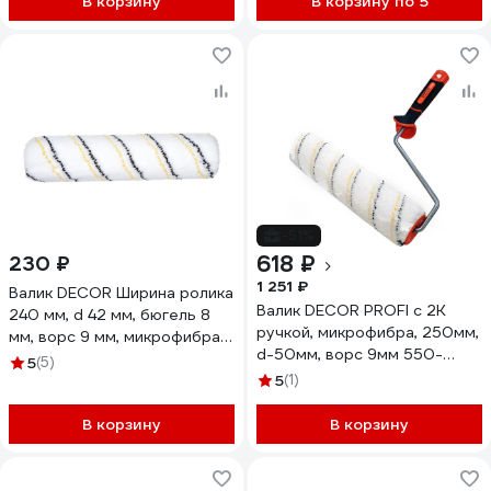
В корзину
В корзину по 5
-51%
618 ₽
230 ₽
1 251 ₽
Валик DECOR Ширина ролика
Валик DECOR PROFI с 2К
240 мм, d 42 мм, бюгель 8
ручкой, микрофибра, 250мм,
мм, ворс 9 мм, микрофибра
d-50мм, ворс 9мм 550-
325-2241
5
(5)
4250 11607162
5
(1)
В корзину
В корзину