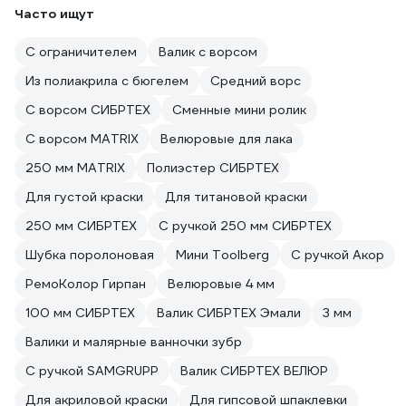
Часто ищут
С ограничителем
Валик с ворсом
Из полиакрила с бюгелем
Средний ворс
С ворсом СИБРТЕХ
Сменные мини ролик
С ворсом MATRIX
Велюровые для лака
250 мм MATRIX
Полиэстер СИБРТЕХ
Для густой краски
Для титановой краски
250 мм СИБРТЕХ
С ручкой 250 мм СИБРТЕХ
Шубка поролоновая
Мини Toolberg
С ручкой Акор
РемоКолор Гирпан
Велюровые 4 мм
100 мм СИБРТЕХ
Валик СИБРТЕХ Эмали
3 мм
Валики и малярные ванночки зубр
С ручкой SAMGRUPP
Валик СИБРТЕХ ВЕЛЮР
Для акриловой краски
Для гипсовой шпаклевки