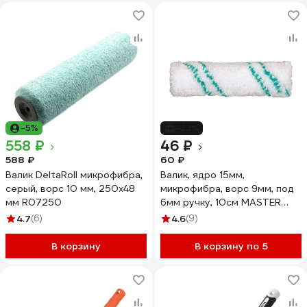
-5%
-23%
558 ₽
46 ₽
588 ₽
60 ₽
Валик DeltaRoll микрофибра,
Валик, ядро 15мм,
серый, ворс 10 мм, 250х48
микрофибра, ворс 9мм, под
мм R07250
6мм ручку, 10см МASTER
COLOR 30-1092
4.7
(6)
4.6
(9)
В корзину
В корзину по 5