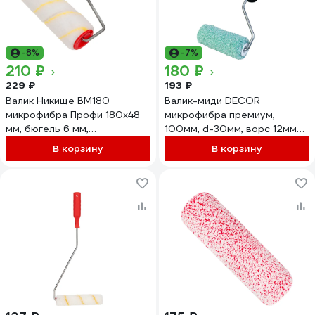
-8%
-7%
210 ₽
180 ₽
229 ₽
193 ₽
Валик Никище ВМ180
Валик-миди DECOR
микрофибра Профи 180x48
микрофибра премиум,
мм, бюгель 6 мм,
100мм, d-30мм, ворс 12мм
быстросъем, плотность 680
420-4100 11614425
В корзину
В корзину
гр/м2, ворс 10 мм 37747