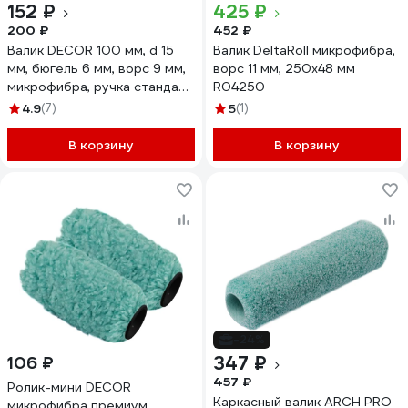
152 ₽
425 ₽
200 ₽
452 ₽
Валик DECOR 100 мм, d 15
Валик DeltaRoll микрофибра,
мм, бюгель 6 мм, ворс 9 мм,
ворс 11 мм, 250х48 мм
микрофибра, ручка стандарт
R04250
mini 906-6110 11608100
4.9
(7)
5
(1)
В корзину
В корзину
-24%
347 ₽
106 ₽
457 ₽
Ролик-мини DECOR
Каркасный валик ARCH PRO
микрофибра премиум,