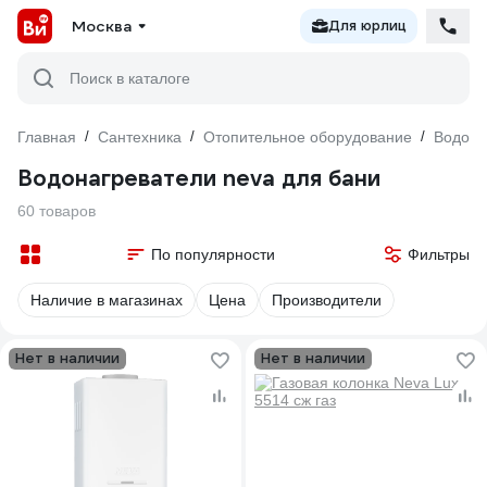
Москва
Для юрлиц
Поиск в каталоге
Главная
/
Сантехника
/
Отопительное оборудование
/
Водона
Водонагреватели neva для бани
60 товаров
По популярности
Фильтры
Наличие в магазинах
Цена
Производители
Нет в наличии
Нет в наличии