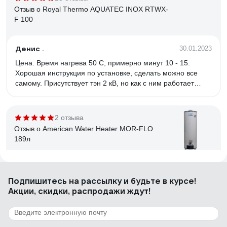
Отзыв о Royal Thermo AQUATEC INOX RTWX-
F 100
Денис .
30.01.2023
Цена. Время нагрева 50 С, примерно минут 10 - 15.
Хорошая инструкция по установке, сделать можно все
самому. Присутствует тэн 2 кВ, но как с ним работает
сказать трудно(не проверял).
2 отзыва
Отзыв о American Water Heater MOR-FLO
189л
Антон Н
28.12.2015
Подпишитесь
на рассылку
и будьте в курсе!
За 14 лет мало что изменилось. Работает (тьфу-тьфу).
Акции, скидки, распродажи ждут!
113 отзывов