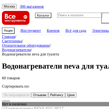
306 магазинов
Москва
Каталог
Инструмент
Крепеж
Всё для сада
Электрик
Акции
Главная
/
Сантехника
/
Отопительное оборудование
/
Водонагреватели
/
Водонагреватели neva для туалета
Водонагреватели neva для туа
60 товаров
Сортировать по:
По популярности
Отзывам
Рейтингу
Цене
Нет в наличии