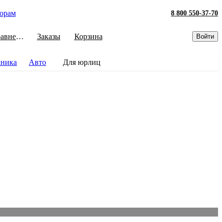
орам
8 800 550-37-70
Сравнение
Заказы
Корзина
Войти
хника
Авто
Для юрлиц