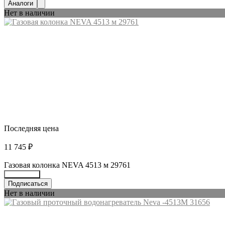
Аналоги
Нет в наличии
Последняя цена
11 745 ₽
Газовая колонка NEVA 4513 м 29761
15829072
Подписаться
Нет в наличии