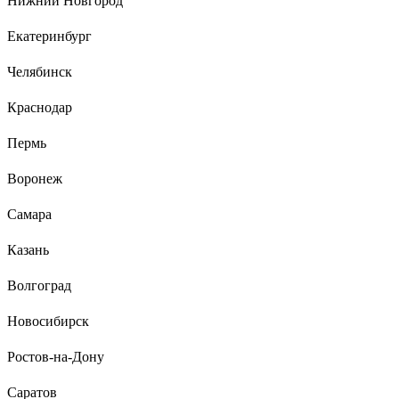
Нижний Новгород
Екатеринбург
15 отзывов
Отзыв о врезном замке APECS 7000-45-R-NI
Челябинск
00016654
Краснодар
Сергей К.
11.05.2021
Пермь
Подошел как там и был, подбирал по размерам.
Воронеж
Самара
Казань
Волгоград
Новосибирск
Ростов-на-Дону
Саратов