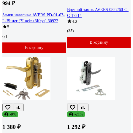
994 ₽
Врезной замок AVERS 0827/60-C-
Замки навесные AVERS PD-01-63-
G 17214
L-Blister (3Locks+3Keys) 30922
4.2
5
(35)
(2)
В корзину
В корзину
-9%
-21%
1 380 ₽
1 292 ₽