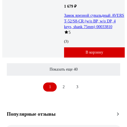
1 679 ₽
Замок врезной сувальдный AVERS
T-52/S8-CR (w/o BP, w/o DP, 4
keys, shank 75mm) 00033810
5
(3)
В корзину
Показать еще 40
1
2
3
Популярные отзывы