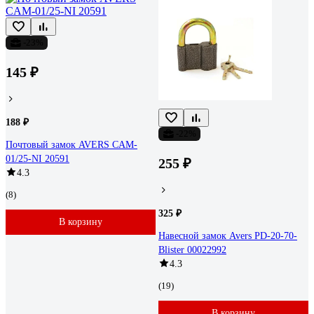
-23%
145 ₽
188 ₽
-22%
Почтовый замок AVERS CAM-
01/25-NI 20591
255 ₽
4.3
(8)
325 ₽
В корзину
Навесной замок Avers PD-20-70-
Blister 00022992
4.3
(19)
В корзину