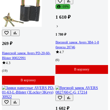
-10%
1 610 ₽
1 780 ₽
Врезной замок Avers ЗВ4-1-8
269 ₽
бронза 20746
4.7
Навесной замок Avers PD-20-60-
Blister 00022991
(6)
4.3
В корзину
(19)
В корзину
1 602 ₽