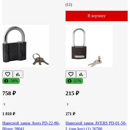
(12)
В корзину
-58%
-21%
758 ₽
215 ₽
1 810 ₽
271 ₽
Навесной замок Avers PD-22-80-
Навесной замок AVERS PD-01-50-
Blister 28041
L (one key) (1) 26700