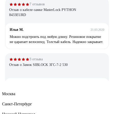
7 отзывов
Отзыв о кабеле-замке MasterLock PYTHON
8433EURD
Илья М.
21.03.2020
Можно подстроить под любую длину. Резиновое покрытие
не царапает велосипед. Толстый кабель. Надежно закрывает.
3 отзыва
Отзыв о Замок SIBLOCK ЗГС-7-2 530
Сергей Я.
20.02.2025
Сделан в России .Служил верой и правдой с 2014 года , до
Москва
момента попытки проникновения в капитальные гаражи в
марте 2023 года , было вскрыто пять гаражей , мой (шестой )
Санкт-Петербург
не поддался грабителям.