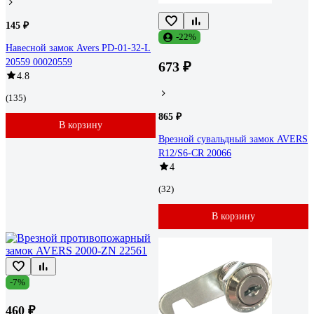
145 ₽
-22%
Навесной замок Avers PD-01-32-L
20559 00020559
673 ₽
4.8
(135)
865 ₽
В корзину
Врезной сувальдный замок AVERS
R12/S6-CR 20066
4
(32)
В корзину
-7%
460 ₽