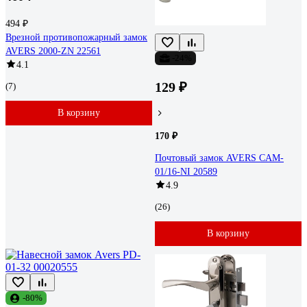
494 ₽
Врезной противопожарный замок
AVERS 2000-ZN 22561
-24%
4.1
129 ₽
(7)
В корзину
170 ₽
Почтовый замок AVERS CAM-
01/16-NI 20589
4.9
(26)
В корзину
-80%