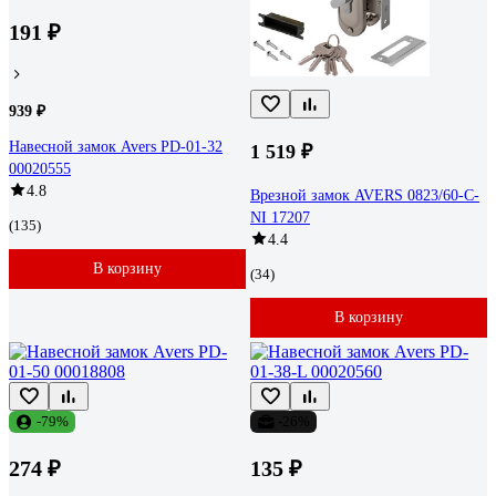
191 ₽
939 ₽
Навесной замок Avers PD-01-32
1 519 ₽
00020555
4.8
Врезной замок AVERS 0823/60-C-
NI 17207
(135)
4.4
В корзину
(34)
В корзину
-79%
-26%
274 ₽
135 ₽