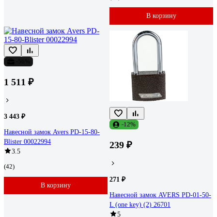
В корзину
-56%
1 511 ₽
3 443 ₽
-12%
Навесной замок Avers PD-15-80-
Blister 00022994
239 ₽
3.5
(42)
271 ₽
В корзину
Навесной замок AVERS PD-01-50-
L (one key) (2) 26701
5