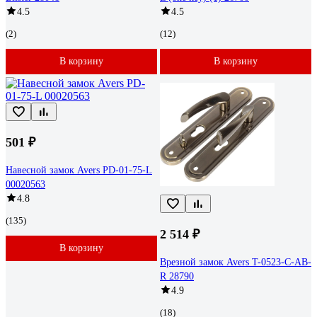
4.5
4.5
(2)
(12)
В корзину
В корзину
501 ₽
Навесной замок Avers PD-01-75-L
00020563
4.8
(135)
2 514 ₽
В корзину
Врезной замок Avers T-0523-C-AB-
R 28790
4.9
(18)