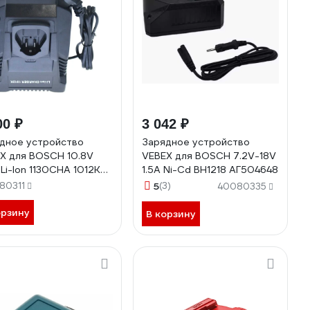
00 ₽
3 042 ₽
дное устройство
Зарядное устройство
X для BOSCH 10.8V
VEBEX для BOSCH 7.2V-18V
 Li-Ion 1130CHA 1012K
1.5A Ni-Cd BH1218 АГ504648
04642
80311
5
(3)
40080335
орзину
В корзину