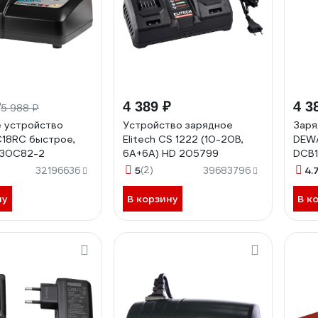
₽
4 389 ₽
4 3
5 988 ₽
 устройство
Устройство зарядное
Заря
C18RC быстрое,
Elitech CS 1222 (10-20В,
DEWAL
630C82-2
6А+6А) HD 205799
DCB1
5
(2)
4.
32196636
39683796
ну
В корзину
В к