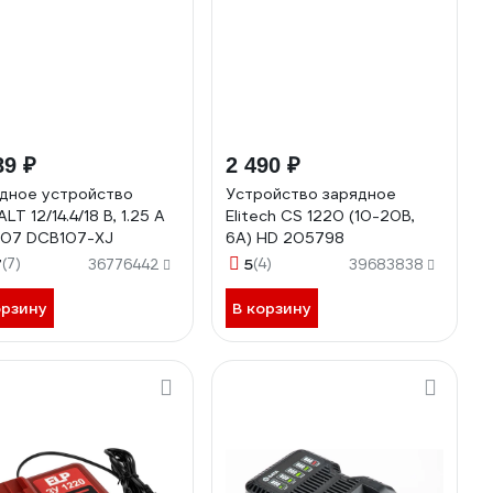
89 ₽
2 490 ₽
дное устройство
Устройство зарядное
T 12/14.4/18 В, 1.25 A
Elitech CS 1220 (10-20В,
07 DCB107-XJ
6А) HD 205798
7
(7)
5
(4)
36776442
39683838
орзину
В корзину