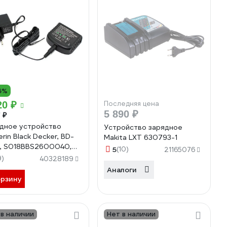
6%
20 ₽
Последняя цена
5 890 ₽
 ₽
дное устройство
Устройство зарядное
rin Black Decker, BD-
Makita LXT 630793-1
, S018BBS2600040,
5
(10)
21165076
18V, 400mA, Ni-MH\NI-
9)
40328189
090368
Аналоги
орзину
 в наличии
Нет в наличии