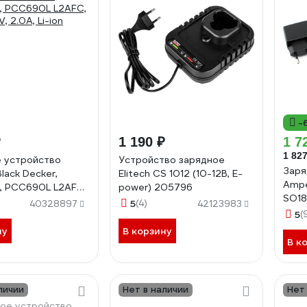
-
₽
1 190 ₽
1 7
1 827
 устройство
Устройство зарядное
Заря
lack Decker,
Elitech CS 1012 (10-12В, E-
Ampe
, PCC690L L2AFC,
power) 205796
SO18
, 2.0A, Li-ion
5
(4)
40328897
42123983
9.6-
5
(
CD 
ну
В корзину
В к
личии
Нет в наличии
Нет