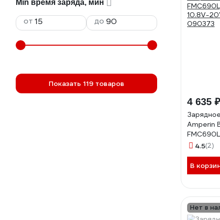
Min время заряда, мин
от
до
Показать 119 товаров
4 635 
Зарядное
Amperin B
FMC690L
10.8V-20V
4.5
(2)
090373
В корзи
Нет в на