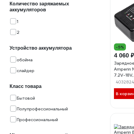
Количество заряжаемых
аккумуляторов
1
2
-5%
Устройство аккумулятора
4 060 
обойма
Зарядное
Amperin M
слайдер
7.2V-18V,
090379
403282
Класс товара
В корзи
Бытовой
Полупрофессиональный
Профессиональный