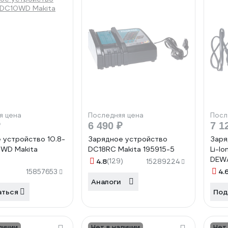
я цена
Последняя цена
Посл
₽
6 490 ₽
7 1
 устройство 10.8-
Зарядное устройство
Заря
0WD Makita
DC18RC Makita 195915-5
Li-Io
DEWA
4.8
(129)
15289224
4.
15857653
Аналоги
аться
Под
личии
Нет в наличии
Нет