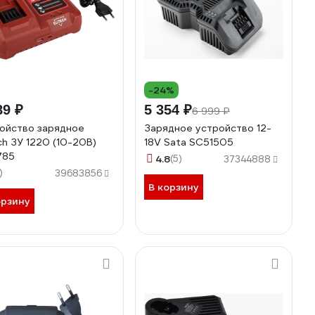
-24%
89 ₽
5 354 ₽
6 999 ₽
ойство зарядное
Зарядное устройство 12-
ech ЗУ 1220 (10-20В)
18V Sata SC51505
785
4.8
(5)
37344888
)
39683856
В корзину
орзину