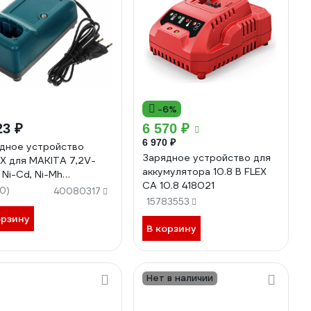
-6%
23 ₽
6 570 ₽
6 970 ₽
дное устройство
Зарядное устройство для
X для MAKITA 7,2V-
аккумулятора 10.8 В FLEX
 Ni-Cd, Ni-Mh
CA 10.8 418021
04685
10)
40080317
15783553
орзину
В корзину
Нет в наличии