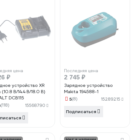
едняя цена
Последняя цена
26 ₽
2 745 ₽
дное устройство XR
Зарядное устройство
n (10.8 В/14.4 В/18.0 В)
Makita 194588-1
LT DCB115
5
(8)
15289215
6
(118)
15568790
Подписаться
писаться
 в наличии
Нет в наличии