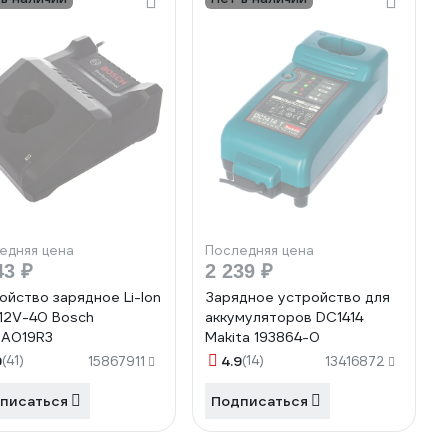
едняя цена
Последняя цена
43 ₽
2 239 ₽
ойство зарядное Li-Ion
Зарядное устройство для
12V-40 Bosch
аккумуляторов DC1414
0A019R3
Makita 193864-0
9
(41)
4.9
(14)
15867911
13416872
писаться
Подписаться