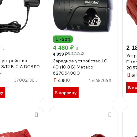
-22%
₽
4 460 ₽
2 1
5 700 ₽
4 999 ₽
Устр
 устройство
Зарядное устройство LC
Elit
.8/12 В, 2 А DCB110
40 (10.8 В) Metabo
205
J
627064000
5
(1
37002138
4.9
(10)
15449764
В к
ну
В корзину