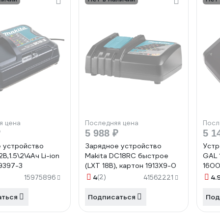
я цена
Последняя цена
Посл
₽
5 988 ₽
5 1
 устройство
Зарядное устройство
Устр
В,1.5\2\4Ач Li-ion
Makita DC18RC быстрое
GAL 
99397-3
(LXT 18В), картон 1913X9-0
160
4
(2)
4.
15975896
41562221
аться
Подписаться
Под