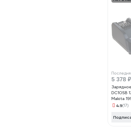
Последня
5 378 
Зарядное
DC10SB 12
Makita 1
4.9
(17)
Подпис