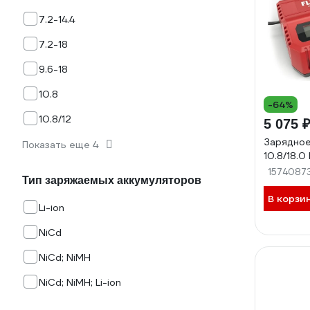
7.2-14.4
7.2-18
9.6-18
10.8
-64%
10.8/12
5 075 
Зарядное
Показать еще 4
10.8/18.0
1574087
Тип заряжаемых аккумуляторов
В корзи
Li-ion
NiCd
NiCd; NiMH
NiCd; NiMH; Li-ion