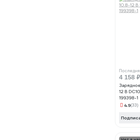
Последня
4 158 
Зарядное
12 В DC1
199398-1
4.9
(33)
Подпис
Нет в на