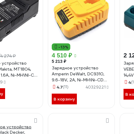
-13%
₽
4 510 ₽
2 1
4 274 ₽
5 213 ₽
 устройство
Заря
Зарядное устройство
akita, MT1804,
VEBE
Amperin DeWalt, DC9310,
 1.6A, Ni-MH\NI-CD
14,4V
9.6-18V, 2A, Ni-MH\Ni-CD
АГ5
49
4
(
090365
4.7
(11)
40329221
ну
В к
В корзину