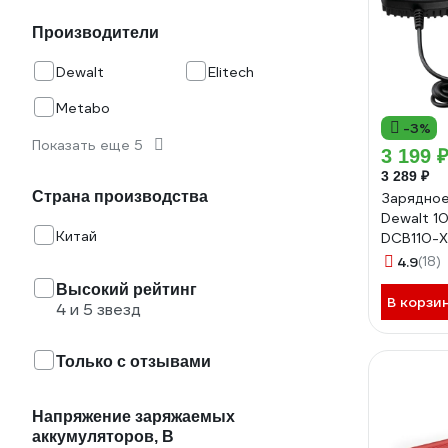
Производители
Dewalt
Elitech
Metabo
-3%
Показать еще 5
3 199 
3 289 ₽
Страна производства
Зарядное
Dewalt 10
Китай
DCB110-X
4.9
(18)
Высокий рейтинг
В корзи
4 и 5 звезд
Только с отзывами
Напряжение заряжаемых
аккумуляторов, В