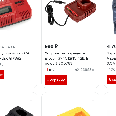
₽
990 ₽
4 7
14 049 ₽
 устройство CA
Устройство зарядное
Заря
 FLEX 417882
Elitech ЗУ 1012(10-12В, E-
VEBE
power) 205783
3.0A
3
АГ5
5
(5)
400
42123953
ну
В к
В корзину