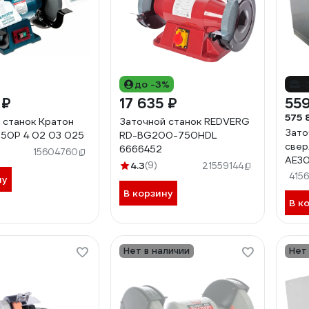
до -3%
-
 ₽
17 635 ₽
559
575 
 станок Кратон
Заточной станок REDVERG
Зато
50P 4 02 03 025
RD-BG200-750HDL
свер
6666452
15604760
AE30
4.3
(9)
21559144
415
ну
В корзину
В к
Нет в наличии
Нет