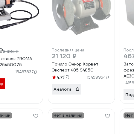
₽
Последняя цена
Посл
3 984 ₽
21 120 ₽
467
 станок PROMA
Точило Энкор Корвет
Зато
 25450075
Эксперт 485 94850
фрез
15467837
AE3
4.7
(17)
15459954
415
ну
Аналоги
Под
личии
Нет в наличии
Нет