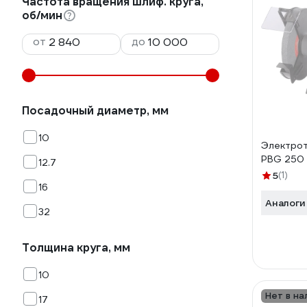
Частота вращения шлиф. круга,
об/мин
от
до
Посадочный диаметр, мм
10
Электро
PBG 250
12.7
5
(1)
16
Аналоги
32
Толщина круга, мм
10
Нет в на
17