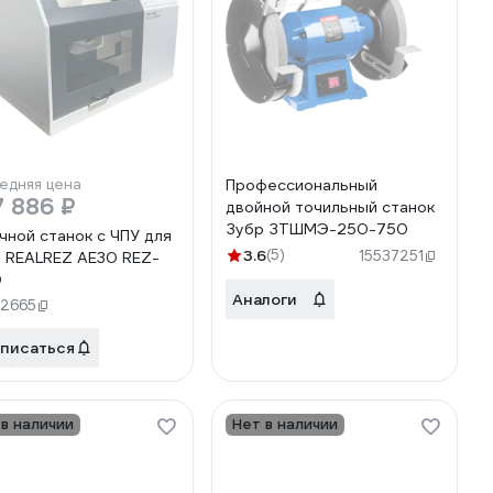
едняя цена
Профессиональный
 886 ₽
двойной точильный станок
Зубр ЗТШМЭ-250-750
чной станок с ЧПУ для
3.6
(5)
15537251
 REALREZ AE30 REZ-
0
Аналоги
62665
писаться
 в наличии
Нет в наличии