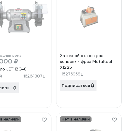
едняя цена
Заточной станок для
 000 ₽
концевых фрез Metaltool
X1225
ло JET IBG-8
15276958
6)
16264807
Подписаться
логи
 в наличии
Нет в наличии