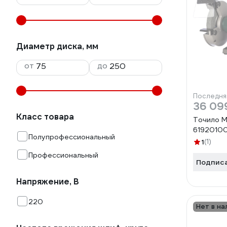
Диаметр диска, мм
от
до
Последня
36 09
Класс товара
Точило 
6192010
Полупрофессиональный
1
(1)
Профессиональный
Подпис
Напряжение, В
220
Нет в на