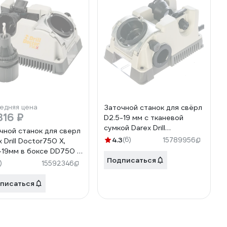
едняя цена
Заточной станок для свёрл
316 ₽
D2.5-19 мм с тканевой
сумкой Darex Drill
чной станок для сверл
Doctor750 X М00015429
4.3
(6)
15789956
 Drill Doctor750 X,
-19мм в боксе DD750 X
Подписаться
0 В, box М00008189
)
15592346
писаться