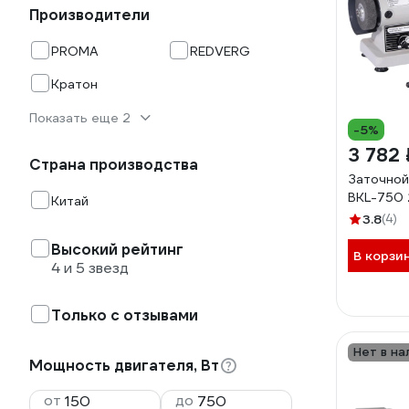
Производители
PROMA
REDVERG
Кратон
Показать еще 2
-5%
3 782 
Страна производства
Заточной
BKL-750
Китай
3.8
(4)
Высокий рейтинг
В корзи
4 и 5 звезд
Только с отзывами
Нет в на
Мощность двигателя, Вт
от
до