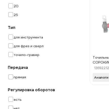
20
25
Тип
для инструмента
для фрез и сверл
точило-гравер
Точильны
СОРОКИН
Передача
1369221
прямая
Аналоги
Регулировка оборотов
есть
нет