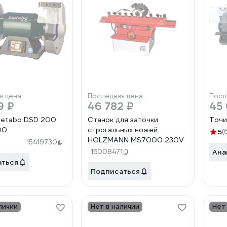
я цена
Последняя цена
Посл
9 ₽
46 782 ₽
45
Metabo DSD 200
Станок для заточки
Точи
00
строгальных ножей
5
(
HOLZMANN MS7000 230V
15419730
16008471
Ана
аться
Подписаться
личии
Нет в наличии
Нет