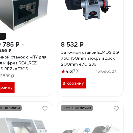
3%
 785 ₽
8 532 ₽
886 ₽
Заточной станок ELMOS BG
чной станок с ЧПУ для
750 150mm+мокрый диск
л и фрез REALREZ
200mm e70 239
S REZ-AE30S
4.5
(79)
16169602
62899
В корзину
орзину
 в наличии
Нет в наличии