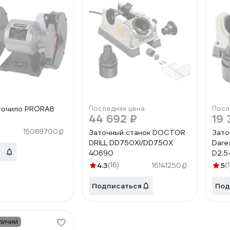
точило PRORAB
Последняя цена
Посл
44 692 ₽
19 
15069700
Заточный станок DOCTOR
Зато
DRILL DD750ХI/DD750Х
Darex
40690
D2.5
I 23
4.3
(16)
5
(1
16141250
Подписаться
Под
личии