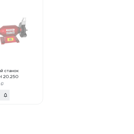
й станок
 20.250
2