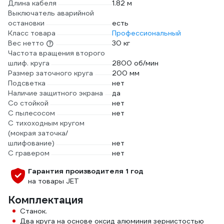
Длина кабеля
1.82 м
Выключатель аварийной
остановки
есть
Класс товара
Профессиональный
Вес нетто
30 кг
Частота вращения второго
шлиф. круга
2800 об/мин
Размер заточного круга
200 мм
Подсветка
нет
Наличие защитного экрана
да
Со стойкой
нет
С пылесосом
нет
С тихоходным кругом
(мокрая заточка/
шлифование)
нет
С гравером
нет
Гарантия производителя 1 год
на товары JET
Комплектация
Станок.
Два круга на основе оксид алюминия зернистостью