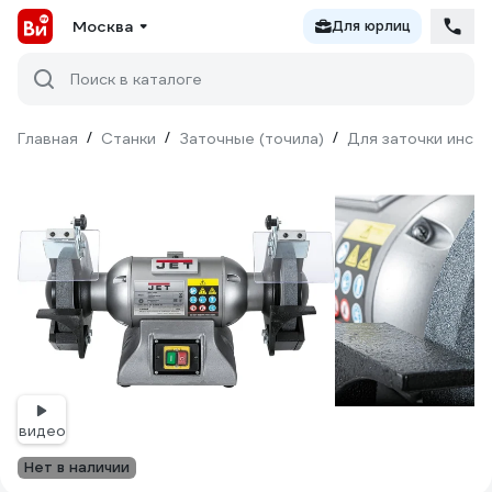
Москва
Для юрлиц
Поиск в каталоге
Главная
/
Станки
/
Заточные (точила)
/
Для заточки инст
видео
Нет в наличии