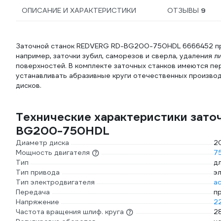
ОПИСАНИЕ И ХАРАКТЕРИСТИКИ
ОТЗЫВЫ
9
Заточной станок REDVERG RD-BG200-750HDL 6666452 пре
например, заточки зубил, саморезов и сверла, удаления 
поверхностей. В комплекте заточных станков имеются п
устанавливать абразивные круги отечественных произво
дисков.
Технические характеристики зато
BG200-750HDL
Диаметр диска
2
Мощность двигателя
7
Тип
д
Тип привода
э
Тип электродвигателя
а
Передача
п
Напряжение
2
Частота вращения шлиф. круга
2