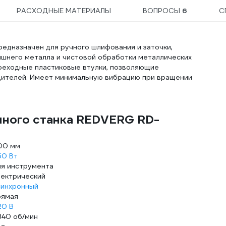
РАСХОДНЫЕ МАТЕРИАЛЫ
ВОПРОСЫ
6
С
дназначен для ручного шлифования и заточки,
лишнего металла и чистовой обработки металлических
ереходные пластиковые втулки, позволяющие
дителей. Имеет минимальную вибрацию при вращении
чного станка REDVERG RD-
00 мм
50 Вт
ля инструмента
лектрический
синхронный
рямая
20 В
840 об/мин