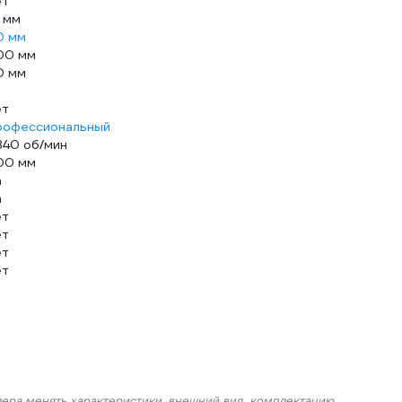
ет
 мм
0 мм
00 мм
0 мм
ет
рофессиональный
840 об/мин
00 мм
а
а
ет
ет
ет
ет
лера менять характеристики, внешний вид, комплектацию