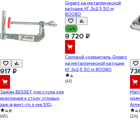
-4%
9 720 ₽
Силовой удлинитель Gigant
на металлической катушке
КГ 3x2,5 50 м 80080
917 ₽
73
4
(41)
Зажим BESSEY для стола,для
Маг
крепления к столу угловых
пря
заж-в,винт-го з-ма S10,
Arne
4.8
корпус. стр-ны BE-TK6
4.
(45)
(24)