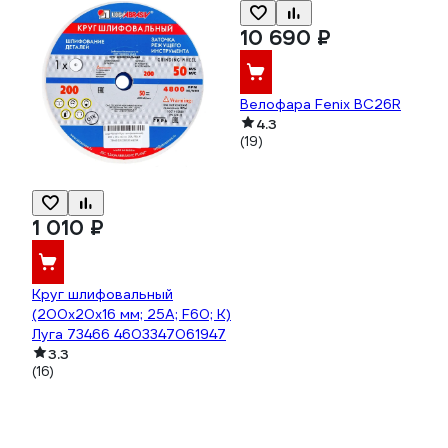
10 690 ₽
Велофара Fenix BC26R
4.3
(19)
1 010 ₽
Круг шлифовальный
(200х20х16 мм; 25А; F60; K)
Луга 73466 4603347061947
3.3
(16)