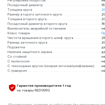
Регулировка оборотов
н
Посадочный диаметр
16
Толщина круга
2
Размер второго заточного круга
2
Толщина второго круга
2
Посадочный диаметр второго круга
16
Выключатель аварийной остановки
н
Класс товара
П
Частота вращения второго шлиф. круга
2
Размер заточного круга
2
Подсветка
д
Наличие защитного экрана
д
Со стойкой
н
С пылесосом
н
С тихоходным кругом (мокрая заточка/шлифование)
н
С гравером
н
Гарантия производителя 1 год
на товары REDVERG
*Производитель оставляет за собой право без уведомления ди