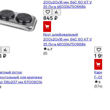
845 ₽
Круг шлифовальный
200x20x16 мм, 64С 60 K7 V
35 Луга 4603347506684
4.7
(6)
6 ₽
1 990
нитный лоток
Карманн
моугольный для крепежа
F-05 79
zi 136x237 мм R7006014
5
(574)
8