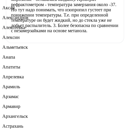
рефрактометром - температура замерзания около -37.
Аксай
Но тут надо понимать, что изопропил густеет при
понижении температуры. Т.е. при определенной
Александров
температуре он будет жидкий, но до стекла уже не
добьет распылитель. 3. Более безопасна по сравнении
Алексеевка
с незамерзайками на основе метанола.
Алексин
Альметьевск
Анапа
Апатиты
Апрелевка
Арамиль
Арзамас
Армавир
Архангельск
Астрахань