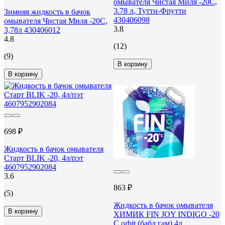
омывателя Чистая Миля -20C,
3.78 л, Тутти-Фрутти
Зимняя жидкость в бачок
430406098
омывателя Чистая Миля -20C,
3.8
3,78л 430406012
4.8
(12)
(9)
В корзину
В корзину
698 ₽
Жидкость в бачок омывателя
Старт BLIK -20, 4л/пэт
4607952902084
3.6
863 ₽
(5)
Жидкость в бачок омывателя
В корзину
ХИМИК FIN JOY INDIGO -20
С orbit (бабл гам) 4л