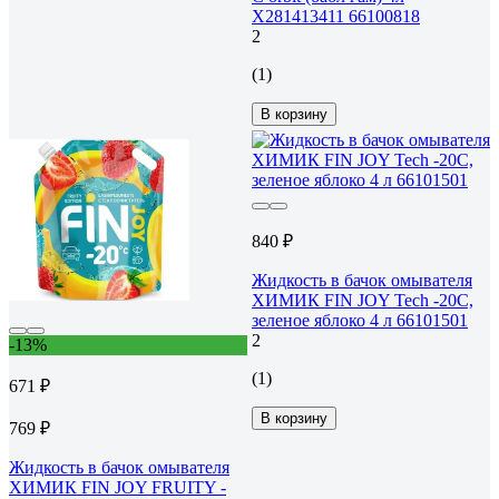
X281413411 66100818
2
(1)
В корзину
840 ₽
Жидкость в бачок омывателя
ХИМИК FIN JOY Tech -20С,
зеленое яблоко 4 л 66101501
2
-13%
(1)
671 ₽
В корзину
769 ₽
Жидкость в бачок омывателя
ХИМИК FIN JOY FRUITY -