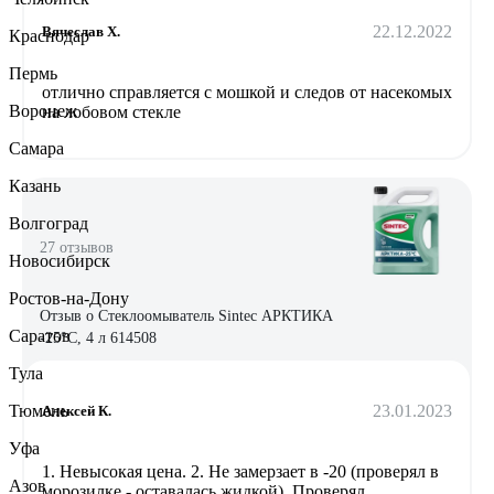
22.12.2022
Вячеслав Х.
Краснодар
Пермь
отлично справляется с мошкой и следов от насекомых
Воронеж
на лобовом стекле
Самара
Казань
Волгоград
27 отзывов
Новосибирск
Ростов-на-Дону
Отзыв о Стеклоомыватель Sintec АРКТИКА
Саратов
-25°С, 4 л 614508
Тула
23.01.2023
Тюмень
Алексей К.
Уфа
1. Невысокая цена. 2. Не замерзает в -20 (проверял в
Азов
морозилке - оставалась жидкой). Проверял