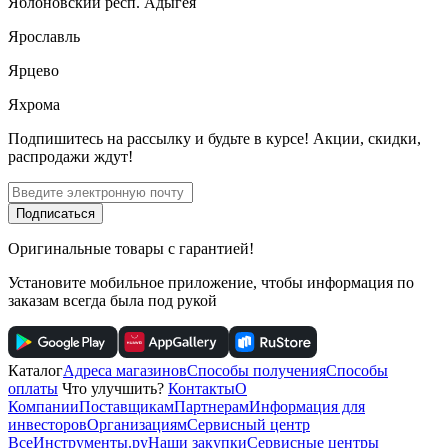
Яблоновский респ. Адыгея
Ярославль
Ярцево
Яхрома
Подпишитесь
на рассылку
и будьте в курсе! Акции, скидки,
распродажи ждут!
Подписаться
Оригинальные товары с гарантией!
Установите мобильное приложение, чтобы информация по
заказам всегда была под рукой
Каталог
Адреса магазинов
Способы получения
Способы
оплаты
Что улучшить?
Контакты
О
Компании
Поставщикам
Партнерам
Информация для
инвесторов
Организациям
Сервисный центр
ВсеИнструменты.ру
Наши закупки
Сервисные центры