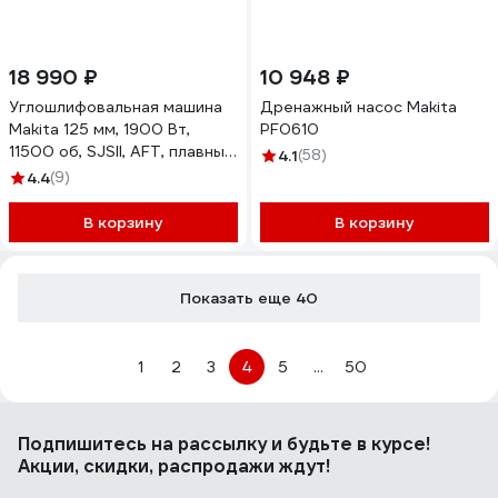
18 990 ₽
10 948 ₽
Углошлифовальная машина
Дренажный насос Makita
Makita 125 мм, 1900 Вт,
PF0610
11500 об, SJSII, AFT, плавный
4.1
(58)
пуск, поддержание
4.4
(9)
оборотов под нагрузкой
GA5092X01
В корзину
В корзину
Показать еще 40
1
2
3
4
5
...
50
Подпишитесь
на рассылку
и будьте в курсе!
Акции, скидки, распродажи ждут!