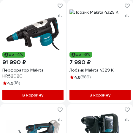
до -4%
до -6%
91 990 ₽
7 990 ₽
Перфоратор Makita
Лобзик Makita 4329 K
HR5202C
4.8
(689)
4.9
(18)
В корзину
В корзину