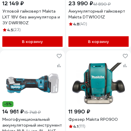
12 149 ₽
23 990 ₽
41 890 ₽
Угловой гайковерт Makita
Аккумуляторный гайковерт
LXT 18V без аккумулятора и
Makita DTW1001Z
ЗУ DWR180Z
4.8
(40)
4.5
(23)
В корзину
В корзину
-5%
14 961 ₽
11 990 ₽
15 748 ₽
Многофункциональный
Фрезер Makita RP0900
аккумуляторный инструмент
4.1
(111)