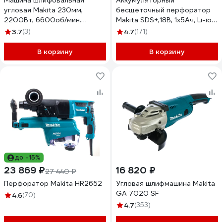
Машина шлифовальная
Аккумуляторный
угловая Makita 230мм,
бесщеточный перфоратор
2200Вт, 6600об/мин.
Makita SDS+,18В, 1x5Ач, Li-ion
M0921B
DHR242RT
3.7
(3)
4.7
(171)
В корзину
В корзину
до -15%
23 869 ₽
16 820 ₽
27 440 ₽
Перфоратор Makita HR2652
Угловая шлифмашина Makita
GA 7020 SF
4.6
(70)
4.7
(353)