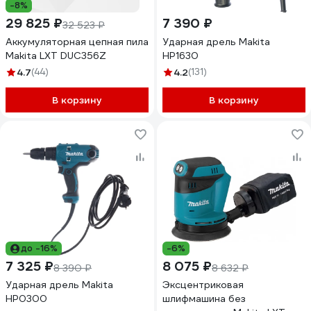
-8%
29 825 ₽
7 390 ₽
32 523 ₽
Аккумуляторная цепная пила
Ударная дрель Makita
Makita LXT DUC356Z
HP1630
4.7
(44)
4.2
(131)
В корзину
В корзину
до -16%
-6%
7 325 ₽
8 075 ₽
8 390 ₽
8 632 ₽
Ударная дрель Makita
Эксцентриковая
HP0300
шлифмашина без