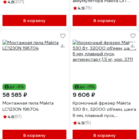
аккумулятора Makita LXT
4.8
(201)
DBO180Z
4.9
(75)
В корзину
В корзину
до -5%
до -11%
58 585 ₽
9 606 ₽
Монтажная пила Makita
Кромочный фрезер Makita
LC1230N 196704
530 Вт, 32000 об\мин, цанга
6 мм, плавный пуск,
4.6
(67)
антирестарт,1.5 кг, кор. 3711
4.9
(15)
В корзину
В корзину