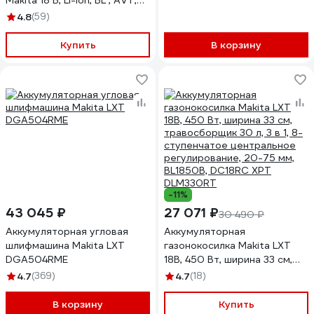
Makita 18 В, Li-ion, BL , AVT,
XPT, STARLOCK, кор, б\акк и
4.8
(59)
з\у DTM52Z
Купить
В корзину
-11%
43 045 ₽
27 071 ₽
30 490 ₽
Аккумуляторная угловая
Аккумуляторная
шлифмашина Makita LXT
газонокосилка Makita LXT
DGA504RME
18В, 450 Вт, ширина 33 см,
травосборщик 30 л, 3 в 1, 8-
4.7
(369)
4.7
(18)
ступенчатое центральное
регулирование, 20-75 мм,
В корзину
Купить