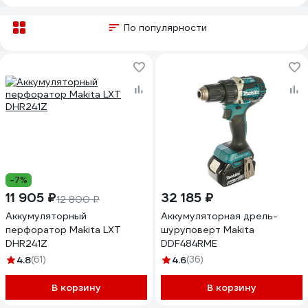
По популярности
-7%
11 905 ₽
32 185 ₽
12 800 ₽
Аккумуляторный
Аккумуляторная дрель-
перфоратор Makita LXT
шуруповерт Makita
DHR241Z
DDF484RME
4.8
(61)
4.6
(36)
В корзину
В корзину