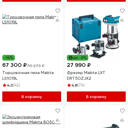
-14%
до -5%
67 300 ₽
27 990 ₽
78 273 ₽
Торцовочная пила Makita
Фрезер Makita LXT
LS1019L
DRT50ZJX2
4.3
(42)
4.8
(74)
В корзину
В корзину