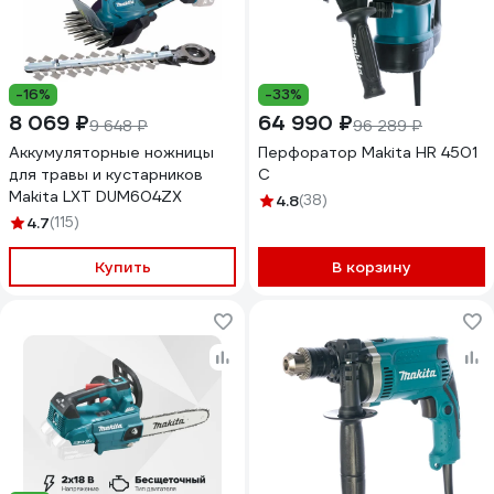
-16%
-33%
8 069 ₽
64 990 ₽
9 648 ₽
96 289 ₽
Аккумуляторные ножницы
Перфоратор Makita HR 4501
для травы и кустарников
C
Makita LXT DUM604ZX
4.8
(38)
4.7
(115)
Купить
В корзину