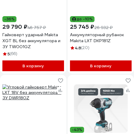
-36%
до -10%
29 790 ₽
25 745 ₽
46 757 ₽
26 932 ₽
Гайковерт ударный Makita
Аккумуляторный рубанок
XGT BL без аккумулятора и
Makita LXT DKP181Z
ЗУ TW001GZ
4.8
(20)
5
(66)
В корзину
В корзину
-43%