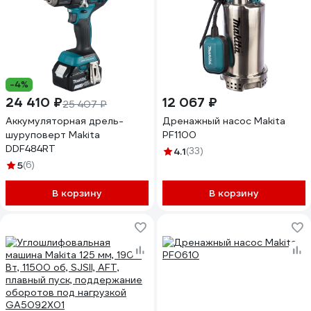
-4%
24 410 ₽
12 067 ₽
25 407 ₽
Аккумуляторная дрель-
Дренажный насос Makita
шуруповерт Makita
PF1100
DDF484RT
4.1
(33)
5
(6)
В корзину
В корзину