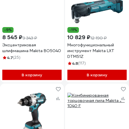
-9%
-11%
8 545 ₽
10 829 ₽
9 343 ₽
12 190 ₽
Эксцентриковая
Многофункциональный
шлифмашина Makita BO5040
инструмент Makita LXT
DTM51Z
4.7
(25)
4.8
(117)
В корзину
В корзину