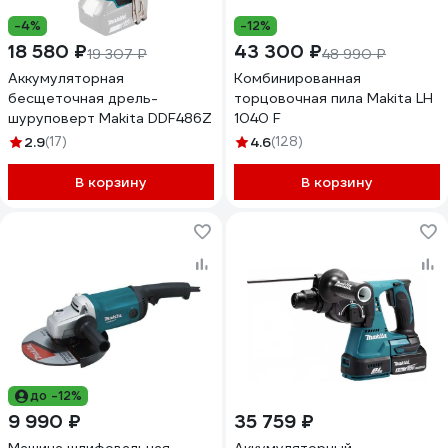
-4%
-12%
18 580 ₽
43 300 ₽
19 307 ₽
48 990 ₽
Аккумуляторная
Комбинированная
бесщеточная дрель-
торцовочная пила Makita LH
шуруповерт Makita DDF486Z
1040 F
2.9
(17)
4.6
(128)
В корзину
В корзину
до -12%
9 990 ₽
35 759 ₽