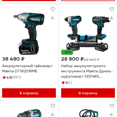
BL1850B, DC18RC XPT
DLM330RT
-32%
38 490 ₽
28 900 ₽
42 449 ₽
Аккумуляторный гайковерт
Набор аккумуляторного
Makita DTW251RME
инструмента Makita Дрель-
шуруповерт DDF485,
4.8
(490)
ударный шуруповерт
5
(2)
DTD157, ЗУ, 2х3ач АКБ
KIT031
В корзину
В корзину