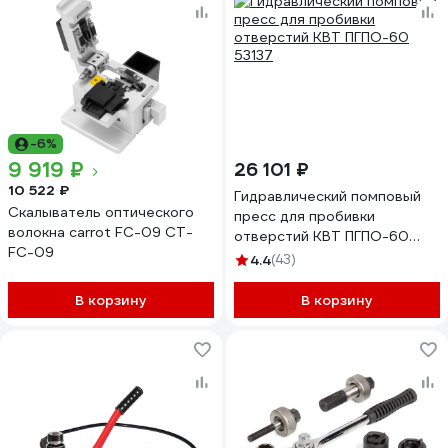
-6%
9 919 ₽
26 101 ₽
10 522 ₽
Гидравлический помповый
Скалыватель оптического
пресс для пробивки
волокна carrot FC-09 CТ-
отверстий КВТ ПГПО-60
FC-09
53137
4.4
(43)
В корзину
В корзину