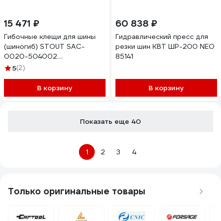
15 471 ₽
60 838 ₽
Гибочные клещи для шины
Гидравлический пресс для
(шиногиб) STOUT SAC-
резки шин КВТ ШР-200 NEO
0020-504002
85141
RAN30D13UIA40S
5
(2)
В корзину
В корзину
Показать еще 40
1
2
3
4
Только оригинальные товары