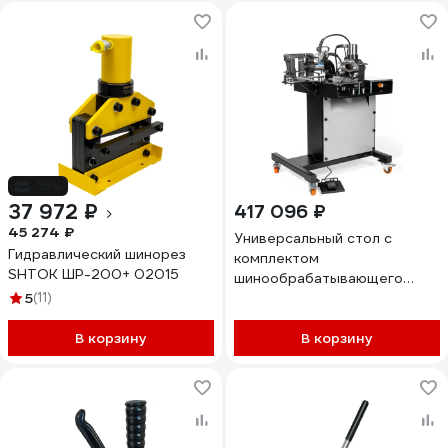
-16%
37 972 ₽
417 096 ₽
45 274 ₽
Универсальный стол с
Гидравлический шинорез
комплектом
SHTOK ШР-200+ 02015
шинообрабатывающего
5
(11)
оборудования СШО-150
NEO КВТ 85683
В корзину
В корзину