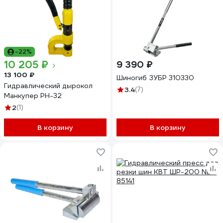
-22%
10 205 ₽
9 390 ₽
13 100 ₽
Шиногиб ЗУБР 310330
Гидравлический дырокол
3.4
(7)
Манкупер PH-32
2
(1)
В корзину
В корзину