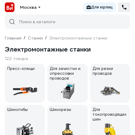
Москва
Для юрлиц
Поиск в каталоге
Главная
/
Станки
/
Электромонтажные станки
Электромонтажные станки
122 товара
Пресс-клещи
Для зачистки и
Для резки
опрессовки
проводов
проводов
Шиногибы
Шинорезы
Для
токопроводящих
шин