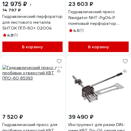
12 975 ₽
23 603 ₽
14 797 ₽
Гидравлический пресс
Гидравлический перфоратор
Navigator NHT-Pg04-P
для листового металла
помповый перфоратор
SHTOK ПГЛ-60+ 02004
82609
4.5
(6)
4.8
(6)
В корзину
В корзину
7 520 ₽
39 490 ₽
Гидравлический пресс для
Инструмент для резки DIN-
пробивки отверстий КВТ
реек КВТ Др-04 серия neo