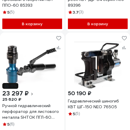
ППО-60 85393
89396
5
(5)
3.7
(3)
В корзину
В корзину
-9%
23 297 ₽
50 190 ₽
25 620 ₽
Гидравлический шиногиб
Ручной гидравлический
КВТ ШГ-150 NEO 76505
перфоратор для листового
5
(5)
металла SHTOK ПГЛ-60
01102
5
(6)