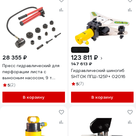
-16%
123 811 ₽
28 355 ₽
147 613 ₽
Пресс гидравлический для
Гидравлический шиногиб
перфорации листа с
SHTOK ПГШ-125Р+ 02016
выносным насосом, 9 т
Harrison HRH-KP02011060
5
(7)
5
(2)
В корзину
В корзину