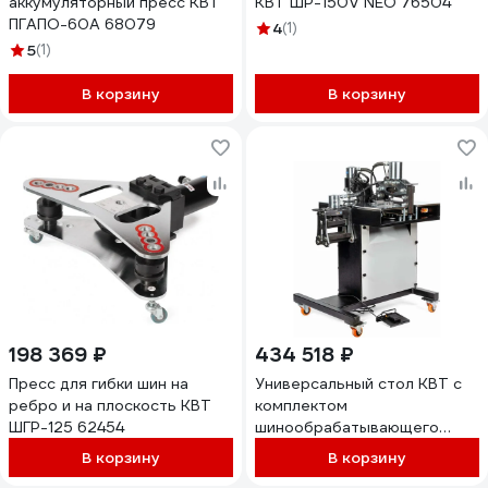
аккумуляторный пресс КВТ
КВТ ШР-150V NEO 76504
ПГАПО-60А 68079
4
(1)
5
(1)
В корзину
В корзину
198 369 ₽
434 518 ₽
Пресс для гибки шин на
Универсальный стол КВТ с
ребро и на плоскость КВТ
комплектом
ШГР-125 62454
шинообрабатывающего
оборудования СШО-200
В корзину
В корзину
NEO 85684