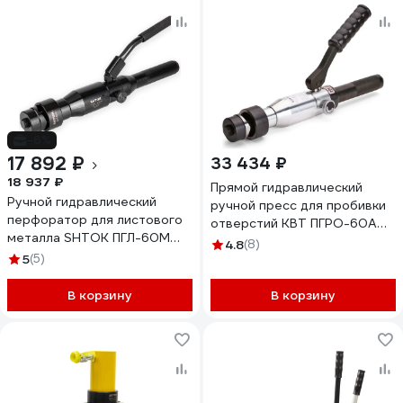
-6%
17 892 ₽
33 434 ₽
18 937 ₽
Прямой гидравлический
Ручной гидравлический
ручной пресс для пробивки
перфоратор для листового
отверстий КВТ ПГРО-60А
металла SHTOK ПГЛ-60М
66534
4.8
(8)
01104
5
(5)
В корзину
В корзину