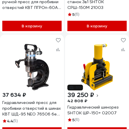
ручной пресс для пробивки
станок 3в1 SHTOK
отверстий КВТ ПГРОп-60А
СРШ-150M 21003
66536
5
(6)
В корзину
В корзину
-8%
39 250 ₽
37 634 ₽
42 808 ₽
Гидравлический пресс для
Гидравлический шинорез
пробивки отверстий в шинах
SHTOK ШР-150+ 02007
КВТ ШД-95 NEO 76506 без
матриц
5
(6)
4.4
(5)