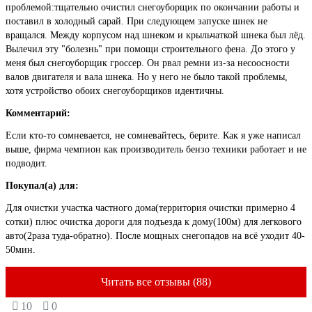
проблемой:тщательно очистил снегоуборщик по окончании работы и
поставил в холодный сарай. При следующем запуске шнек не
вращался. Между корпусом над шнеком и крыльчаткой шнека был лёд.
Вылечил эту "болезнь" при помощи строительного фена. До этого у
меня был снегоуборщик гроссер. Он рвал ремни из-за несоосности
валов двигателя и вала шнека. Но у него не было такой проблемы,
хотя устройство обоих снегоуборщиков идентичны.
Комментарий:
Если кто-то сомневается, не сомневайтесь, берите. Как я уже написал
выше, фирма чемпион как производитель бензо техники работает и не
подводит.
Покупал(а) для:
Для очистки участка частного дома(территория очистки примерно 4
сотки) плюс очистка дороги для подъезда к дому(100м) для легкового
авто(2раза туда-обратно). После мощных снегопадов на всё уходит 40-
50мин.
Читать все отзывы (88)
10
0