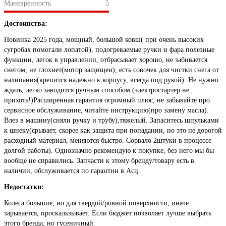
Маневренность
5
Достоинства:
Новинка 2025 года, мощный, большой ковш( при очень высоких
сугробах помогали лопатой), подогреваемые ручки и фара полезные
функции, легок в управлении, отбрасывает хорошо, не забивается
снегом, не глохнет(мотор защищен), есть совочек для чистки снега от
налипания(крепится надежно к корпусу, всегда под рукой). Не нужно
ждать, легко заводится ручным способом (электростартер не
прихоть!)Расширенная гарантия огромный плюс, не забывайте про
сервисное обслуживание, читайте инструкцию(про замену масла).
Влез в машину(сняли ручку и трубу),тяжелый. Запаситесь шпульками
к шнеку(срывает, скорее как защита при попадании, но это не дорогой
расходный материал, меняются быстро. Сорвало 2штуки в процессе
долгой работы). Однозначно рекомендую к покупке, без него мы бы
вообще не справились. Запчасти к этому бренду/товару есть в
наличии, обслуживается по гарантии в Асц.
Недостатки:
Колеса большие, но для твердой/ровной поверхности, иначе
зарывается, проскальзывает. Если бюджет позволяет лучше выбрать
этого бренда, но гусеничный.