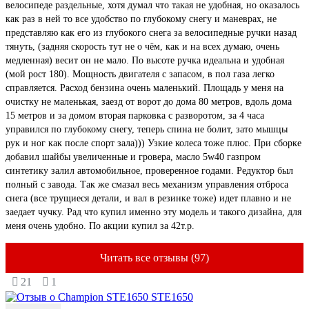
велосипеде раздельные, хотя думал что такая не удобная, но оказалось
как раз в ней то все удобство по глубокому снегу и маневрах, не
представляю как его из глубокого снега за велосипедные ручки назад
тянуть, (задняя скорость тут не о чём, как и на всех думаю, очень
медленная) весит он не мало. По высоте ручка идеальна и удобная
(мой рост 180). Мощность двигателя с запасом, в пол газа легко
справляется. Расход бензина очень маленький. Площадь у меня на
очистку не маленькая, заезд от ворот до дома 80 метров, вдоль дома
15 метров и за домом вторая парковка с разворотом, за 4 часа
управился по глубокому снегу, теперь спина не болит, зато мышцы
рук и ног как после спорт зала))) Узкие колеса тоже плюс. При сборке
добавил шайбы увеличенные и гровера, масло 5w40 газпром
синтетику залил автомобильное, проверенное годами. Редуктор был
полный с завода. Так же смазал весь механизм управления отброса
снега (все трущиеся детали, и вал в резинке тоже) идет плавно и не
заедает чучку. Рад что купил именно эту модель и такого дизайна, для
меня очень удобно. По акции купил за 42т.р.
Читать все отзывы (97)
21
1