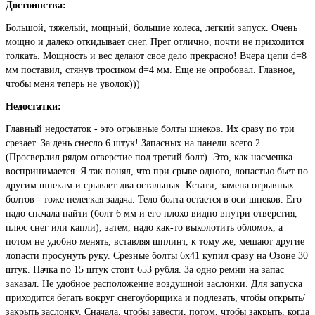
Достоинства:
Большой, тяжелый, мощный, большие колеса, легкий запуск. Очень
мощно и далеко откидывает снег. Прет отлично, почти не приходится
толкать. Мощность и вес делают свое дело прекрасно! Вчера цепи d=8
мм поставил, стянув тросиком d=4 мм. Еще не опробовал. Главное,
чтобы меня теперь не уволок)))
Недостатки:
Главный недостаток - это отрывные болты шнеков. Их сразу по три
срезает. За день снесло 6 штук! Запасных на панели всего 2.
(Просверлил рядом отверстие под третий болт). Это, как насмешка
воспринимается. Я так понял, что при срыве одного, лопастью бьет по
другим шнекам и срывает два остальных. Кстати, замена отрывных
болтов - тоже нелегкая задача. Тело болта остается в оси шнеков. Его
надо сначала найти (болт 6 мм и его плохо видно внутри отверстия,
плюс снег или капли), затем, надо как-то выколотить обломок, а
потом не удобно менять, вставляя шплинт, к тому же, мешают другие
лопасти просунуть руку. Срезные болты 6х41 купил сразу на Озоне 30
штук. Пачка по 15 штук стоит 653 рубля. За одно ремни на запас
заказал. Не удобное расположение воздушной заслонки. Для запуска
приходится бегать вокруг снегоуборщика и подлезать, чтобы открыть/
закрыть заслонку. Сначала, чтобы завести, потом, чтобы закрыть, когда