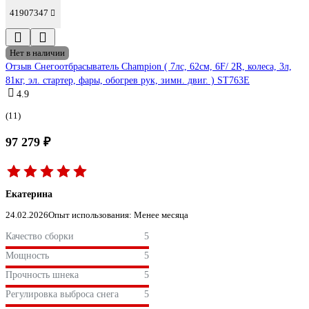
41907347
Нет в наличии
Отзыв Снегоотбрасыватель Champion ( 7лс, 62см, 6F/ 2R, колеса, 3л,
81кг, эл. стартер, фары, обогрев рук, зимн. двиг. ) ST763E
4.9
(11)
97 279 ₽
Екатерина
24.02.2026
Опыт использования: Менее месяца
Качество сборки
5
Мощность
5
Прочность шнека
5
Регулировка выброса снега
5