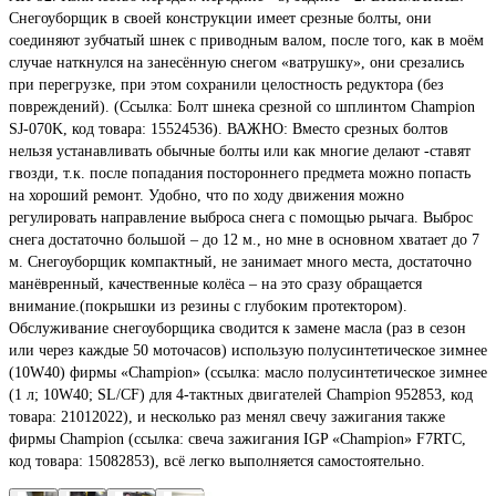
Снегоуборщик в своей конструкции имеет срезные болты, они
соединяют зубчатый шнек с приводным валом, после того, как в моём
случае наткнулся на занесённую снегом «ватрушку», они срезались
при перегрузке, при этом сохранили целостность редуктора (без
повреждений). (Ссылка: Болт шнека срезной со шплинтом Champion
SJ-070K, код товара: 15524536). ВАЖНО: Вместо срезных болтов
нельзя устанавливать обычные болты или как многие делают -ставят
гвозди, т.к. после попадания постороннего предмета можно попасть
на хороший ремонт. Удобно, что по ходу движения можно
регулировать направление выброса снега с помощью рычага. Выброс
снега достаточно большой – до 12 м., но мне в основном хватает до 7
м. Снегоуборщик компактный, не занимает много места, достаточно
манёвренный, качественные колёса – на это сразу обращается
внимание.(покрышки из резины с глубоким протектором).
Обслуживание снегоуборщика сводится к замене масла (раз в сезон
или через каждые 50 моточасов) использую полусинтетическое зимнее
(10W40) фирмы «Champion» (ссылка: масло полусинтетическое зимнее
(1 л; 10W40; SL/CF) для 4-тактных двигателей Champion 952853, код
товара: 21012022), и несколько раз менял свечу зажигания также
фирмы Champion (ссылка: свеча зажигания IGP «Champion» F7RTC,
код товара: 15082853), всё легко выполняется самостоятельно.