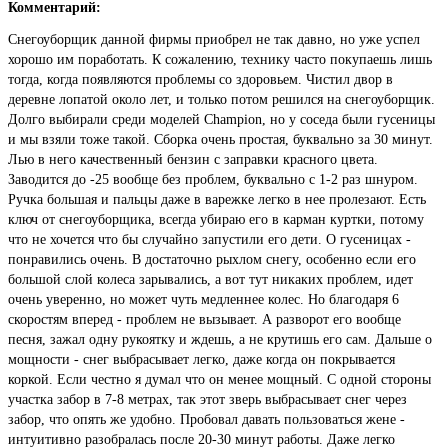
Комментарий:
Снегоуборщик данной фирмы приобрел не так давно, но уже успел
хорошо им поработать. К сожалению, технику часто покупаешь лишь
тогда, когда появляются проблемы со здоровьем. Чистил двор в
деревне лопатой около лет, и только потом решился на снегоуборщик.
Долго выбирали среди моделей Champion, но у соседа были гусеницы
и мы взяли тоже такой. Сборка очень простая, буквально за 30 минут.
Лью в него качественный бензин с заправки красного цвета.
Заводится до -25 вообще без проблем, буквально с 1-2 раз шнуром.
Ручка большая и пальцы даже в варежке легко в нее пролезают. Есть
ключ от снегоуборщика, всегда убираю его в карман куртки, потому
что не хочется что бы случайно запустили его дети. О гусеницах -
понравились очень. В достаточно рыхлом снегу, особенно если его
большой слой колеса зарывались, а вот тут никаких проблем, идет
очень уверенно, но может чуть медленнее колес. Но благодаря 6
скоростям вперед - проблем не вызывает. А разворот его вообще
песня, зажал одну рукоятку и ждешь, а не крутишь его сам. Дальше о
мощности - снег выбрасывает легко, даже когда он покрывается
коркой. Если честно я думал что он менее мощный. С одной стороны
участка забор в 7-8 метрах, так этот зверь выбрасывает снег через
забор, что опять же удобно. Пробовал давать пользоваться жене -
интуитивно разобралась после 20-30 минут работы. Даже легко