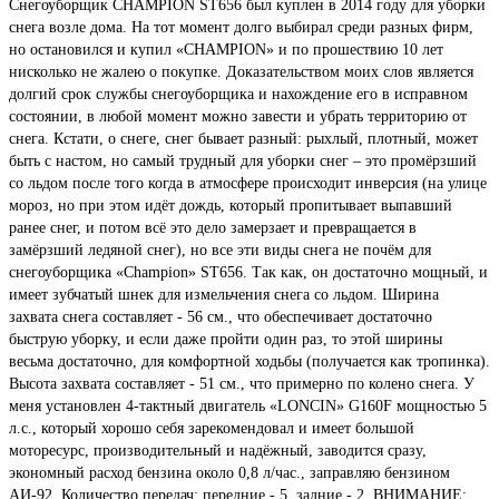
Снегоуборщик CHAMPION ST656 был куплен в 2014 году для уборки
снега возле дома. На тот момент долго выбирал среди разных фирм,
но остановился и купил «CHAMPION» и по прошествию 10 лет
нисколько не жалею о покупке. Доказательством моих слов является
долгий срок службы снегоуборщика и нахождение его в исправном
состоянии, в любой момент можно завести и убрать территорию от
снега. Кстати, о снеге, снег бывает разный: рыхлый, плотный, может
быть с настом, но самый трудный для уборки снег – это промёрзший
со льдом после того когда в атмосфере происходит инверсия (на улице
мороз, но при этом идёт дождь, который пропитывает выпавший
ранее снег, и потом всё это дело замерзает и превращается в
замёрзший ледяной снег), но все эти виды снега не почём для
снегоуборщика «Champion» ST656. Так как, он достаточно мощный, и
имеет зубчатый шнек для измельчения снега со льдом. Ширина
захвата снега составляет - 56 см., что обеспечивает достаточно
быструю уборку, и если даже пройти один раз, то этой ширины
весьма достаточно, для комфортной ходьбы (получается как тропинка).
Высота захвата составляет - 51 см., что примерно по колено снега. У
меня установлен 4-тактный двигатель «LONCIN» G160F мощностью 5
л.с., который хорошо себя зарекомендовал и имеет большой
моторесурс, производительный и надёжный, заводится сразу,
экономный расход бензина около 0,8 л/час., заправляю бензином
АИ-92. Количество передач: передние - 5, задние - 2. ВНИМАНИЕ: