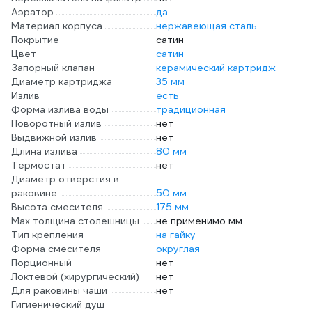
Аэратор
да
Материал корпуса
нержавеющая сталь
Покрытие
сатин
Цвет
сатин
Запорный клапан
керамический картридж
Диаметр картриджа
35 мм
Излив
есть
Форма излива воды
традиционная
Поворотный излив
нет
Выдвижной излив
нет
Длина излива
80 мм
Термостат
нет
Диаметр отверстия в
раковине
50 мм
Высота смесителя
175 мм
Мах толщина столешницы
не применимо мм
Тип крепления
на гайку
Форма смесителя
округлая
Порционный
нет
Локтевой (хирургический)
нет
Для раковины чаши
нет
Гигиенический душ