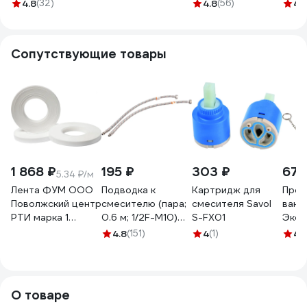
нержавеющая
нержавеющая
нер
4.8
(32)
4.8
(56)
4.
сталь 107010 1/10
сталь SUS304
стал
107010-ANT
сатин A51101
Сопутствующие товары
1 868 ₽
195 ₽
303 ₽
67 
5.34 ₽/м
Лента ФУМ ООО
Подводка к
Картридж для
Проб
Поволжский центр
смесителю (пара;
смесителя Savol
ванн
РТИ марка 1
0.6 м; 1/2F-M10)
S-FX01
Экон
0,1x20 ТУ 6-05-
VRT 521795
4.8
(151)
4
(1)
4
(
1388-86
4680687030185
О товаре