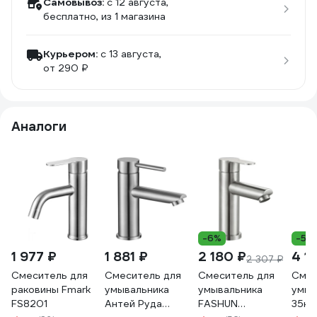
Самовывоз:
c 12 августа,
бесплатно
, из 1 магазина
Курьером:
c 13 августа,
от 290 ₽
Аналоги
-6%
-5%
1 977 ₽
1 881 ₽
2 180 ₽
4 1
2 307 ₽
Смеситель для
Смеситель для
Смеситель для
Смес
раковины Fmark
умывальника
умывальника
умыв
FS8201
Антей Руда
FASHUN
35к 