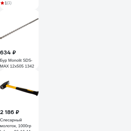
(d12-13) для
1
(1)
отверстий (арт.
11137) сталь (уп. 1
шт) 11137-023
634 ₽
Бур Monolit SDS-
MAX 12x505 1342
2 186 ₽
Слесарный
молоток, 1000гр