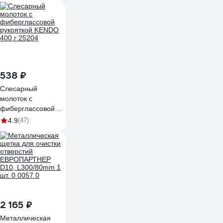
538 ₽
Слесарный
молоток с
фиберглассовой
рукояткой KENDO
4.9
(47)
400 г 25204
2 165 ₽
Металлическая