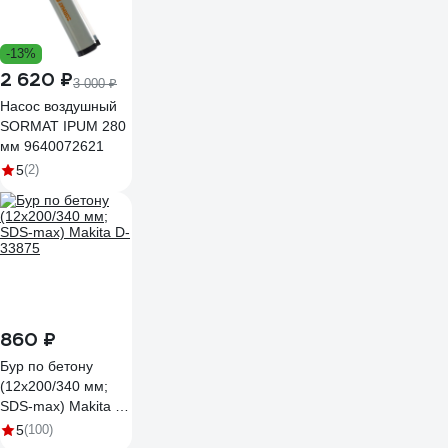
-13%
2 620 ₽
3 000 ₽
Насос воздушный
SORMAT IPUM 280
мм 9640072621
5
(2)
860 ₽
Бур по бетону
(12х200/340 мм;
SDS-max) Makita D-
33875
5
(100)