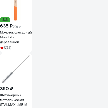
-21%
635 ₽
799 ₽
Молоток слесарный
Mundial с
деревянной
рукояткой, 200 гр
5
(13)
0377.020-9
350 ₽
Щетка-ершик
металлическая
STALMAX LMB M10