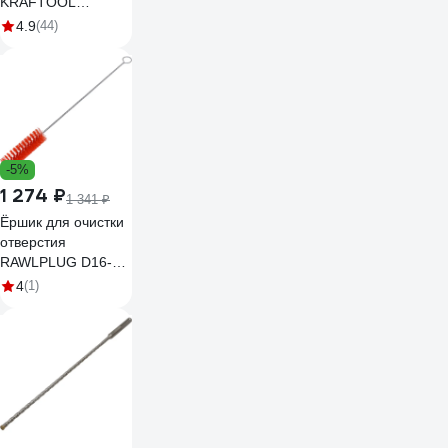
KRAFTOOL
AutoKraft 500г
4.9
(44)
20070-05
-5%
1 274 ₽
1 341 ₽
Ёршик для очистки
отверстия
RAWLPLUG D16-
20мм R-BRUSH-
4
(1)
M16/28