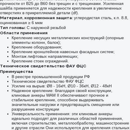
прочности от В25 до В60 без трещин и с трещинами. Усиленная
шайба применяется для надежности крепления в увеличенных
отверстиях в прикрепляемой детали (df).
Материал, коррозионная защита:
углеродистая сталь, к.п. 8.8,
оцинкованная ≥ 6 мкм
Тип головы:
C наружной резьбой
Области применения
Крепление несущих металлических конструкций (опорные
элементы колонн, балок);
Крепление оборудования;
Крепление кронштейнов навесных фасадных систем;
Монтаж лифтовых направляющих;
Крепление стоек ограждений.
Техническое свидетельство ФАУ ФЦС
Преимущества
В реестре промышленной продукции РФ
Техническое свидетельство ФАУ ФЦС
Усилие на вырыв: Ø8 - 16кН, Ø10 - 36кН, Ø12 - 48кН
Надежное крепление: благодаря своей конструкции,
клиновые анкеры WAM II обеспечивают прочное и
стабильное крепление, способное выдерживать
значительные нагрузки и предотвращать смещение или
разрушение конструкции
Универсальность применения: эти клиновые анкеры
идеально подходят для различных областей применения,
включая строительство, металлообработку, машиностроение
и другие отрасли Они используются для крепления стальных