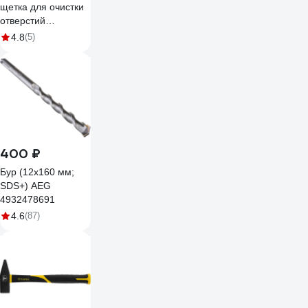
щетка для очистки
отверстий
ЕВРОПАРТНЕР
4.8
(5)
D10, L300/80mm 1
шт. 0 0057 0
400 ₽
Бур (12x160 мм;
SDS+) AEG
4932478691
4.6
(87)