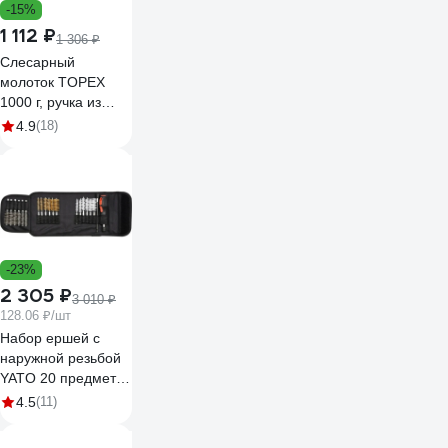
-15%
1 112 ₽
1 306 ₽
Слесарный
молоток TOPEX
1000 г, ручка из
стекловолокна
4.9
(18)
02A840
-23%
2 305 ₽
3 010 ₽
128.06 ₽/шт
Набор ершей с
наружной резьбой
YATO 20 предметов
в сумке YT-08195
4.5
(11)
369708195 092 1