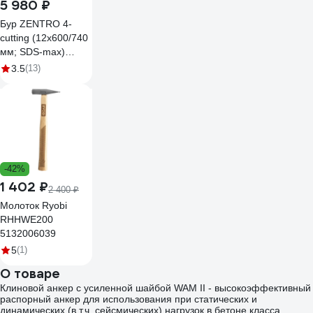
5 980 ₽
Бур ZENTRO 4-
cutting (12x600/740
мм; SDS-max)
D.BOR 3902
3.5
(13)
-42%
1 402 ₽
2 400 ₽
Молоток Ryobi
RHHWE200
5132006039
5
(1)
О товаре
Клиновой анкер с усиленной шайбой WAM II - высокоэффективный
распорный анкер для использования при статических и
динамических (в т.ч. сейсмических) нагрузок в бетоне класса