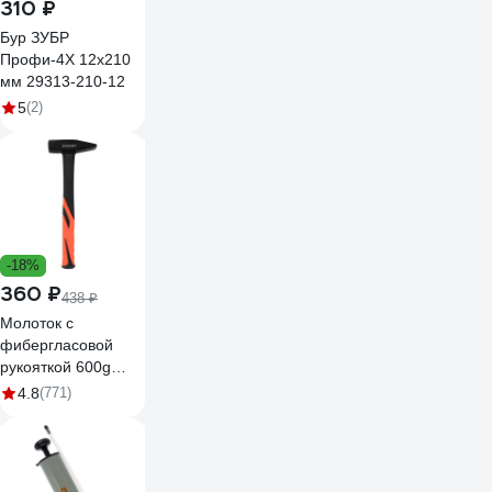
310 ₽
Бур ЗУБР
Профи-4Х 12x210
мм 29313-210-12
5
(2)
-18%
360 ₽
438 ₽
Молоток с
фибергласовой
рукояткой 600g
Gigant HHT600-1
4.8
(771)