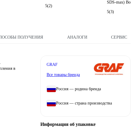
SDS-max) Bos
5
(2)
5
(3)
ПОСОБЫ ПОЛУЧЕНИЯ
АНАЛОГИ
СЕРВИС
.
GRAF
пления в
Все товары бренда
Россия — родина бренда
Россия — страна производства
Информация об упаковке