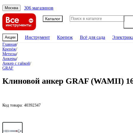
306 магазинов
Москва
Каталог
Инструмент
Крепеж
Всё для сада
Электрик
Акции
Главная
/
Крепёж
/
Метизы
/
Анкеры
/
Анкер с гайкой
/
GRAF
Клиновой анкер GRAF (WAMII) 16x1
Код товара:
40392347