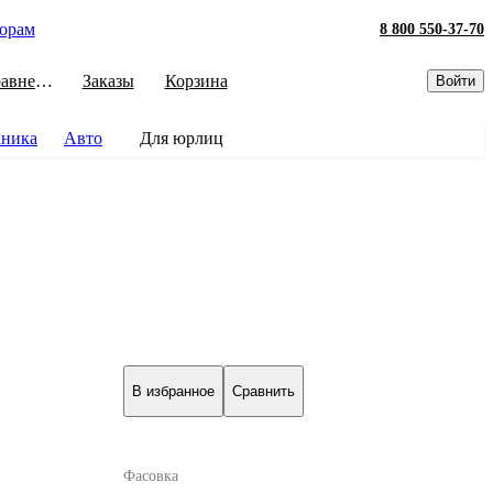
орам
8 800 550-37-70
Сравнение
Заказы
Корзина
Войти
хника
Авто
Для юрлиц
В избранное
Сравнить
Фасовка