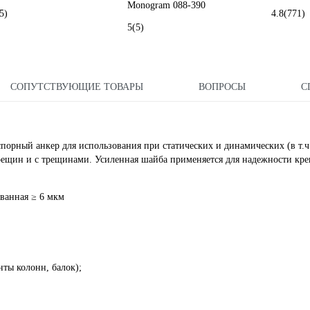
Monogram 088-390
5)
4.8
(771)
5
(5)
СОПУТСТВУЮЩИЕ ТОВАРЫ
ВОПРОСЫ
С
орный анкер для использования при статических и динамических (в т.ч
 трещин и с трещинами. Усиленная шайба применяется для надежности кре
ованная ≥ 6 мкм
ты колонн, балок);