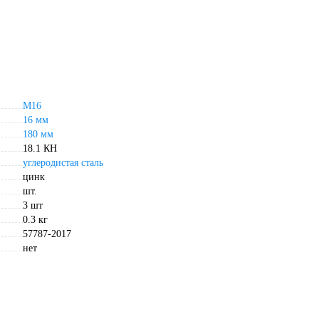
М16
16 мм
180 мм
18.1 КН
углеродистая сталь
цинк
шт.
3 шт
0.3 кг
57787-2017
нет