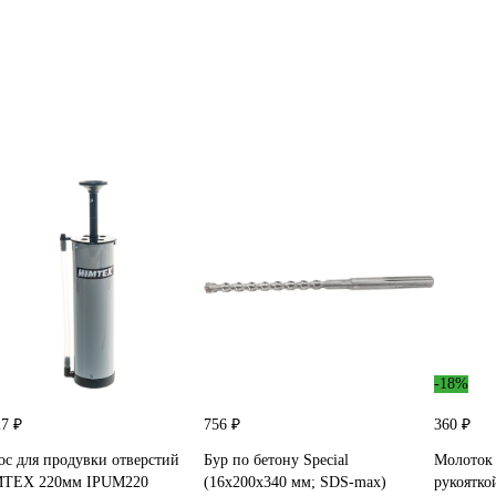
-18%
27 ₽
756 ₽
360 ₽
ос для продувки отверстий
Бур по бетону Special
Молоток 
TEX 220мм IPUM220
(16x200х340 мм; SDS-max)
рукоятко