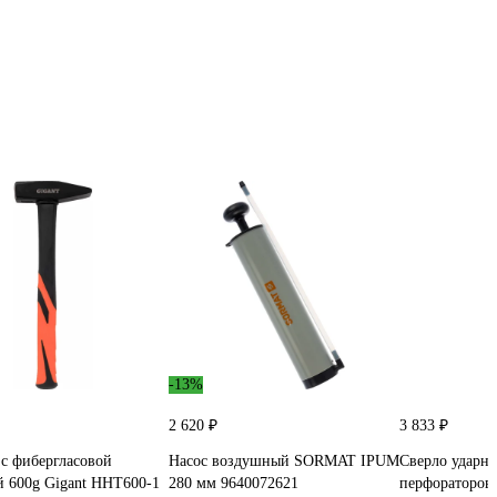
-13%
2 620 ₽
3 833 ₽
с фибергласовой
Насос воздушный SORMAT IPUM
Сверло ударно
й 600g Gigant HHT600-1
280 мм 9640072621
перфораторов 