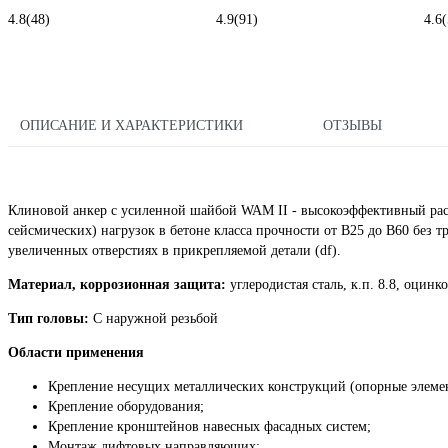
4.8
(48)
4.9
(91)
4.6
(
ОПИСАНИЕ И ХАРАКТЕРИСТИКИ
ОТЗЫВЫ
Клиновой анкер с усиленной шайбой WAM II - высокоэффективный расп
сейсмических) нагрузок в бетоне класса прочности от В25 до В60 без
увеличенных отверстиях в прикрепляемой детали (df).
Материал, коррозионная защита:
углеродистая сталь, к.п. 8.8, оцинк
Тип головы:
C наружной резьбой
Области применения
Крепление несущих металлических конструкций (опорные элемен
Крепление оборудования;
Крепление кронштейнов навесных фасадных систем;
Монтаж лифтовых направляющих;