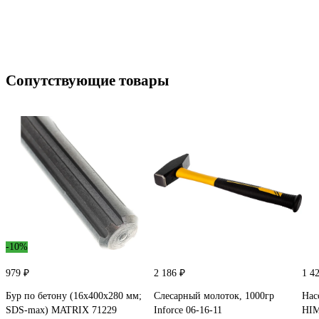
Сопутствующие товары
-10%
979 ₽
2 186 ₽
1 4
Бур по бетону (16x400х280 мм;
Слесарный молоток, 1000гр
Нас
SDS-max) MATRIX 71229
Inforce 06-16-11
HIM