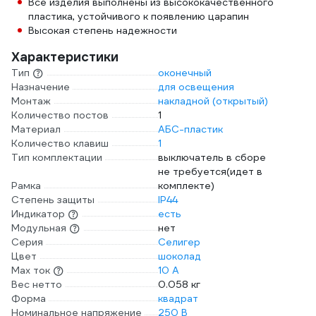
Все изделия выполнены из высококачественного
пластика, устойчивого к появлению царапин
Высокая степень надежности
Характеристики
Тип
оконечный
Назначение
для освещения
Монтаж
накладной (открытый)
Количество постов
1
Материал
АБС-пластик
Количество клавиш
1
Тип комплектации
выключатель в сборе
не требуется(идет в
Рамка
комплекте)
Степень защиты
IP44
Индикатор
есть
Модульная
нет
Серия
Селигер
Цвет
шоколад
Max ток
10 А
Вес нетто
0.058 кг
Форма
квадрат
Номинальное напряжение
250 В