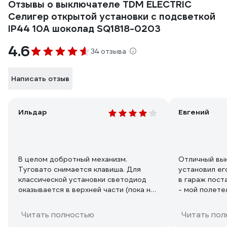
Отзывы о выключателе TDM ELECTRIC
Селигер открытой установки с подсветкой
IP44 10А шоколад SQ1818-0203
4.6
34 отзыва
Написать отзыв
Ильдар
Евгений
В целом добротный механизм.
Отличный вык
Туговато снимается клавиша. Для
установил ег
классической установки светодиод
в гараж поставил подешевле. Как итог
оказывается в верхней части (пока не
- мой полете
ставил, замерил тестером). Зато
Скупой плати
теперь знаю для чего круглые
рекомендую. 
Читать полностью
Читать пол
окошечки со стороны клавиши (см.
темноте хоро