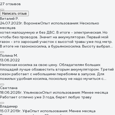
27 отзывов
Написать отзыв
Виталий Р.
24.07.2023
г. Воронеж
Опыт использования: Несколько
месяцев
хотел малошумную и без ДВС. В итоге - электрическая. Но
чтобы без проводов. Значит на аккумуляторах. Первый мой
газон - это заросший участок с высотой травы уже под метр.
В итоге не газонокосилка, а бурьянокосилка. Высоту выбрал
самую верхнюю. Одного аккумулятора хватало менее чем на
0,5 сотки. На авито удачно прикупил три аккумулятора и два
Полина М.
подзарядника. Вот тут работа закипела. Косит мощно,
13.06.2022
аккумуляторы менял через каждые 10 минут работы как рожки
Неплохая косилка за свою цену. Обладателям больших
к автомату и сразу на зарядку. За полдня скосил до 25 мм-вой
площадей лучше обзавестить вторым аккумулятором. Третий
высоты все четыре сотки, которые никогда не косил. Затем
сезон работает с небольшими перебоями в запуске. Для
забрал на дачу под газон. С газоном легче. За 1-2 часа всю
пожилых удобная косилка, поскольку не надо мучиться с
газонную траву на 6-ти сотках подравнял. Вытряхивать из
бензином, сложными запусками двигателя, серьезным
травосборника очень удобно.
обслуживанием и бегатней с проводами. Мама моя довольна.
Светлана
18.06.2026
г. Ульяновск
Опыт использования: Менее месяца
Работает отлично уже 3 года, берет любую траву
Владимир
15.07.2019
г. Уфа
Опыт использования: Менее месяца