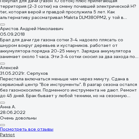
Покупал для дачи (газон 10 соток) плюс прилегающая
территория (2-3 сотки) на смену почившей электрической H?
ter, которая верой и правдой прослужила 5 лет. Как
альтернативу рассматривал Makita DLM380PM2, у той в
комплекте 2 аккумулятора на 18В по 4Ач, гарантия 1 год.
Интуитивно выбрал Patriot. При одинаковой площади
Аристов Андрей Николаевич
скашивания у Пети мне больше понравилось: безщёточный
05.09.2018
электродвигатель, дизайн и жёсткий травосборник. Каково же
Брал для дачи где газона сотки 3-4. надоело плясать со
было моё разочарование, когда при получении на коробке я
шнуром вокруг деревьев и кустарников. работает от
прочитал, что площадь скашивания у Пети не 600, а 200 м2.
аккумулятора порядка 20-25 минут. Зарядка аккумулятора
Любимый магазин на этот раз подвёл меня с недостоверной
занимает около 1 часа. Эти 3-4 сотки скосил за два захода по
информацией о характеристиках. По самой же работе
(подзаряжал аккумулятор). время на покос ушло раза в два
газонокосилки претензий нет. Косит качественно. Заряда
меньше за счет мобильности и отсутствия шнура. Плюс
Алексей
аккумулятора хватает на заявленные 2-2,5 сотки, но если
безопасность (у старой электрической в нескольких местах
31.05.2021
г. Серпухов
газон запущен и трава высокая и жёсткая, максимум 1,5 сотки.
шнур поврежден ножом). Покупкой доволен. В ближайшем
Перестала включаться меньше чем через минуту. Сдана в
Удобная система регулирования высоты скашивания. Большие
будущем планирую прикупить второй аккумулятор. Свои
сервисный центр "Все инструменты". В разгар сезона остался
колёса позволяют косить на неровном газоне. В общем
деньги отрабатывает честно.
без газонокосилки. Подменного инструмента не дают. Ремонт
неплохой аппарат для небольших газонов. Для себя решил
до 45 дней. Брак бывает у любой техники, но на сезонную
докупить второй аккумулятор.
должна быть подмена.
Анна А.
28.06.2022
Очень довольны
Посмотреть все отзывы
Patriot