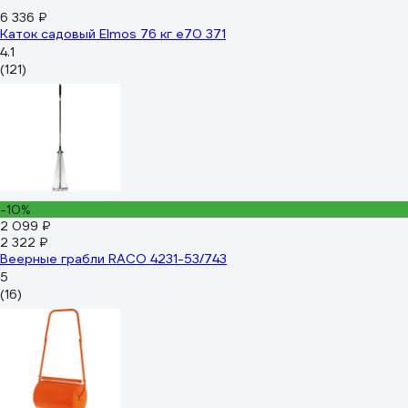
6 336 ₽
Каток садовый Elmos 76 кг e70 371
4.1
(121)
-10%
2 099 ₽
2 322 ₽
Веерные грабли RACO 4231-53/743
5
(16)