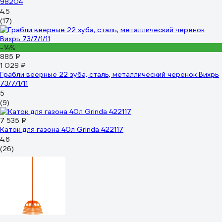
98204
4.5
(17)
-14%
885 ₽
1 029 ₽
Грабли веерные 22 зуба, сталь, металлический черенок Вихрь
73/7/1/11
5
(9)
7 535 ₽
Каток для газона 40л Grinda 422117
4.6
(26)