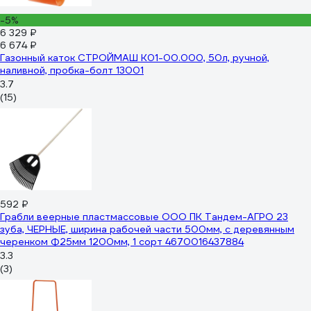
-5%
6 329 ₽
6 674 ₽
Газонный каток СТРОЙМАШ К01-00.000, 50л, ручной,
наливной, пробка-болт 13001
3.7
(15)
592 ₽
Грабли веерные пластмассовые ООО ПК Тандем-АГРО 23
зуба, ЧЕРНЫЕ, ширина рабочей части 500мм, с деревянным
черенком Ф25мм 1200мм, 1 сорт 4670016437884
3.3
(3)