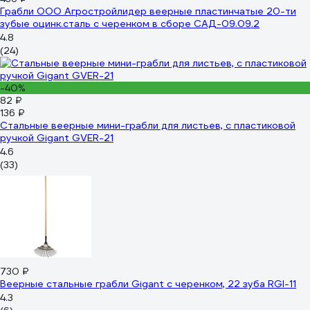
Грабли ООО Агростройлидер веерные пластинчатые 20-ти
зубые оцинк.сталь с черенком в сборе САД-09.09.2
4.8
(24)
-40%
82 ₽
136 ₽
Стальные веерные мини-грабли для листьев, с пластиковой
ручкой Gigant GVER-21
4.6
(33)
730 ₽
Веерные стальные грабли Gigant с черенком, 22 зуба RGI-11
4.3