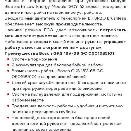
мягкой и твердой древесине. При установке модуля
Bluetooth Low Energy Module GCY 42 может передавать
данные и настройки на мобильное устройство.
Бесщеточный двигатель с технологией BITURBO Brushless
обеспечивает
высокую производительность
.
Наличие режима ECO дает возможность
потреблять
меньше электричества
, чем в стандартном режиме.
Небольшие размеры и малый вес инструмента
упрощают
работу в местах с ограниченным доступом
.
Преимущества Bosch GKS 18V-68 GC 06016B5101
Система торможения
2 аккумулятора для бесперебойной работы
Возможность работы Bosch GKS 18V-68 GC
06016B5101 с направляющей шиной
Долгий срок службы двигателя благодаря отключению
при перегрузке, перегреве или блокировке
Система пылеудаления для поддержания чистоты на
рабочем месте
Предельная легкость работы - удобная и интуитивно
понятная регулировка глубины
Непревзойденная эргономика благодаря новой
дополнительной рукоятке - идеальный контроль при
пилении во всех положениях