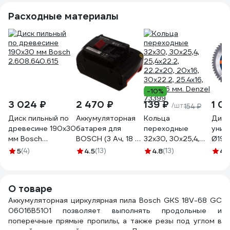
Расходные материалы
-10%
3 024 ₽
2 470 ₽
139 ₽
1 0
/шт
154 ₽
Диск пильный по
Аккумуляторная
Кольца
Диск
древесине 190х30
батарея для
переходные
унив
мм Bosch
BOSCH (3 Ач, 18 В,
32x30, 30x25,4,
Ø190
2.608.640.615
Li-Ion) Pitatel TSB-
25,4x22.2,
мм, 
5
(4)
4.5
(13)
4.8
(13)
4.
144-BOS18B-30L
22.2x20, 20x16,
06 0
30x22.2, 25.4x16,
22.2x16 мм. Denzel
О товаре
73399
Аккумуляторная циркулярная пила Bosch GKS 18V-68 GC
06016B5101 позволяет выполнять продольные и
поперечные прямые пропилы, а также резы под углом в