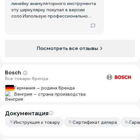
линейку акамуляторного инструмента
эту циркулярку покупал в версии
соло.Изпользую профессионально
каждый день в течении года,никаких
нареканий к пиле нет.
Посмотреть все отзывы
Bosch
Все товары бренда
Германия — родина бренда
Венгрия — страна производства
Документация
Инструкция к товару
Сертификат дилера
Гара