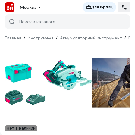
Москва
Для юрлиц
Поиск в каталоге
Главная
/
Инструмент
/
Аккумуляторный инструмент
/
Пи
Нет в наличии