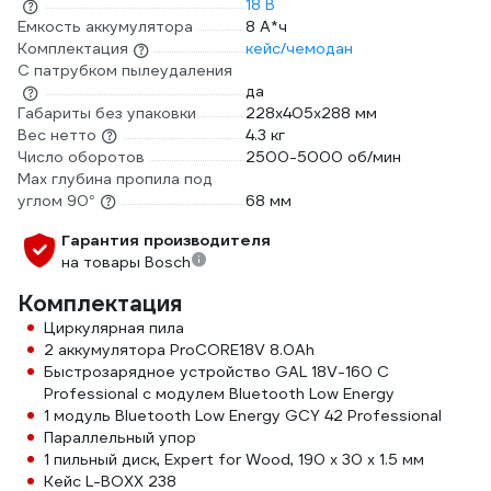
18 В
Емкость аккумулятора
8 А*ч
Комплектация
кейс/чемодан
С патрубком пылеудаления
да
Габариты без упаковки
228х405х288 мм
Вес нетто
4.3 кг
Число оборотов
2500-5000 об/мин
Max глубина пропила под
углом 90°
68 мм
Гарантия производителя
на товары Bosch
Комплектация
Циркулярная пила
2 аккумулятора ProCORE18V 8.0Ah
Быстрозарядное устройство GAL 18V-160 C
Professional с модулем Bluetooth Low Energy
1 модуль Bluetooth Low Energy GCY 42 Professional
Параллельный упор
1 пильный диск, Expert for Wood, 190 x 30 x 1.5 мм
Кейс L-BOXX 238