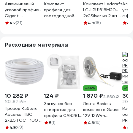
Алюминиевый
Комплект
Комплект Ledcraft
Алюм
угловой профиль
профиля для
LC-LPU1616M20-
угло
Gigant,
светодиодной
2x2Silver из 2 шт
с фа
2000х16х16 мм,
ленты серебро
серебро (2м
Fero
4.2
(21)
4.8
(18)
4.
серебро G-XT-58
угловой Geniled
профиль+2м
1027
2м 16x16x2000
рассеиватель+2
М20 с заглушками
заглушки+2
Расходные материалы
и L-образным
крепежа)
рассеивателем
1616240002
12345_ch
-34%
-5%
10 282 ₽
124 ₽
1 870 ₽
301
2 850 ₽
102.82 ₽/м
20.0
Заглушка без
Лента Basic в
Провод Кабель-
Изол
отверстия для
комплекте Gauss
Арсенал ПВС
осно
профиля CAB281
12V 12W/m
2х2,5 ГОСТ 100 м
PRO
FERON LD377
1200lm/m 4000K
5
(1)
4.6
(16)
KARS-51186
PROF
4.9
(49)
(комплект 4шт)
IP65 LED 5m
4.
мм, 1