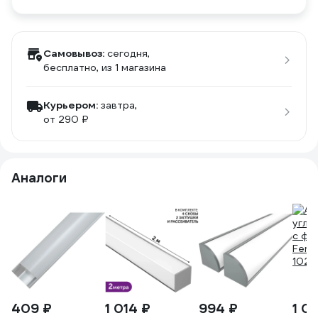
Самовывоз:
сегодня,
бесплатно
, из 1 магазина
Курьером:
завтра,
от 290 ₽
Аналоги
409 ₽
1 014 ₽
994 ₽
1 0