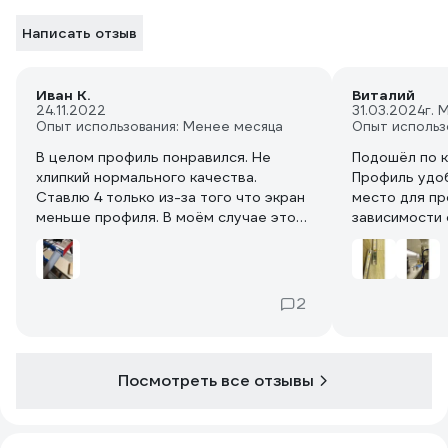
Написать отзыв
Иван К.
Виталий
24.11.2022
31.03.2024
г. 
Опыт использования: Менее месяца
Опыт использ
В целом профиль понравился. Не
Подошёл по к
хлипкий нормального качества.
Профиль удоб
Ставлю 4 только из-за того что экран
место для пр
меньше профиля. В моём случае это
зависимости 
не кретично, куплен с запасом, да и
питания.
длина 2м избыточна для меня. Но для
кого-то может стать не приятным
сюрпризом, рекомендую проверить
2
при получении.
Посмотреть все отзывы