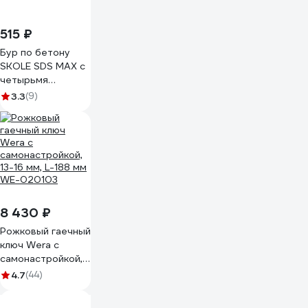
515 ₽
Бур по бетону
SKOLE SDS MAX с
четырьмя
режущими
3.3
(9)
кромками 10x400
B3 100400
8 430 ₽
Рожковый гаечный
ключ Wera с
самонастройкой,
13-16 мм, L-188 мм
4.7
(44)
WE-020103