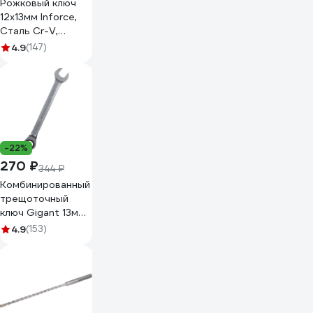
Рожковый ключ
12x13мм Inforce,
Сталь Cr-V,
профессиональный,
4.9
(147)
06-05-60
-22%
270 ₽
344 ₽
Комбинированный
трещоточный
ключ Gigant 13мм,
сталь Cr-V, 72
4.9
(153)
зуба GRW13