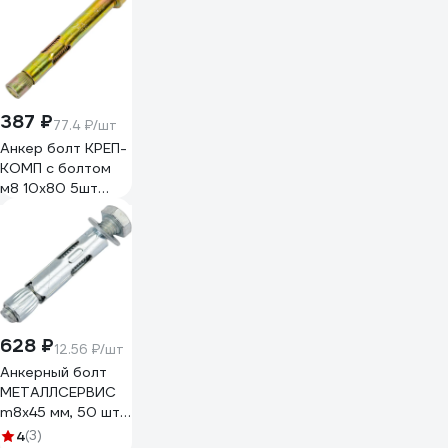
387 ₽
77.4 ₽/шт
Анкер болт КРЕП-
КОМП с болтом
м8 10х80 5шт
аб1080мф
628 ₽
12.56 ₽/шт
Анкерный болт
МЕТАЛЛСЕРВИС
m8x45 мм, 50 шт.
1240951
4
(3)