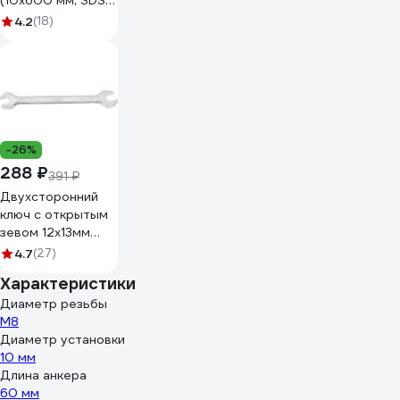
(10х600 мм; SDS
MAX) Резолюкс
4.2
(18)
15408
-26%
288 ₽
391 ₽
Двухсторонний
ключ с открытым
зевом 12x13мм
NEO Tools 09-812
4.7
(27)
Характеристики
Диаметр резьбы
М8
Диаметр установки
10 мм
Длина анкера
60 мм