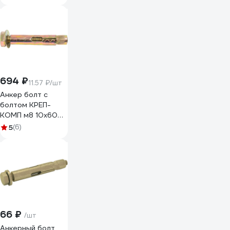
694 ₽
11.57 ₽/шт
Анкер болт с
болтом КРЕП-
КОМП м8 10х60
60шт аб1060
5
(6)
66 ₽
/шт
Анкерный болт