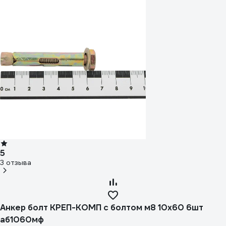
5
3 отзыва
Анкер болт КРЕП-КОМП с болтом м8 10х60 6шт
аб1060мф