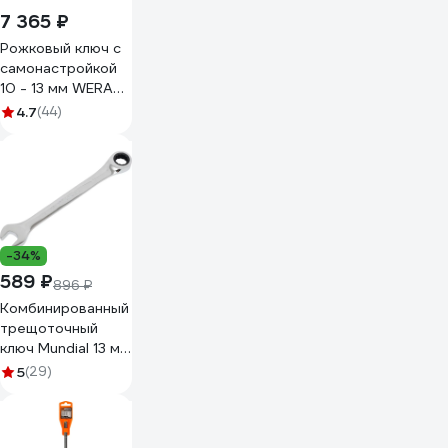
7 365 ₽
Рожковый ключ с
самонастройкой
10 - 13 мм WERA
6004 Joker S WE-
4.7
(44)
020100
-34%
589 ₽
896 ₽
Комбинированный
трещоточный
ключ Mundial 13 мм
1067.130-9
5
(29)