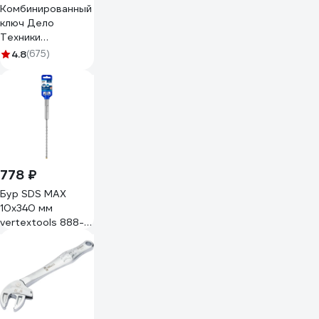
Комбинированный
ключ Дело
Техники
трещоточный
4.8
(675)
13мм 515013
778 ₽
Бур SDS MAX
10x340 мм
vertextools 888-
10-340