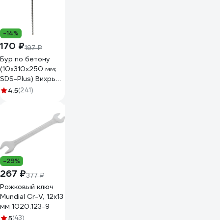
-14%
170 ₽
197 ₽
Бур по бетону
(10x310x250 мм;
SDS-Plus) Вихрь
73/10/7/8
4.5
(241)
-29%
267 ₽
377 ₽
Рожковый ключ
Mundial Cr-V, 12x13
мм 1020.123-9
5
(43)