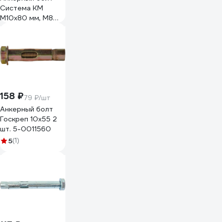
Система КМ
М10x80 мм, М8
LO13912 ANB10-80
158 ₽
79 ₽/шт
Анкерный болт
Госкреп 10х55 2
шт. 5-0011560
5
(1)