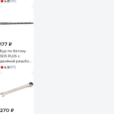
4.8
(98)
177 ₽
Бур по бетону
SDS PLUS с
двойной резьбой
(10х160 мм) MOS
4.9
(83)
32510М
270 ₽