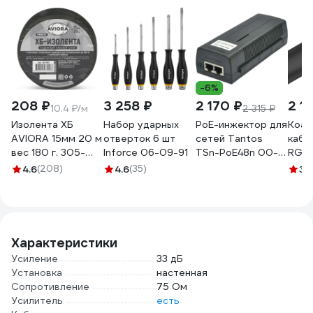
-6%
208 ₽
3 258 ₽
2 170 ₽
2 1
10.4 ₽/м
2 315 ₽
Изолента ХБ
Набор ударных
PoE-инжектор для
Коак
AVIORA 15мм 20 м
отверток 6 шт
сетей Tantos
кабе
вес 180 г. 305-
Inforce 06-09-91
TSn-PoE48n 00-
RG-5
065
00077728
MP 
4.6
(208)
4.6
(35)
3.
Характеристики
Усиление
33 дБ
Установка
настенная
Сопротивление
75 Ом
Усилитель
есть