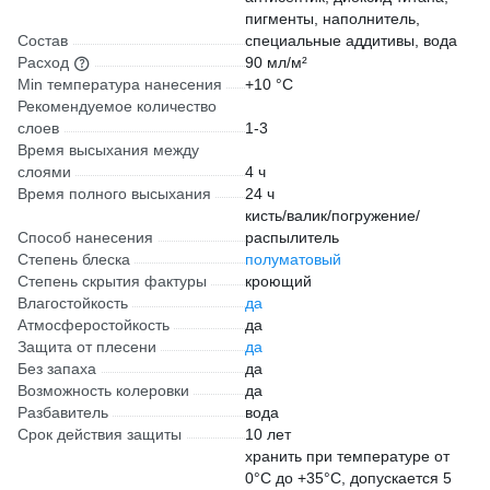
пигменты, наполнитель,
Состав
специальные аддитивы, вода
Расход
90 мл/м²
Min температура нанесения
+10 °С
Рекомендуемое количество
слоев
1-3
Время высыхания между
слоями
4 ч
Время полного высыхания
24 ч
кисть/валик/погружение/
Способ нанесения
распылитель
Степень блеска
полуматовый
Степень скрытия фактуры
кроющий
Влагостойкость
да
Атмосферостойкость
да
Защита от плесени
да
Без запаха
да
Возможность колеровки
да
Разбавитель
вода
Срок действия защиты
10 лет
хранить при температуре от
0°С до +35°С, допускается 5