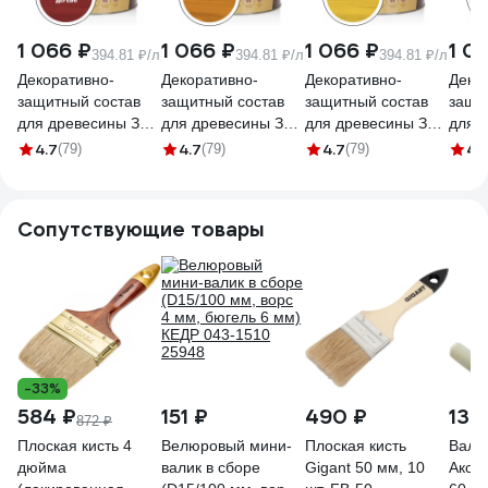
1 066 ₽
1 066 ₽
1 066 ₽
1 0
394.81 ₽/л
394.81 ₽/л
394.81 ₽/л
Декоративно-
Декоративно-
Декоративно-
Деко
защитный состав
защитный состав
защитный состав
защи
для древесины ЗАО
для древесины ЗАО
для древесины ЗАО
для 
Декарт Сосновый
Декарт Сосновый
Декарт Сосновый
Дека
4.7
4.7
4.7
4.
(79)
(79)
(79)
дом красное
дом орегон, 2.7 л
дом калужница, 2.7
дом 
дерево, 2.7 л 29525
29527
л 29524
дерев
Сопутствующие товары
-33%
584 ₽
151 ₽
490 ₽
132
872 ₽
Плоская кисть 4
Велюровый мини-
Плоская кисть
Валик
дюйма
валик в сборе
Gigant 50 мм, 10
Акор