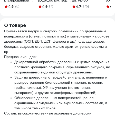
(лакированная
(D15/100 мм, ворс
шт. FB-50
60 м
деревянная ручка,
4 мм, бюгель 6 мм)
шерс
4.5
4.9
4.7
4.
(26)
(17)
(175)
натуральная
КЕДР 043-1510
крон
щетина, для
25948
Маст
масляных красок)
О товаре
TOPEX Профи
19b640
Применяется внутри и снаружи помещений по деревянным
поверхностям (стены, потолки и пр.) и материалам на основе
древесины (ОСП, ДВП, ДСП фанера и др.); фасады домов,
беседки, садовые строения, малые архитектурные формы и
пр.
Предназначен для:
Декоративной обработки древесины с целью получения
плотного кроющего покрытия, скрывающего рисунок, но
сохраняющего видимой структуру древесины;
Защиты древесины от воздействия влаги, появления и
распространения биопоражений (гниения, плесени,
грибка, синевы), УФ-излучения (потемнения,
выгорания) и других атмосферных воздействий;
Обновления деревянных поверхностей, ранее
окрашенных алкидными или акриловыми составами, в
том числе темных тонов.
Состав: высококачественные акриловые дисперсии,