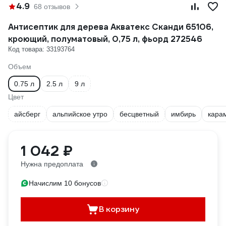
4.9
68 отзывов
Антисептик для дерева Акватекс Сканди 65106,
кроющий, полуматовый, 0,75 л, фьорд 272546
Код товара: 33193764
Объем
0.75 л
2.5 л
9 л
Цвет
айсберг
альпийское утро
бесцветный
имбирь
кара
1 042 ₽
Нужна предоплата
Начислим 10 бонусов
В корзину