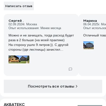
Написать отзыв
Сергей .
Марина
02.09.2024
г. Москва
06.04.2025
г. Мо
Опыт использования: Менее месяца
Опыт использо
Можно и не зачищать, тогда расход будет
Отличный тов
раза в 2 больше (на моей практике)
На сторону ушло 9 литров:)). С другой
стороны (где лестницы) зачистил
железной щеткой и покрасил викинг
калужица (ушло 5 литров).
На фото сверху Викинг сосна, (красил не
зачищая, прям по черноте),
Снизу сканди вторым слоем, но чернота
просматривается еле еле что радует.
Посмотреть все отзывы
АКВАТЕКС