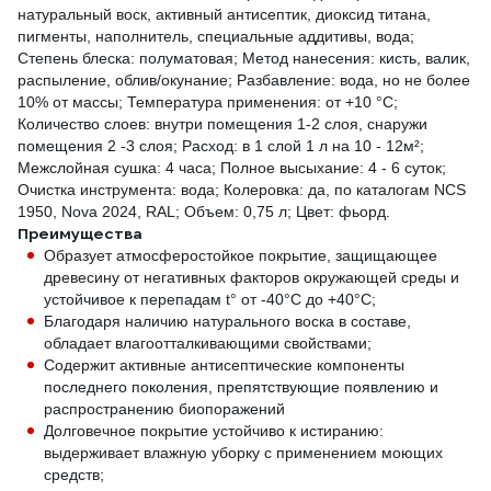
натуральный воск, активный антисептик, диоксид титана,
пигменты, наполнитель, специальные аддитивы, вода;
Степень блеска: полуматовая; Метод нанесения: кисть, валик,
распыление, облив/окунание; Разбавление: вода, но не более
10% от массы; Температура применения: от +10 °С;
Количество слоев: внутри помещения 1-2 слоя, снаружи
помещения 2 -3 слоя; Расход: в 1 слой 1 л на 10 - 12м²;
Межслойная сушка: 4 часа; Полное высыхание: 4 - 6 суток;
Очистка инструмента: вода; Колеровка: да, по каталогам NCS
1950, Nova 2024, RAL; Объем: 0,75 л; Цвет: фьорд.
Преимущества
Образует атмосферостойкое покрытие, защищающее
древесину от негативных факторов окружающей среды и
устойчивое к перепадам t° от -40°С до +40°С;
Благодаря наличию натурального воска в составе,
обладает влагоотталкивающими свойствами;
Содержит активные антисептические компоненты
последнего поколения, препятствующие появлению и
распространению биопоражений
Долговечное покрытие устойчиво к истиранию:
выдерживает влажную уборку с применением моющих
средств;