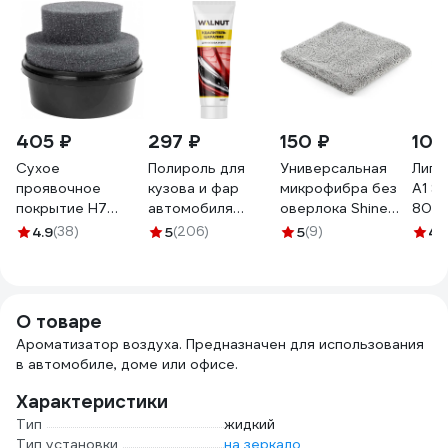
405 ₽
297 ₽
150 ₽
101
Сухое
Полироль для
Универсальная
Липк
проявочное
кузова и фар
микрофибра без
А1 S
покрытие H7
автомобиля
оверлока Shine
80x9
чёрное, 100 г
WALNUT 100 г
systems edgeless
505
4.9
(38)
5
(206)
5
(9)
4.
896404
WLN0408
40x40 см, 400 г/
м2, цвет серый
SS446
О товаре
Ароматизатор воздуха. Предназначен для использования
в автомобиле, доме или офисе.
Характеристики
Тип
жидкий
Тип установки
на зеркало