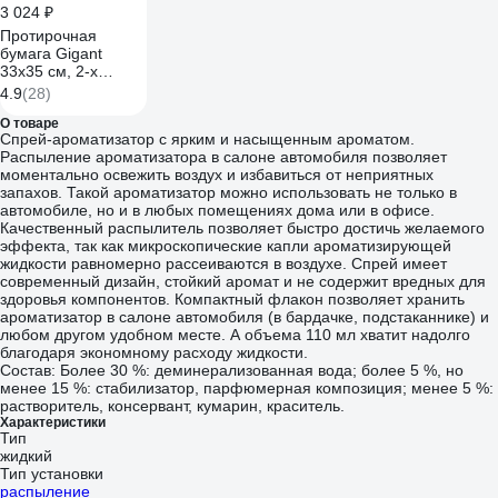
3 024 ₽
Протирочная
бумага Gigant
33x35 см, 2-х
слойная, 1000
4.9
(28)
листов GPWR-33
О товаре
Спрей-ароматизатор с ярким и насыщенным ароматом.
Распыление ароматизатора в салоне автомобиля позволяет
моментально освежить воздух и избавиться от неприятных
запахов. Такой ароматизатор можно использовать не только в
автомобиле, но и в любых помещениях дома или в офисе.
Качественный распылитель позволяет быстро достичь желаемого
эффекта, так как микроскопические капли ароматизирующей
жидкости равномерно рассеиваются в воздухе. Спрей имеет
современный дизайн, стойкий аромат и не содержит вредных для
здоровья компонентов. Компактный флакон позволяет хранить
ароматизатор в салоне автомобиля (в бардачке, подстаканнике) и
любом другом удобном месте. А объема 110 мл хватит надолго
благодаря экономному расходу жидкости.
Состав: Более 30 %: деминерализованная вода; более 5 %, но
менее 15 %: стабилизатор, парфюмерная композиция; менее 5 %:
растворитель, консервант, кумарин, краситель.
Характеристики
Тип
жидкий
Тип установки
распыление