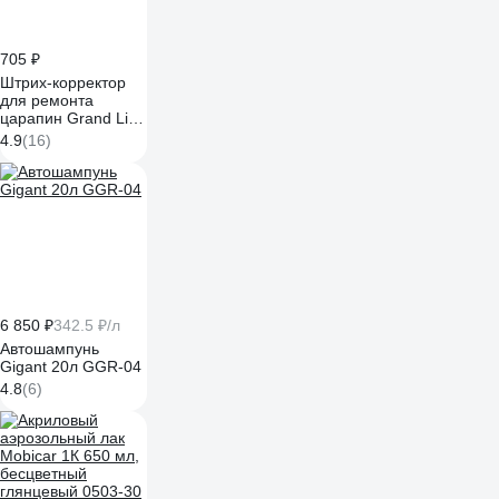
705 ₽
Штрих-корректор
для ремонта
царапин Grand Line
GL RAL7024 с
4.9
(16)
кисточкой 268326
6 850 ₽
342.5 ₽/л
Автошампунь
Gigant 20л GGR-04
4.8
(6)