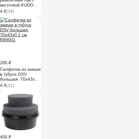
ремонтный лак с
кисточкой KUDO
KU-70000-BB
4.8
(34)
285 ₽
Салфетка из замши
в тубусе DSV
большая, 70х43х0.2
см R89001
4.9
(31)
405 ₽