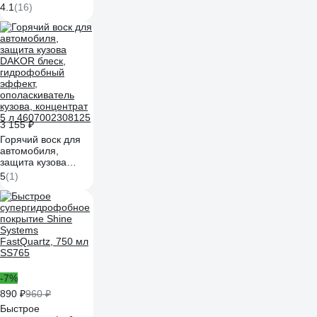
SHIMA DETAILER
4.1
(16)
TRIM RECOVERY
500 мл
4603740920131
3 155 ₽
Горячий воск для
автомобиля,
защита кузова
DAKOR блеск,
5
(1)
гидрофобный
эффект,
ополаскиватель
кузова, концентрат
5 л 4607002308125
-7%
890 ₽
960 ₽
Быстрое