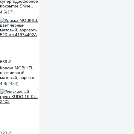
супергидрофобное
покрытие Shine
Systems
4.6
(17)
FastQuartz, 750 мл
SS765
686 ₽
Краска MOBIHEL
цвет черный
матовый, аэрозоль,
520 мл 41974402А
4.8
(2493)
723 ₽