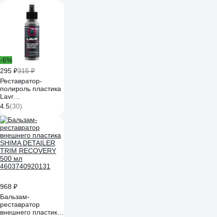
-6%
295 ₽
315 ₽
Реставратор-
полироль пластика
Lavr
профессиональная
4.5
(30)
формула 120 мл
Ln1459-L
968 ₽
Бальзам-
реставратор
внешнего пластика