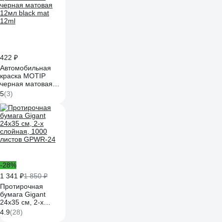
422 ₽
Автомобильная
краска MOTIP
черная матовая
12мл black mat
5
(3)
12ml
-28%
1 341 ₽
1 850 ₽
Протирочная
бумага Gigant
24x35 см, 2-х
слойная, 1000
4.9
(28)
листов GPWR-24