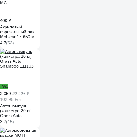
400 ₽
Акриловый
аэрозольный лак
Mobicar 1К 650 мл,
бесцветный
4.7
(53)
глянцевый 0503-30
MC
-8%
2 059 ₽
2 226 ₽
102.95 ₽/л
Автошампунь
(канистра 20 кг)
Grass Auto
Shampoo 111103
3.7
(15)