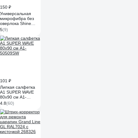
150 ₽
Универсальная
микрофибра без
оверлока Shine
systems edgeless
5
(9)
40x40 см, 400 г/м2,
цвет серый SS446
101 ₽
Липкая салфетка
А1 SUPER WAVE
80x90 см А1-
50509SW
4.8
(60)