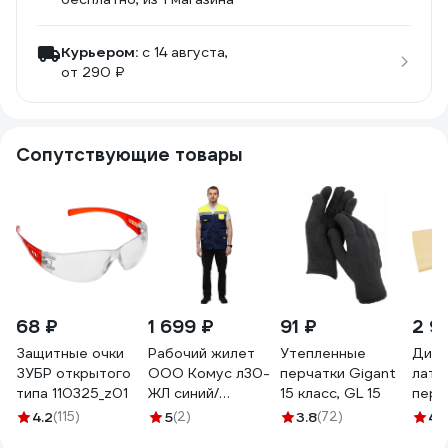
Курьером:
c 14 августа,
от 290 ₽
Сопутствующие товары
68 ₽
1 699 ₽
91 ₽
2 9
Защитные очки
Рабочий жилет
Утепленные
Диэл
ЗУБР открытого
ООО Комус л30-
перчатки Gigant
лате
типа 110325_z01
ЖЛ синий/
15 класс, GL 15
перч
лимонный, р.52-
ш, 3
4.2
(115)
5
(2)
3.8
(72)
4.
54, р.170-176
8747