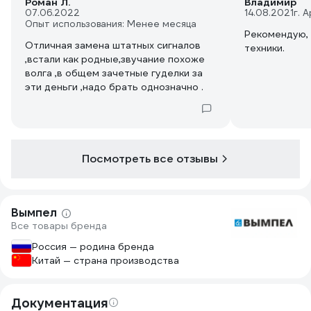
Роман Л.
Владимир
07.06.2022
14.08.2021
г. 
Опыт использования: Менее месяца
Рекомендую,
Отличная замена штатных сигналов
техники.
,встали как родные,звучание похоже
волга ,в общем зачетные гуделки за
эти деньги ,надо брать однозначно .
Посмотреть все отзывы
Вымпел
Все товары бренда
Россия — родина бренда
Китай — страна производства
Документация