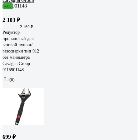
-3%
2 103 ₽
2 160 ₽
Редуктор
пропановый для
газовой пушки/
газосварки тип 912
без манометра
Cavagna Group
9115901148
5
(6)
699 ₽