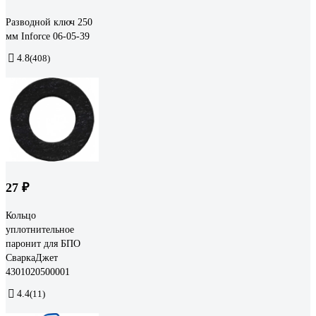
Разводной ключ 250
мм Inforce 06-05-39
4.8
(408)
27 ₽
Кольцо
уплотнительное
паронит для БПО
СваркаДжет
4301020500001
4.4
(11)