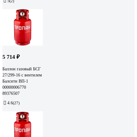
5
(2)
5 714 ₽
Баллон газовый БСГ
27/299-16 с вентилем
Балсити ВП-1
00000006770
89376507
4.6
(27)