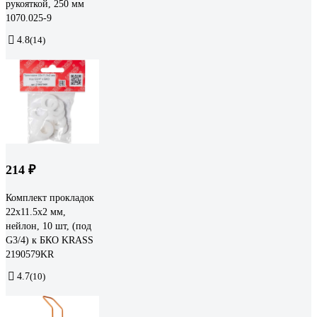
рукояткой, 250 мм
1070.025-9
4.8
(14)
214 ₽
Комплект прокладок
22х11.5х2 мм,
нейлон, 10 шт, (под
G3/4) к БКО KRASS
2190579KR
4.7
(10)