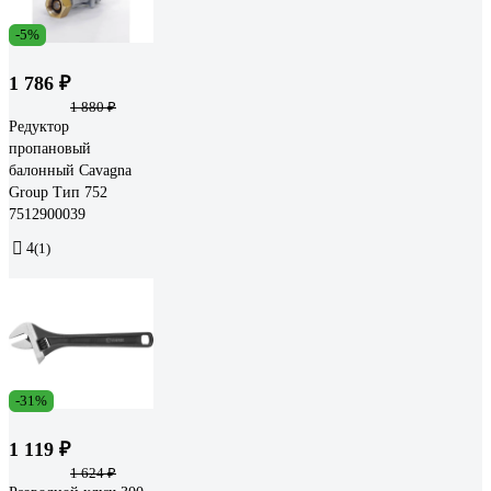
-5%
1 786 ₽
1 880 ₽
Редуктор
пропановый
балонный Cavagna
Group Тип 752
7512900039
4
(1)
-31%
1 119 ₽
1 624 ₽