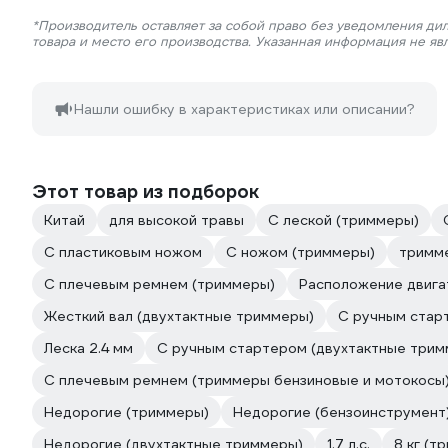
*Производитель оставляет за собой право без уведомления ди
товара и место его производства. Указанная информация не яв
Нашли ошибку в характеристиках или описании?
Этот товар из подборок
Китай
для высокой травы
С леской (триммеры)
С пластиковым ножом
С ножом (триммеры)
тримме
С плечевым ремнем (триммеры)
Расположение двига
Жесткий вал (двухтактные триммеры)
С ручным стар
Леска 2.4 мм
С ручным стартером (двухтактные трим
С плечевым ремнем (триммеры бензиновые и мотокосы
Недорогие (триммеры)
Недорогие (бензоинструмент
Недорогие (двухтактные триммеры)
1.7 л.с.
8 кг (