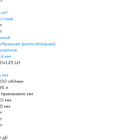
25
 см³
сткий
т
т
чной
образная (велосипедная)
ска/нож
.4 мм
0х1,25 LH
4 мм
00 об/мин
95 л
 применимо мм
0 мм
5 мм
т
т
т
0 дБ