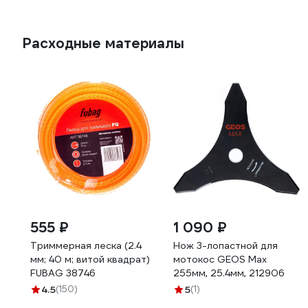
Расходные материалы
555 ₽
1 090 ₽
Триммерная леска (2.4
Нож 3-лопастной для
мм; 40 м; витой квадрат)
мотокос GEOS Max
FUBAG 38746
255мм, 25.4мм, 212906
4.5
(150)
5
(1)