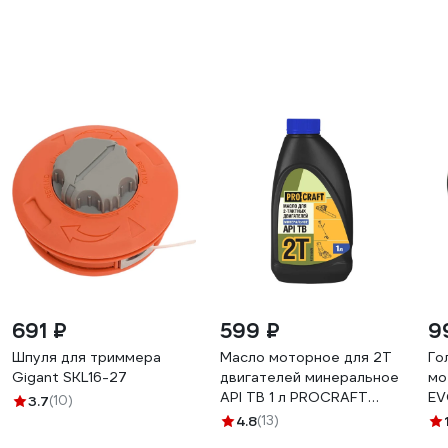
691 ₽
599 ₽
9
Шпуля для триммера
Масло моторное для 2Т
Го
Gigant SKL16-27
двигателей минеральное
мо
API TB 1 л PROCRAFT
EV
3.7
(10)
P2T1000M
ко
4.8
(13)
уп