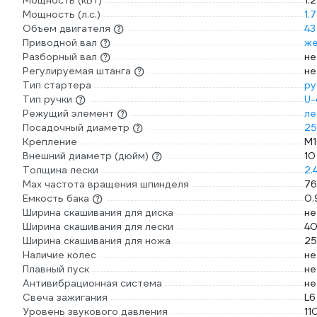
Мощность (кВт)
1.
Мощность (л.с.)
1.7
Объем двигателя
43
Приводной вал
же
Разборный вал
не
Регулируемая штанга
не
Тип стартера
ру
Тип ручки
U-
Режущий элемент
ле
Посадочный диаметр
25
Крепление
М1
Внешний диаметр (дюйм)
10
Толщина лески
2.
Max частота вращения шпинделя
76
Емкость бака
0.
Ширина скашивания для диска
не
Ширина скашивания для лески
40
Ширина скашивания для ножа
25
Наличие колес
не
Плавный пуск
не
Антивибрационная система
не
Свеча зажигания
L6
Уровень звукового давления
11