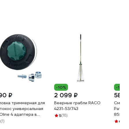
-10%
-13%
90 ₽
2 099 ₽
583 
ловка триммерная для
Веерные грабли RACO
Смазка
токос универсальная
4231-53/743
Patriot
Oline 4 адаптера в
85540
5
(16)
мплекте, нейлон,
1
(1)
4.8
(2
аковка пакет THUNIEVO