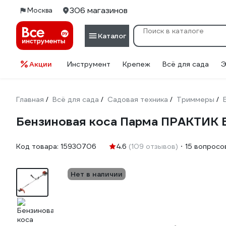
306 магазинов
Москва
Каталог
Акции
Инструмент
Крепеж
Всё для сада
Э
Главная
Всё для сада
Садовая техника
Триммеры
/
/
/
/
Бензиновая коса Парма ПРАКТИК 
Код товара:
15930706
4.6
(109 отзывов)
15 вопросо
Нет в наличии