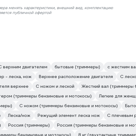
лера менять характеристики, внешний вид, комплектацию
ляется публичной офертой
С верхним двигателем
бытовые (триммеры)
с жестким в
р - леска, нож
Верхнее расположение двигателя
С леск
теля верхнее
С ножом и леской
Жесткий вал (триммеры 
тером (триммеры бензиновые и мотокосы)
Легкие для женщ
меры)
С ножом (триммеры бензиновые и мотокосы)
Быто
)
Леска/нож
Режущий элемент леска нож
С плечевым 
)
Россия (триммеры)
Россия (триммеры бензиновые и мо
триммеры бензиновые и мотокосы)
8 кг (двухтактные тримме