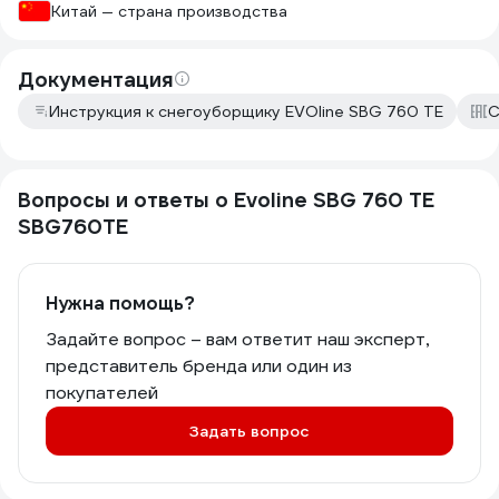
Китай — страна производства
Документация
Инструкция к снегоуборщику EVOline SBG 760 TE
С
Вопросы и ответы о Evoline SBG 760 TE
SBG760TE
Нужна помощь?
Задайте вопрос – вам ответит наш эксперт,
представитель бренда или один из
покупателей
Задать вопрос