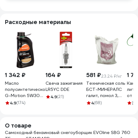
Расходные материалы
1 342 ₽
164 ₽
581 ₽
1 7
23.24 ₽/кг
Масло
Свеча зажигания
Техническая соль
Кани
полусинтетическое
LR5YC DDE
БСТ-МИНЕРАЛС
литр
G-Motion 5W30
галит, помол 3,
от п
4.9
(21)
4Т ARCTIC (1 л)
первый сорт, 25 кг
CHAM
4.9
(174)
4
(68)
3.
PATRIOT
STD_MSK_00039
850030100
О товаре
Самоходный бензиновый снегоуборщик EVOline SBG 760