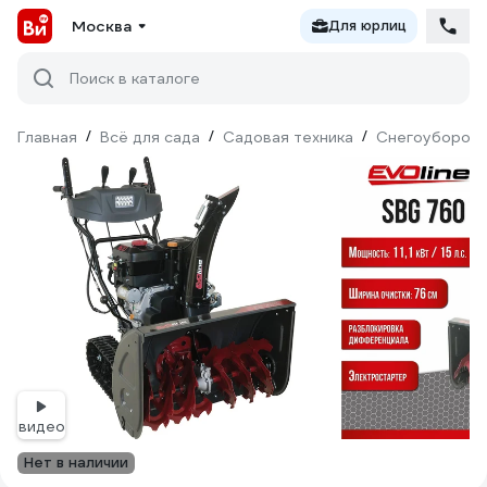
Москва
Для юрлиц
Поиск в каталоге
Главная
/
Всё для сада
/
Садовая техника
/
Снегоуборочн
видео
Нет в наличии