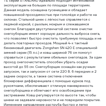
TE серии STANDARD идеально подходит интенсивной
эксплуатации на больших по площади территориях.
Данная модель оснащена гусеницами и обладает
повышенной проходимостью при гололёде и работе на
склонах. Стальной шнек с лёгкостью справляется с
ледяной коркой, с рыхлым, мокрым и слежавшимся
снегом. Благодаря двуступенчатой системе очистки
снегоуборщик имеет хорошую дальность выброса снега,
что позволяет быстро очистить требуемую площадь и не
делать повторных проходов. Мощный 4-х тактный
бензиновый двигатель Zongshen SN 420 E специальной
зимней серии (15 л.с.) и ковш шириной 76 см помогут
справиться с результатами обильных снегопадов. За один
проход снегоочиститель способен убрать осадки
высотой до 55 см. Снегоуборщик оснащён как ручным
запуском, так и запуском от сети 220 В. 6 передних и 2
задние скорости, а также система отключения
блокировки дифференциала с помощью курков под
рукоятками, обеспечивают отличную маневренность
снегоуборщика и облегчают его освобождение при
застревании. Ковш регулируется по высоте так, чтобы
шнеки не задевали неровности и не повредили покрытие.
Изменение направление раструба быстро и легко