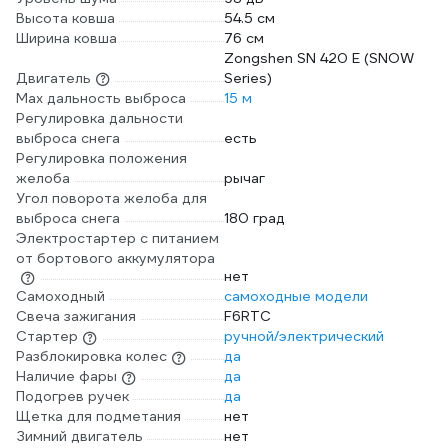
Высота ковша
54.5 см
Ширина ковша
76 см
Zongshen SN 420 E (SNOW
Двигатель
Series)
Max дальность выброса
15 м
Регулировка дальности
выброса снега
есть
Регулировка положения
желоба
рычаг
Угол поворота желоба для
выброса снега
180 град
Электростартер с питанием
от бортового аккумулятора
нет
Самоходный
самоходные модели
Свеча зажигания
F6RTC
Стартер
ручной/электрический
Разблокировка колес
да
Наличие фары
да
Подогрев ручек
да
Щетка для подметания
нет
Зимний двигатель
нет