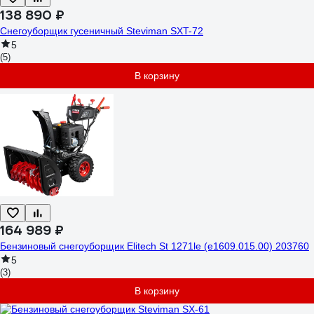
138 890 ₽
Снегоуборщик гусеничный Steviman SXT-72
5
(5)
В корзину
164 989 ₽
Бензиновый снегоуборщик Elitech St 1271le (e1609.015.00) 203760
5
(3)
В корзину