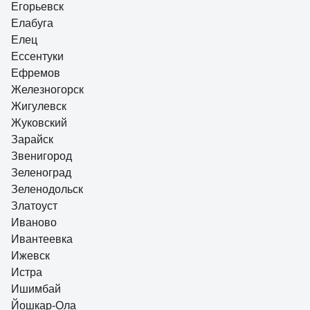
Егорьевск
Елабуга
Елец
Ессентуки
Ефремов
Железногорск
Жигулевск
Жуковский
Зарайск
Звенигород
Зеленоград
Зеленодольск
Златоуст
Иваново
Ивантеевка
Ижевск
Истра
Ишимбай
Йошкар-Ола