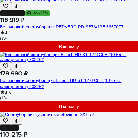
до -16%
до -13%
116 919 ₽
Бензиновый снегоуборщик REDVERG RD-SB76/13E 6667077
4.1
(19)
В корзину
179 990 ₽
Бензиновый снегоуборщик Elitech HD ST 1271CLE (10.6л.с.,
электростарт) 203762
4.5
(13)
В корзину
-26%
110 215 ₽