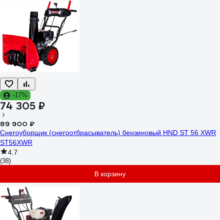
-17%
74 305 ₽
89 900 ₽
Снегоуборщик (снегоотбрасыватель) бензиновый HND ST 56 XWR
ST56XWR
4.7
(38)
В корзину