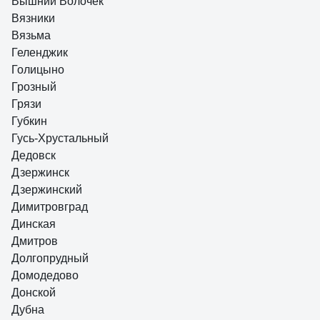
Вышний Волочек
Вязники
Вязьма
Геленджик
Голицыно
Грозный
Грязи
Губкин
Гусь-Хрустальный
Дедовск
Дзержинск
Дзержинский
Димитровград
Динская
Дмитров
Долгопрудный
Домодедово
Донской
Дубна