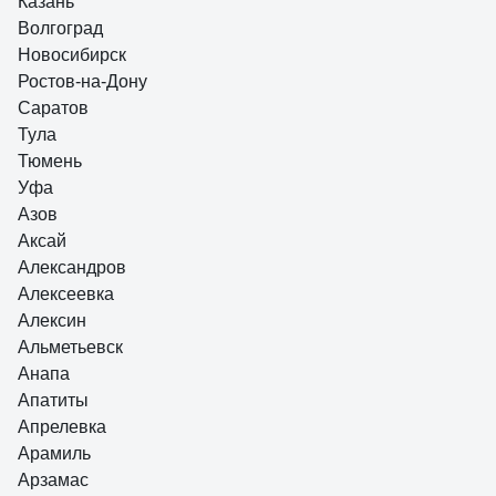
Казань
зашил куском линолеума, лучше выбрасывает снег, меньше в лицо
Волгоград
летит.
Новосибирск
Ростов-на-Дону
Саратов
Тула
Тюмень
Уфа
Азов
Аксай
Александров
Алексеевка
Алексин
Альметьевск
Анапа
Апатиты
Апрелевка
Арамиль
Арзамас