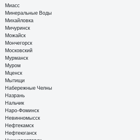
Миасс
Минеральные Воды
Михайловка
Мичуринск
Можайск
Мончегорск
Московский
Мурманск
Муром
Мценск
Мытищи
Набережные Челны
Назрань
Нальчик
Наро-Фоминск
Невинномысск
Нефтекамск
Нефтеюганск