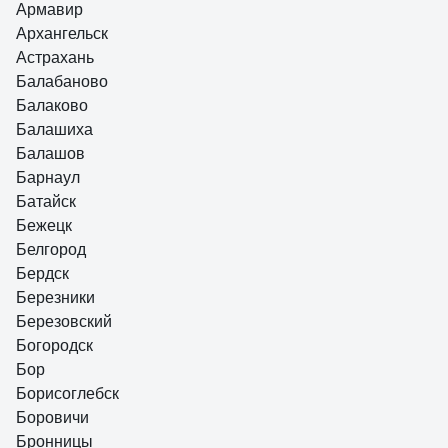
Армавир
Архангельск
Астрахань
Балабаново
Балаково
Балашиха
Балашов
Барнаул
Батайск
Бежецк
Белгород
Бердск
Березники
Березовский
Богородск
Бор
Борисоглебск
Боровичи
Бронницы