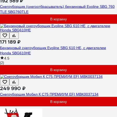
192 589 ₽
Снегоуборщик (снегоотбрасыватель) бензиновый Evoline SBG 760
TLE SBG760TLE
В корзину
171 189 ₽
Бензиновый снегоуборщик Evoline SBG 610 HE, с двигателем
Honda SBG610HE
4.5
(2)
В корзину
249 990 ₽
Снегоуборщик Мобил К С75 ПРЕМИУМ EFI MBK0037134
В корзину