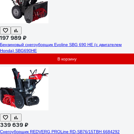
197 989 ₽
Бензиновый снегоуборщик Evoline SBG 690 HE (с двигателем
Honda) SBG690HE
В корзину
339 639 ₽
Снегоуборщик REDVERG PROLine RD-SB76/15TBH 6684292