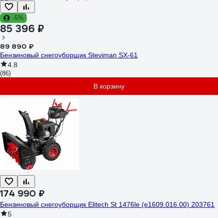
-5%
85 396 ₽
89 890 ₽
Бензиновый снегоуборщик Steviman SX-61
4.8
(86)
В корзину
174 990 ₽
Бензиновый снегоуборщик Elitech St 1476le (e1609.016.00) 203761
5