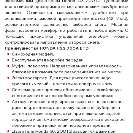
экономичным двигателем Honda GX 200T2, гусеницами
для отличной проходимости, металлическим зазубренным
шнеком. Отличается максимальным удобством при
использовании, высокой производительностью (42 т/час),
исключительной дальностью выброса снега. Мощная
фара позволяет комфортно работать в любое время. С
помощью джойстика управления желобом можно
контролировать направление отброса снега.
Преимущества HONDA HSS 760A ETD
Самоходная модель;
Бесступенчатая коробка передач;
Муфты поворота. Непревзойденная управляемость
благодаря возможности разворачиваться на месте;
Электростартер. Для пуска двигателя не надо
прилагать усилий - достаточно повернуть ключ;
Система декомпрессии обеспечивает легкий запуск
снегоочистителя при любых погодных условиях;
Автоматическая регулировка высоты шнека: снижает
риск повреждения, поскольку ковш снегоуборщика
автоматически поднимается при включении задней
передачи и автоматически возвращается в исходное
положение при включении передней передачи;
Двигатель Honda GX 200T2 заводится даже при