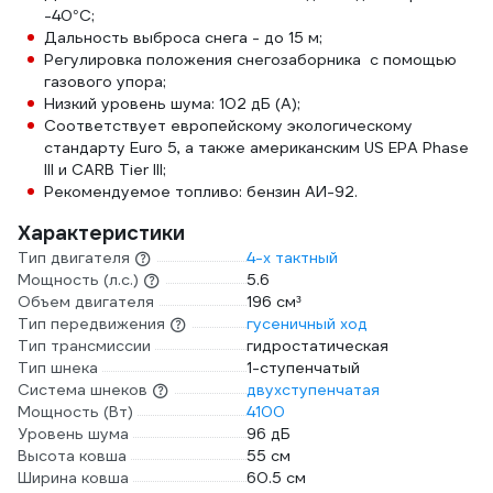
-40°С;
Дальность выброса снега - до 15 м;
Регулировка положения снегозаборника с помощью
газового упора;
Низкий уровень шума: 102 дБ (А);
Соответствует европейскому экологическому
стандарту Euro 5, а также американским US EPA Phase
III и CARB Tier III;
Рекомендуемое топливо: бензин АИ-92.
Характеристики
Тип двигателя
4-х тактный
Мощность (л.с.)
5.6
Объем двигателя
196 см³
Тип передвижения
гусеничный ход
Тип трансмиссии
гидростатическая
Тип шнека
1-ступенчатый
Система шнеков
двухступенчатая
Мощность (Вт)
4100
Уровень шума
96 дБ
Высота ковша
55 см
Ширина ковша
60.5 см