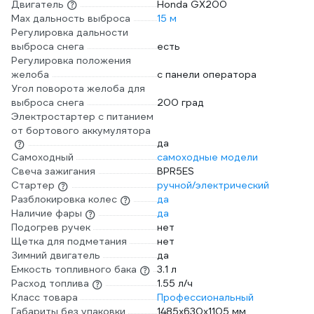
Двигатель
Honda GX200
Max дальность выброса
15 м
Регулировка дальности
выброса снега
есть
Регулировка положения
желоба
с панели оператора
Угол поворота желоба для
выброса снега
200 град
Электростартер с питанием
от бортового аккумулятора
да
Самоходный
самоходные модели
Свеча зажигания
BPR5ES
Стартер
ручной/электрический
Разблокировка колес
да
Наличие фары
да
Подогрев ручек
нет
Щетка для подметания
нет
Зимний двигатель
да
Емкость топливного бака
3.1 л
Расход топлива
1.55 л/ч
Класс товара
Профессиональный
Габариты без упаковки
1485х630х1105 мм