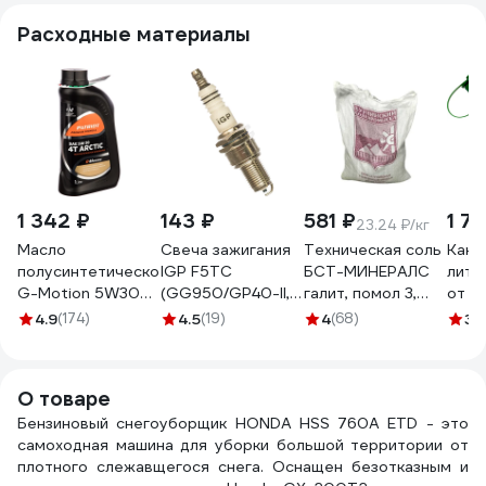
Расходные материалы
1 342 ₽
143 ₽
581 ₽
1 7
23.24 ₽/кг
Масло
Свеча зажигания
Техническая соль
Кани
полусинтетическое
IGP F5TC
БСТ-МИНЕРАЛС
литр
G-Motion 5W30
(GG950/GP40-II,
галит, помол 3,
от п
4Т ARCTIC (1 л)
3053,3062-C2/S2)
первый сорт, 25 кг
CHAM
4.9
(174)
4.5
(19)
4
(68)
3.
PATRIOT
CHAMPION F5TC
STD_MSK_00039
850030100
О товаре
Бензиновый снегоуборщик HONDA HSS 760A ETD - это
самоходная машина для уборки большой территории от
плотного слежавщегося снега. Оснащен безотказным и