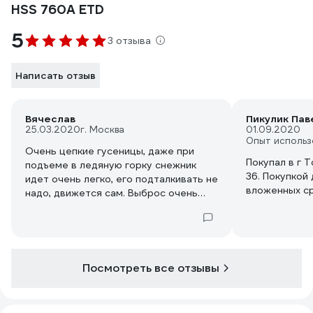
HSS 760A ETD
5
3 отзыва
Написать отзыв
Вячеслав
Пикулик Пав
25.03.2020
г. Москва
01.09.2020
Опыт использ
Очень цепкие гусеницы, даже при
Покупал в г 
подъеме в ледяную горку снежник
36. Покупкой
идет очень легко, его подталкивать не
вложенных с
надо, движется сам. Выброс очень
большой. Заводится даже в мороз без
каких либо сложностей.
Посмотреть все отзывы