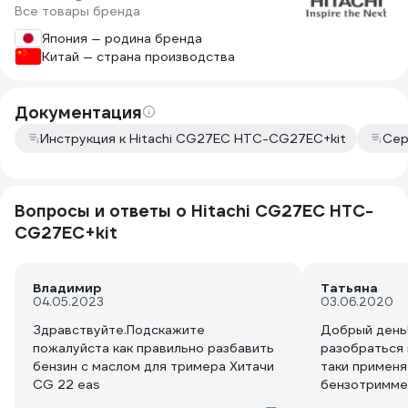
Все товары бренда
Япония — родина бренда
Китай — страна производства
Документация
Инструкция к Hitachi CG27EC HTC-CG27EC+kit
Сер
Вопросы и ответы о Hitachi CG27EC HTC-
CG27EC+kit
Владимир
Татьяна
04.05.2023
03.06.2020
Здравствуйте.Подскажите
Добрый день!
пожалуйста как правильно разбавить
разобраться 
бензин с маслом для тримера Хитачи
таки применя
CG 22 eas
бензотримме
руководстве н