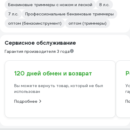
Бензиновые триммеры с ножом и леской
8 л.с.
7 л.с.
Профессиональные бензиновые триммеры
оптом (бензоинструмент)
оптом (триммеры)
Сервисное обслуживание
Гарантия производителя 3 года
120 дней обмен и возврат
Р
Вы можете вернуть товар, который не был
Ус
использован
га
Подробнее
П