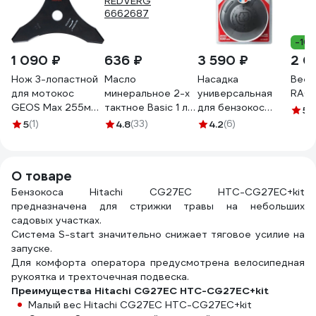
-10
1 090 ₽
636 ₽
3 590 ₽
2 0
Нож 3-лопастной
Масло
Насадка
Веер
для мотокос
минеральное 2-х
универсальная
RACO
GEOS Max 255мм,
тактное Basic 1 л
для бензокос
5
(1
25.4мм, 212906
REDVERG
AUTOFEED 130 мм
5
(1)
4.8
(33)
4.2
(6)
6662687
Professional
Quality Unisaw
50739087
О товаре
Бензокоса Hitachi CG27EC HTC-CG27EC+kit
предназначена для стрижки травы на небольших
садовых участках.
Система S-start значительно снижает тяговое усилие на
запуске.
Для комфорта оператора предусмотрена велосипедная
рукоятка и трехточечная подвеска.
Преимущества Hitachi CG27EC HTC-CG27EC+kit
Малый вес Hitachi CG27EC HTC-CG27EC+kit