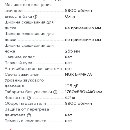
Max частота вращения
шпинделя
9900 об/мин
Емкость бака
0.4 л
Ширина скашивания для
диска
не применимо мм
Ширина скашивания для
лески
не применимо мм
Ширина скашивания для
ножа
255 мм
Наличие колес
нет
Плавный пуск
нет
Антивибрационная система
нет
Свеча зажигания
NGK BPMR7A
Уровень звукового
давления
105 дБ
Габариты без упаковки
1760х660х440 мм
Вес нетто
4.2 кг
Обороты двигателя
9900 об/мин
Защита от перегрева
двигателя
нет
Ремень в комплекте
нет