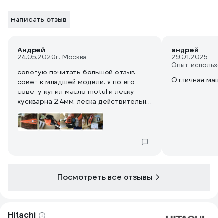
Написать отзыв
Андрей
андрей
24.05.2020
г. Москва
29.01.2025
Опыт использ
советую почитать большой отзыв-
Отличная ма
совет к младшей модели. я по его
совету купил масло motul и леску
хускварна 2.4мм. леска действительно
классная - не клинит механизм
выпуска как штатная
и да, в комплекте есть головка для
лески и лезвие - из описания товара
этого не понять
Посмотреть все отзывы
Hitachi