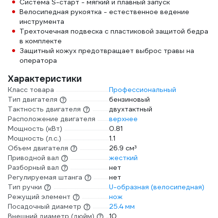
Система S-старт - мягкий и плавный запуск
Велосипедная рукоятка - естественное ведение
инструмента
Трехточечная подвеска с пластиковой защитой бедра
в комплекте
Защитный кожух предотвращает выброс травы на
оператора
Характеристики
Класс товара
Профессиональный
Тип двигателя
бензиновый
Тактность двигателя
двухтактный
Расположение двигателя
верхнее
Мощность (кВт)
0.81
Мощность (л.с.)
1.1
Объем двигателя
26.9 см³
Приводной вал
жесткий
Разборный вал
нет
Регулируемая штанга
нет
Тип ручки
U-образная (велосипедная)
Режущий элемент
нож
Посадочный диаметр
25.4 мм
Внешний диаметр (дюйм)
10