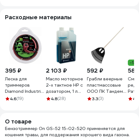
Расходные материалы
-13
395 ₽
2 103 ₽
592 ₽
583
Леска для
Масло моторное
Грабли веерные
Смаз
триммеров
2-х тактное HP с
пластмассовые
реду
Diamond Industrial
дозатором, 1 л
ООО ПК Тандем-
Patri
2.4 мм 30 м
Husqvarna
АГРО 23 зуба,
AR-4
4.6
(19)
4.8
(28)
3.3
(3)
4.
квадрат витой
5878085-11
ЧЕРНЫЕ, ширина
армированная
рабочей части
графитовым
500мм, с
О товаре
сердечником
деревянным
DIDTRIM2430KV
Бензотриммер On GS-52 15-02-520 применяется для
черенком Ф25мм
кошения травы, для поддержания хорошего вида газона.
1200мм, 1 сорт