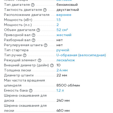
Тип двигателя
бензиновый
Тактность двигателя
двухтактный
Расположение двигателя
верхнее
Мощность (кВт)
1.5
Мощность (л.с.)
2
Объем двигателя
52 см³
Приводной вал
жесткий
Разборный вал
нет
Регулируемая штанга
нет
Тип стартера
ручной
Тип ручки
U-образная (велосипедная)
Режущий элемент
леска/нож
Внешний диаметр (дюйм)
10
Толщина лески
2.4 мм
Диаметр штанги
22 мм
Max частота вращения
шпинделя
8500 об/мин
Емкость бака
1.2 л
Ширина скашивания для
диска
240 мм
Ширина скашивания для
лески
460 мм