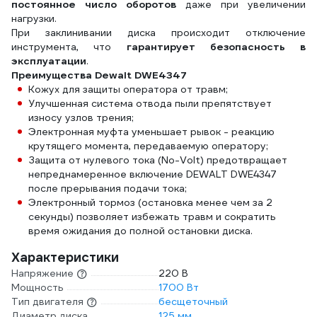
постоянное число оборотов
даже при увеличении
нагрузки.
При заклинивании диска происходит отключение
инструмента, что
гарантирует безопасность в
эксплуатации
.
Преимущества Dewalt DWE4347
Кожух для защиты оператора от травм;
Улучшенная система отвода пыли препятствует
износу узлов трения;
Электронная муфта уменьшает рывок - реакцию
крутящего момента, передаваемую оператору;
Защита от нулевого тока (No-Volt) предотвращает
непреднамеренное включение DEWALT DWE4347
после прерывания подачи тока;
Электронный тормоз (остановка менее чем за 2
секунды) позволяет избежать травм и сократить
время ожидания до полной остановки диска.
Характеристики
Напряжение
220 В
Мощность
1700 Вт
Тип двигателя
бесщеточный
Диаметр диска
125 мм