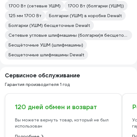
1700 Вт (сетевые УШМ)
1700 Вт (болгарки (УШМ))
125 мм 1700 Вт
Болгарки (УШМ) в коробке Dewalt
Болгарки (УШМ) бесщеточные Dewalt
Сетевые угловые шлифмашины (болгарки)я бесщеточные Dewalt
Бесщёточные УШМ (шлифмашины)
Бесщеточные шлифмашины Dewalt
Сервисное обслуживание
Гарантия производителя 1 год
120 дней обмен и возврат
Р
Вы можете вернуть товар, который не был
Ус
использован
га
Подробнее
П