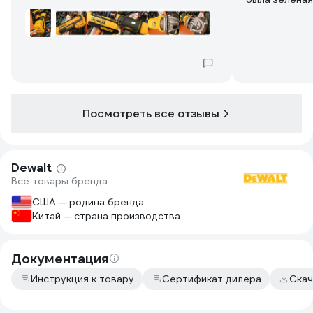
киловатт, с 
константной 
потихоньку н
нагрузка хор
и весьма про
порадовал ин
полировальн
Поставил щет
Посмотреть все отзывы
4500 и замет
плавают вооб
без нагрузки 
Dewalt
Все товары бренда
США — родина бренда
Китай — страна производства
Документация
Инструкция к товару
Сертификат дилера
Скач