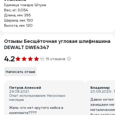
Единица товара: Штука
Вес, кг: 3.054
Длина, мм: 395
Ширина, мм: 150
Высота, мм: 120
Отзывы Бесщёточная угловая шлифмашина
DEWALT DWE4347
4.2
15 отзывов
Написать отзыв
Петров Алексей
Владимир
29.08.2021
20.09.2021
г.
Опыт использования: Несколько
Давно хотел 
месяцев
зачищаем ме
Жаль что нет крутого кейса в
металическим
комплекте????
была зелёная