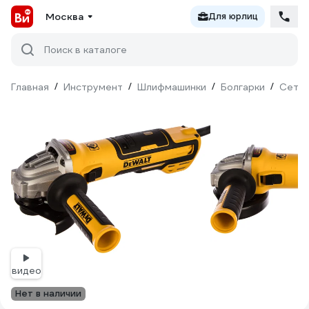
Москва
Для юрлиц
Поиск в каталоге
Главная
/
Инструмент
/
Шлифмашинки
/
Болгарки
/
Сетев
видео
Нет в наличии