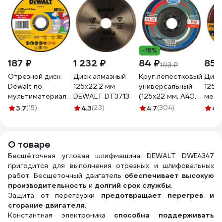
-18%
187 ₽
1 232 ₽
84 ₽
85 
103 ₽
Отрезной диск
Диск алмазный
Круг лепестковый
Диск
Dewalt по
125х22.2 мм
универсальный
125x
мультиматериалу
DEWALT DT3713
(125х22 мм, А40,
мета
125x1 мм,
14А) Tsunami КЛТ1
Маст
3.7
(15)
4.3
(23)
4.7
(304)
4.
DT20595
D96100000012540
РМ-3
DT20595-QZ
О товаре
Бесщёточная угловая шлифмашина DEWALT DWE4347
пригодится для выполнения отрезных и шлифовальных
работ. Бесщеточный двигатель
обеспечивает высокую
производительность
и
долгий срок службы
.
Защита от перегрузки
предотвращает перегрев и
сгорание двигателя
.
Константная электроника
способна поддерживать