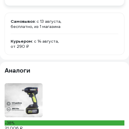
Самовывоз:
c 13 августа,
бесплатно
, из 1 магазина
Курьером:
c 14 августа,
от 290 ₽
Аналоги
-38%
2
21 006 ₽
Б