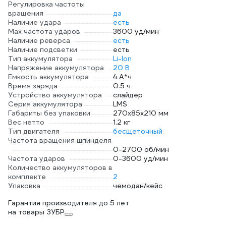
Регулировка частоты
вращения
да
Наличие удара
есть
Мах частота ударов
3600 уд/мин
Наличие реверса
есть
Наличие подсветки
есть
Тип аккумулятора
Li-Ion
Напряжение аккумулятора
20 В
Емкость аккумулятора
4 А*ч
Время заряда
0.5 ч
Устройство аккумулятора
слайдер
Серия аккумулятора
LMS
Габариты без упаковки
270х85х210 мм
Вес нетто
1.2 кг
Тип двигателя
бесщеточный
Частота вращения шпинделя
0-2700 об/мин
Частота ударов
0-3600 уд/мин
Количество аккумуляторов в
комплекте
2
Упаковка
чемодан/кейс
Гарантия производителя до 5 лет
на товары ЗУБР