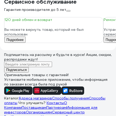
Сервисное обслуживание
Гарантия производителя до 5 лет
120 дней обмен и возврат
Ремонт
Вы можете вернуть товар, который не был
Устран
использован
серви
Подробнее
Подро
Подпишитесь
на рассылку
и будьте в курсе! Акции, скидки,
распродажи ждут!
Подписаться
Оригинальные товары с гарантией!
Установите мобильное приложение, чтобы информация
по заказам всегда была под рукой
Каталог
Адреса магазинов
Способы получения
Способы
оплаты
Что улучшить?
Контакты
О
Компании
Поставщикам
Партнерам
Информация для
инвесторов
Организациям
Сервисный центр