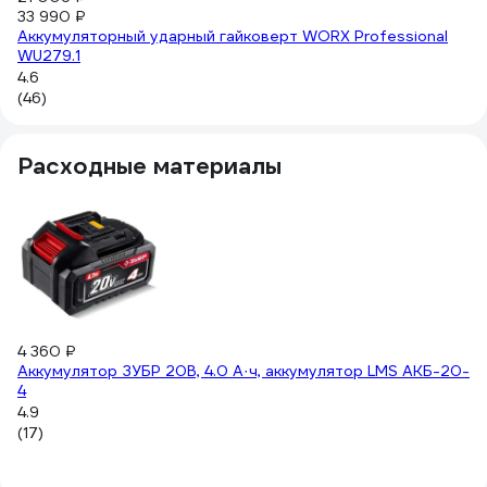
33 990 ₽
B
Аккумуляторный ударный гайковерт WORX Professional
3.
WU279.1
(2
4.6
(46)
Расходные материалы
4 360 ₽
2 
Аккумулятор ЗУБР 20В, 4.0 А·ч, аккумулятор LMS АКБ-20-
За
4
А,
4.9
5
(17)
(6