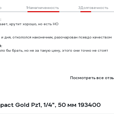
о
1
Намагниченность
3
Долговечность
:
ает, крутит хорошо, но есть НО
 и дня, откололся наконечник, разочарован псевдо качеством
:
ло бы брать, но не за такую цену, этого они точно не стоят
Посмотреть все отз
pact Gold Рz1, 1/4", 50 мм 193400