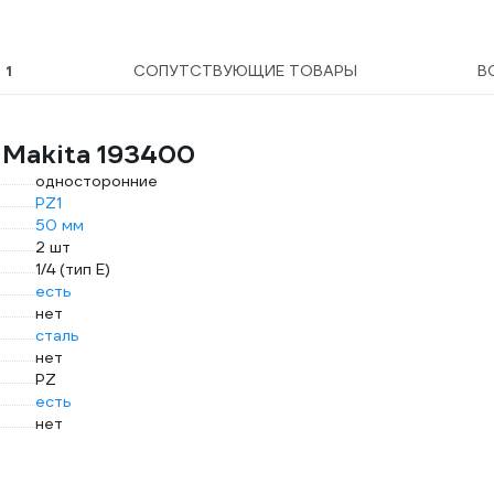
Ы
1
СОПУТСТВУЮЩИЕ ТОВАРЫ
В
 Makita 193400
односторонние
PZ1
50 мм
2 шт
1/4 (тип Е)
есть
нет
сталь
нет
PZ
есть
нет