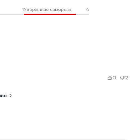
1
Удержание самореза
4
0
2
ывы