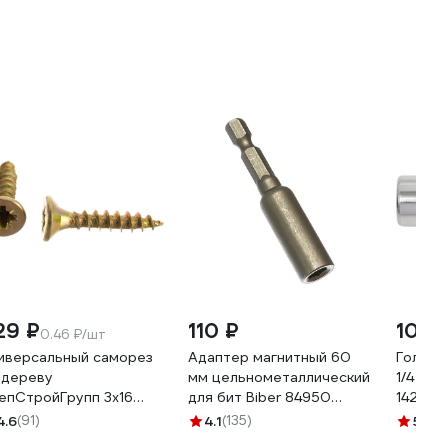
29 ₽
110 ₽
102 
0.46 ₽/шт
иверсальный саморез
Адаптер магнитный 60
Головк
 дереву
мм цельнометаллический
1/4 CV
епСтройГрупп 3х16
для бит Biber 84950
1421, 3
лтый цинк, 500 шт.
тов-166216
4.6
(91)
4.1
(135)
5
(7)
5413