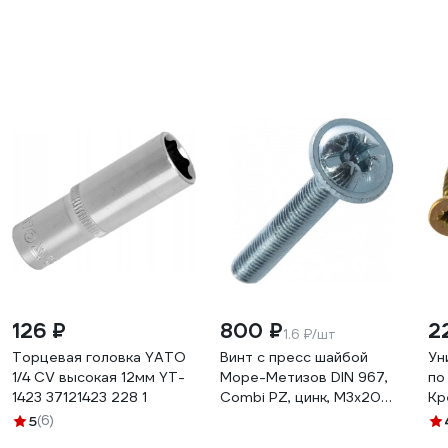
126 ₽
800 ₽
2
1.6 ₽/шт
Торцевая головка YATO
Винт с пресс шайбой
Ун
1/4 CV высокая 12мм YT-
Море-Метизов DIN 967,
по
1423 37121423 228 1
Combi PZ, цинк, М3x20
Кр
мм, 500 шт.
же
5
(6)
VINT967PZVCМ320500М
14