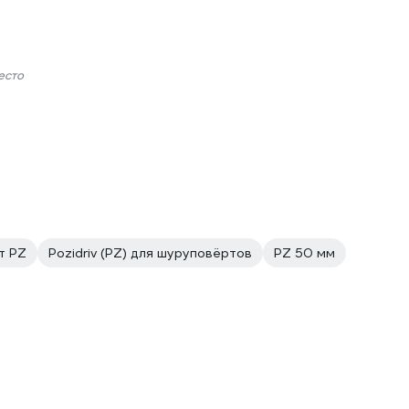
есто
т PZ
Pozidriv (PZ) для шуруповёртов
PZ 50 мм