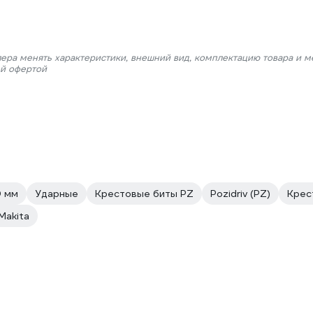
лера менять характеристики, внешний вид, комплектацию товара и м
ой офертой
0 мм
Ударные
Крестовые биты PZ
Pozidriv (PZ)
Крес
Makita