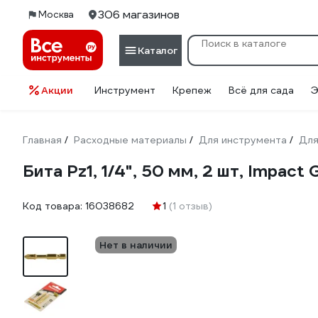
306 магазинов
Москва
Каталог
Акции
Инструмент
Крепеж
Всё для сада
Э
Главная
Расходные материалы
Для инструмента
Для
/
/
/
Бита Рz1, 1/4", 50 мм, 2 шт, Impact
Код товара:
16038682
1
(1 отзыв)
Нет в наличии