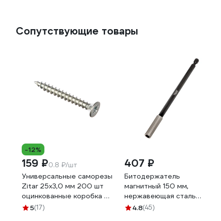
Сопутствующие товары
-12%
159 ₽
407 ₽
0.8 ₽/шт
Универсальные саморезы
Битодержатель
Zitar 25x3,0 мм 200 шт
магнитный 150 мм,
оцинкованные коробка с
нержавеющая сталь
окном Tech-Kr 102163
WURZ 3379
5
(17)
4.8
(45)