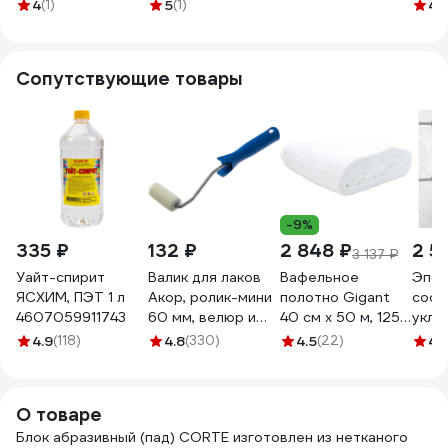
абразивный
CORTE 250x120
(кратность
00-0
4
(1)
5
(1)
4.
CORTE 250x120
мм, красный 4511P
упаковки 3 шт.)
мм, зеленый 4510P
T612White 4513P
Сопутствующие товары
-9%
335 ₽
132 ₽
2 848 ₽
2 5
3 137 ₽
Уайт-спирит
Валик для лаков
Вафельное
Эпок
ЯСХИМ, ПЭТ 1 л
Акор, ролик-мини
полотно Gigant
сост
4607059911743
60 мм, велюр и
40 см х 50 м, 125
укла
шерсть 4 мм,
г/м2 GVL-200
моза
4.9
(118)
4.8
(330)
4.5
(22)
4.
кронштейн 6 мм,
STAR
Мастер 501 30
S.11
060
PERL
О товаре
Блок абразивный (пад) CORTE изготовлен из нетканого